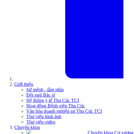
Giới thiệu
Sứ mệnh - tầm nhìn
Đội ngũ Bác sĩ
Hệ thống y tế Thu Cúc TCI
Hoạt động Bệnh viện Thu Cúc
Văn hóa doanh nghiệp tại Thu Cúc TCI
Thư viện hình ảnh
Thư viện video
Chuyên khoa
Chuyên khoa Cơ xương