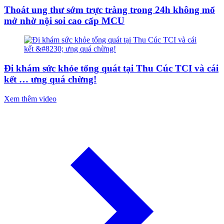
Thoát ung thư sớm trực tràng trong 24h không mổ
mở nhờ nội soi cao cấp MCU
Đi khám sức khỏe tổng quát tại Thu Cúc TCI và cái
kết … ưng quá chừng!
Xem thêm video