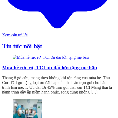
Xem câu trả lời
Tin tức nổi bật
Mùa hè rực rỡ, TCI ưu đãi lớn tặng mẹ bầu
Tháng 8 gõ cửa, mang theo không khí rộn ràng của mùa hè. Thu
Cúc TCI gửi tặng loạt ưu đãi hấp dẫn thai sản trọn gói cho hành
trình làm mẹ. 1. Ưu đãi tới 45% trọn gói thai sản TCI Mang thai là
hành trình đầy ắp niềm hạnh phúc, song cũng không […]