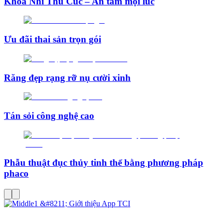
Khoa Nhi Thu Cúc – An tâm mọi lúc
Ưu đãi thai sản trọn gói
Răng đẹp rạng rỡ nụ cười xinh
Tán sỏi công nghệ cao
Phẫu thuật đục thủy tinh thể bằng phương pháp
phaco