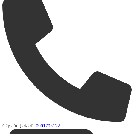
Cấp cứu (24/24):
0901793122