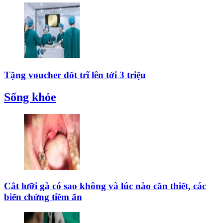
Tặng voucher đốt trĩ lên tới 3 triệu
Sống khỏe
Cắt lưỡi gà có sao không và lúc nào cần thiết, các
biến chứng tiềm ẩn