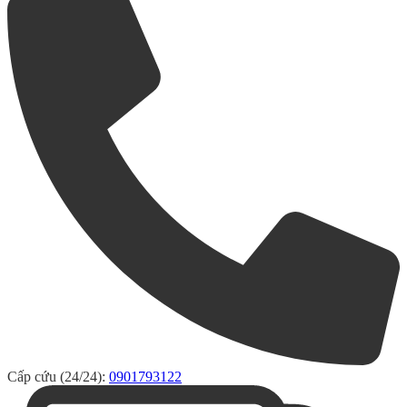
Cấp cứu (24/24):
0901793122