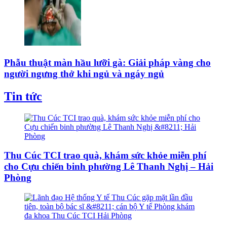
Phẫu thuật màn hầu lưỡi gà: Giải pháp vàng cho
người ngưng thở khi ngủ và ngáy ngủ
Tin tức
Thu Cúc TCI trao quà, khám sức khỏe miễn phí
cho Cựu chiến binh phường Lê Thanh Nghị – Hải
Phòng