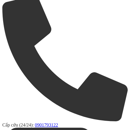
Cấp cứu (24/24):
0901793122