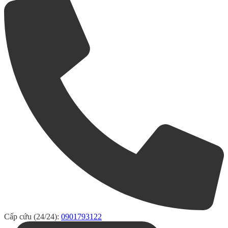
Cấp cứu (24/24):
0901793122