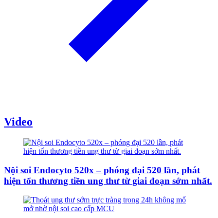
Video
Nội soi Endocyto 520x – phóng đại 520 lần, phát
hiện tổn thương tiền ung thư từ giai đoạn sớm nhất.