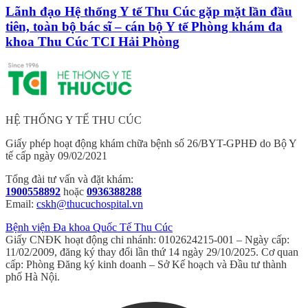
Lãnh đạo Hệ thống Y tế Thu Cúc gặp mặt lần đầu
tiên, toàn bộ bác sĩ – cán bộ Y tế Phòng khám đa
khoa Thu Cúc TCI Hải Phòng
HỆ THỐNG Y TẾ THU CÚC
Giấy phép hoạt động khám chữa bệnh số 26/BYT-GPHĐ do Bộ Y
tế cấp ngày 09/02/2021
Tổng đài tư vấn và đặt khám:
1900558892
hoặc
0936388288
Email:
cskh@thucuchospital.vn
Bệnh viện Đa khoa Quốc Tế Thu Cúc
Giấy CNĐK hoạt động chi nhánh: 0102624215-001 – Ngày cấp:
11/02/2009, đăng ký thay đổi lần thứ 14 ngày 29/10/2025. Cơ quan
cấp: Phòng Đăng ký kinh doanh – Sở Kế hoạch và Đầu tư thành
phố Hà Nội.