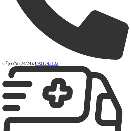
Cấp cứu (24/24):
0901793122