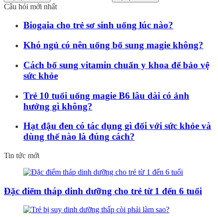
Câu hỏi mới nhất
Biogaia cho trẻ sơ sinh uống lúc nào?
Khó ngủ có nên uống bổ sung magie không?
Cách bổ sung vitamin chuẩn y khoa để bảo vệ
sức khỏe
Trẻ 10 tuổi uống magie B6 lâu dài có ảnh
hưởng gì không?
Hạt đậu đen có tác dụng gì đối với sức khỏe và
dùng thế nào là đúng cách?
Tin tức mới
Đặc điểm tháp dinh dưỡng cho trẻ từ 1 đến 6 tuổi