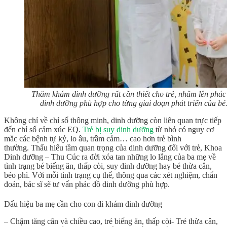
Thăm khám dinh dưỡng rất cần thiết cho trẻ, nhằm lên phác
dinh dưỡng phù hợp cho từng giai đoạn phát triển của bé
Không chỉ về chỉ số thông minh, dinh dưỡng còn liên quan trực tiếp
đến chỉ số cảm xúc EQ.
Trẻ bị suy dinh dưỡng
từ nhỏ có nguy cơ
mắc các bệnh tự kỷ, lo âu, trầm cảm… cao hơn trẻ bình
thường. Thấu hiểu tầm quan trọng của dinh dưỡng đối với trẻ,
Khoa
Dinh dưỡng
– Thu Cúc ra đời xóa tan những lo lắng của ba mẹ về
tình trạng bé biếng ăn, thấp còi, suy dinh dưỡng hay bé thừa cân,
béo phì. Với mỗi tình trạng cụ thể, thông qua các xét nghiệm, chẩn
đoán, bác sĩ sẽ tư vấn phác đồ dinh dưỡng phù hợp.
Dấu hiệu ba mẹ cần cho con đi khám dinh dưỡng
– Chậm tăng cân và chiều cao, trẻ biếng ăn, thấp còi- Trẻ thừa cân,