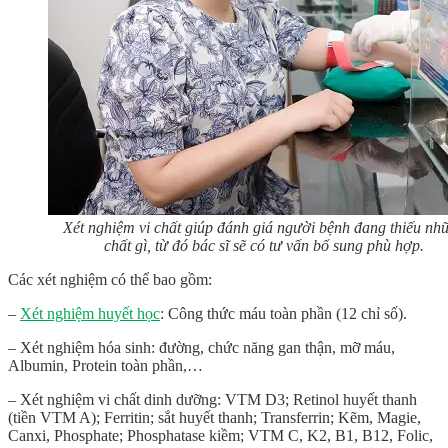
Xét nghiệm vi chất giúp đánh giá người bệnh đang thiếu nh
chất gì, từ đó bác sĩ sẽ có tư vấn bổ sung phù hợp.
Các xét nghiệm có thể bao gồm:
–
Xét nghiệm huyết học
: Công thức máu toàn phần (12 chỉ số).
– Xét nghiệm hóa sinh: đường, chức năng gan thận, mỡ máu,
Albumin, Protein toàn phần,…
– Xét nghiệm vi chất dinh dưỡng: VTM D3; Retinol huyết thanh
(tiền VTM A); Ferritin; sắt huyết thanh; Transferrin; Kẽm, Magie,
Canxi, Phosphate; Phosphatase kiềm; VTM C, K2, B1, B12, Folic,