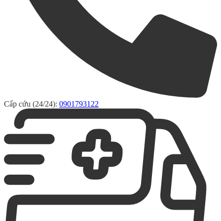
Cấp cứu (24/24):
0901793122