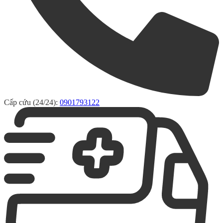
Cấp cứu (24/24):
0901793122