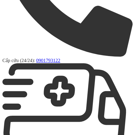
Cấp cứu (24/24):
0901793122