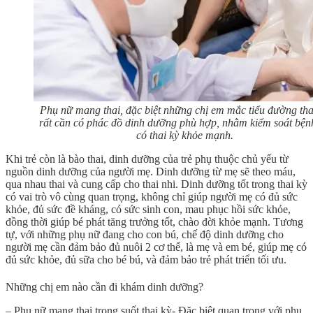
Phụ nữ mang thai, đặc biệt những chị em mắc tiểu đường tha
rất cần có phác đồ dinh dưỡng phù hợp, nhằm kiểm soát bện
có thai kỳ khỏe mạnh.
Khi trẻ còn là bào thai, dinh dưỡng của trẻ phụ thuộc chủ yếu từ
nguồn dinh dưỡng của người mẹ. Dinh dưỡng từ mẹ sẽ theo máu,
qua nhau thai và cung cấp cho thai nhi. Dinh dưỡng tốt trong thai kỳ
có vai trò vô cùng quan trọng, không chỉ giúp người mẹ có đủ sức
khỏe, đủ sức đề kháng, có sức sinh con, mau phục hồi sức khỏe,
đồng thời giúp bé phát tăng trưởng tốt, chào đời khỏe mạnh. Tương
tự, với những phụ nữ đang cho con bú, chế độ dinh dưỡng cho
người mẹ cần đảm bảo đủ nuôi 2 cơ thể, là mẹ và em bé, giúp mẹ có
đủ sức khỏe, đủ sữa cho bé bú, và đảm bảo trẻ phát triển tối ưu.
Những chị em nào cần đi khám dinh dưỡng?
– Phụ nữ mang thai trong suốt thai kỳ- Đặc biệt quan trọng với phụ