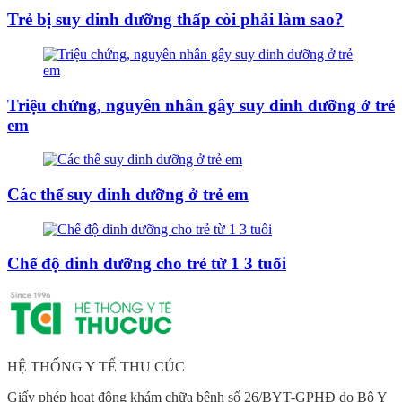
Trẻ bị suy dinh dưỡng thấp còi phải làm sao?
Triệu chứng, nguyên nhân gây suy dinh dưỡng ở trẻ
em
Các thể suy dinh dưỡng ở trẻ em
Chế độ dinh dưỡng cho trẻ từ 1 3 tuổi
HỆ THỐNG Y TẾ THU CÚC
Giấy phép hoạt động khám chữa bệnh số 26/BYT-GPHĐ do Bộ Y