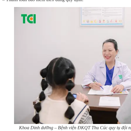
Khoa Dinh dưỡng – Bệnh viện ĐKQT Thu Cúc quy tụ đội 