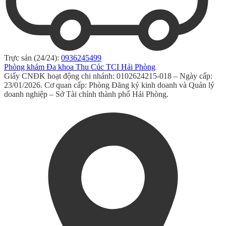
Trực sản (24/24):
0936245499
Phòng khám Đa khoa Thu Cúc TCI Hải Phòng
Giấy CNĐK hoạt động chi nhánh: 0102624215-018 – Ngày cấp:
23/01/2026. Cơ quan cấp: Phòng Đăng ký kinh doanh và Quản lý
doanh nghiệp – Sở Tài chính thành phố Hải Phòng.