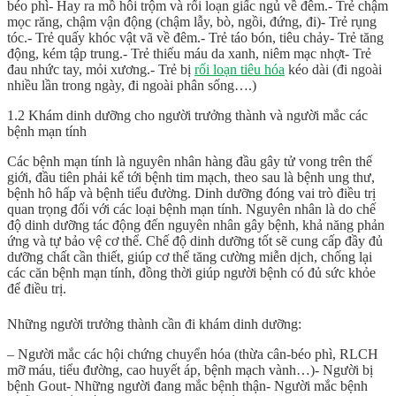
béo phì- Hay ra mồ hôi trộm và rối loạn giấc ngủ về đêm.- Trẻ chậm
mọc răng, chậm vận động (chậm lẫy, bò, ngồi, đứng, đi)- Trẻ rụng
tóc.- Trẻ quấy khóc vật vã về đêm.- Trẻ táo bón, tiêu chảy- Trẻ tăng
động, kém tập trung.- Trẻ thiếu máu da xanh, niêm mạc nhợt- Trẻ
đau nhức tay, mỏi xương.- Trẻ bị
rối loạn tiêu hóa
kéo dài (đi ngoài
nhiều lần trong ngày, đi ngoài phân sống….)
1.2 Khám dinh dưỡng cho người trưởng thành và người mắc các
bệnh mạn tính
Các bệnh mạn tính là nguyên nhân hàng đầu gây tử vong trên thế
giới, đầu tiên phải kể tới bệnh tim mạch, theo sau là bệnh ung thư,
bệnh hô hấp và bệnh tiểu đường. Dinh dưỡng đóng vai trò điều trị
quan trọng đối với các loại bệnh mạn tính. Nguyên nhân là do chế
độ dinh dưỡng tác động đến nguyên nhân gây bệnh, khả năng phản
ứng và tự bảo vệ cơ thể. Chế độ dinh dưỡng tốt sẽ cung cấp đầy đủ
dưỡng chất cần thiết, giúp cơ thể tăng cường miễn dịch, chống lại
các căn bệnh mạn tính, đồng thời giúp người bệnh có đủ sức khỏe
để điều trị.
Những người trưởng thành cần đi khám dinh dưỡng:
– Người mắc các hội chứng chuyển hóa (thừa cân-béo phì, RLCH
mỡ máu, tiểu đường, cao huyết áp, bệnh mạch vành…)- Người bị
bệnh Gout- Những người đang mắc bệnh thận- Người mắc bệnh