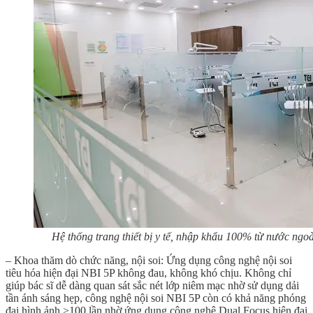
Hệ thống trang thiết bị y tế, nhập khẩu 100% từ nước ngoà
– Khoa thăm dò chức năng
,
nội soi:
Ứng dụng công nghệ nội soi
tiêu hóa hiện đại NBI 5P không đau, không khó chịu. Không chỉ
giúp bác sĩ dễ dàng quan sát sắc nét lớp niêm mạc nhờ sử dụng dải
tần ánh sáng hẹp, công nghệ nội soi NBI 5P còn có khả năng phóng
đại hình ảnh >100 lần nhờ ứng dụng công nghệ Dual Focus hiện đại