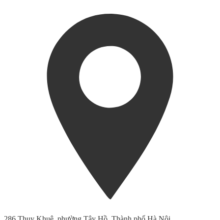
286 Thụy Khuê, phường Tây Hồ, Thành phố Hà Nội