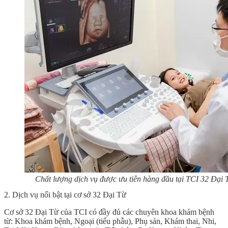
Chất lượng dịch vụ được ưu tiên hàng đầu tại TCI 32 Đại 
2. Dịch vụ nổi bật tại cơ sở 32 Đại Từ
Cơ sở 32 Đại Từ của TCI có đầy đủ các chuyên khoa khám bệnh
từ: Khoa khám bệnh, Ngoại (tiểu phẫu), Phụ sản, Khám thai, Nhi,