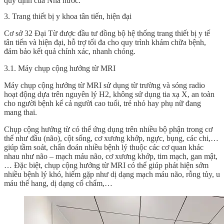
quy định của Nhà nước.
3. Trang thiết bị y khoa tân tiến, hiện đại
Cơ sở 32 Đại Từ được đầu tư đồng bộ hệ thống trang thiết bị y tế
tân tiến và hiện đại, hỗ trợ tối đa cho quy trình khám chữa bệnh,
đảm bảo kết quả chính xác, nhanh chóng.
3.1. Máy chụp cộng hưởng từ MRI
Máy chụp cộng hưởng từ MRI sử dụng từ trường và sóng radio
hoạt động dựa trên nguyên lý H2, không sử dụng tia xạ X, an toàn
cho người bệnh kể cả người cao tuổi, trẻ nhỏ hay phụ nữ đang
mang thai.
Chụp cộng hưởng từ có thể ứng dụng trên nhiều bộ phận trong cơ
thể như đầu (não), cột sống, cơ xương khớp, ngực, bụng, các chi,…
giúp tầm soát, chẩn đoán nhiều bệnh lý thuộc các cơ quan khác
nhau như não – mạch máu não, cơ xương khớp, tim mạch, gan mật,
… Đặc biệt, chụp cộng hưởng từ MRI có thể giúp phát hiện sớm
nhiều bệnh lý khó, hiếm gặp như dị dạng mạch máu não, rỗng tủy, u
máu thể hang, dị dạng cổ chẩm,…