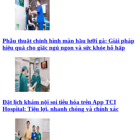
Phẫu thuật chỉnh hình màn hầu lưỡi gà: Giải pháp
hiệu quả cho giấc ngủ ngon và sức khỏe hô hấp
Đặt lịch khám nội soi tiêu hóa trên App TCI
Hospital: Tiện lợi, nhanh chóng và chính xác