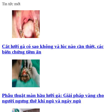
Tin tức mới
Cắt lưỡi gà có sao không và lúc nào cần thiết, các
biến chứng tiềm ẩn
Phẫu thuật màn hầu lưỡi gà: Giải pháp vàng cho
người ngưng thở khi ngủ và ngáy ngủ