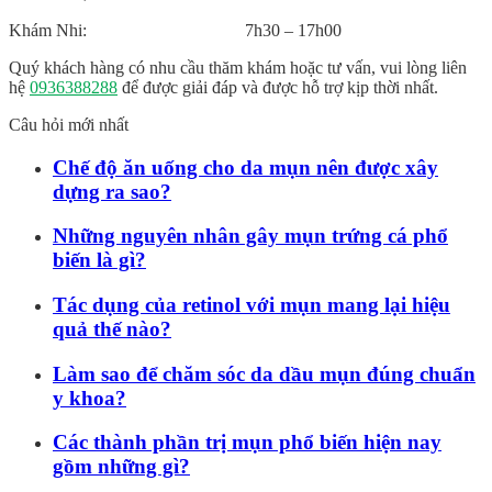
Khám Nhi: 7h30 – 17h00
Quý khách hàng có nhu cầu thăm khám hoặc tư vấn, vui lòng liên
hệ
0936388288
để được giải đáp và được hỗ trợ kịp thời nhất.
Câu hỏi mới nhất
Chế độ ăn uống cho da mụn nên được xây
dựng ra sao?
Những nguyên nhân gây mụn trứng cá phổ
biến là gì?
Tác dụng của retinol với mụn mang lại hiệu
quả thế nào?
Làm sao để chăm sóc da dầu mụn đúng chuẩn
y khoa?
Các thành phần trị mụn phổ biến hiện nay
gồm những gì?