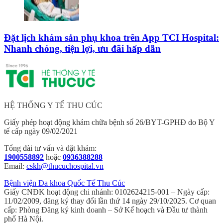
Đặt lịch khám sản phụ khoa trên App TCI Hospital:
Nhanh chóng, tiện lợi, ưu đãi hấp dẫn
HỆ THỐNG Y TẾ THU CÚC
Giấy phép hoạt động khám chữa bệnh số 26/BYT-GPHĐ do Bộ Y
tế cấp ngày 09/02/2021
Tổng đài tư vấn và đặt khám:
1900558892
hoặc
0936388288
Email:
cskh@thucuchospital.vn
Bệnh viện Đa khoa Quốc Tế Thu Cúc
Giấy CNĐK hoạt động chi nhánh: 0102624215-001 – Ngày cấp:
11/02/2009, đăng ký thay đổi lần thứ 14 ngày 29/10/2025. Cơ quan
cấp: Phòng Đăng ký kinh doanh – Sở Kế hoạch và Đầu tư thành
phố Hà Nội.