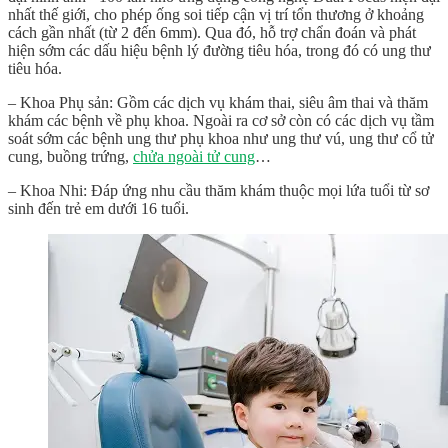
nhất thế giới, cho phép ống soi tiếp cận vị trí tổn thương ở khoảng
cách gần nhất (từ 2 đến 6mm). Qua đó, hỗ trợ chẩn đoán và phát
hiện sớm các dấu hiệu bệnh lý đường tiêu hóa, trong đó có ung thư
tiêu hóa.
– Khoa Phụ sản:
Gồm các dịch vụ khám thai, siêu âm thai và thăm
khám các bệnh về phụ khoa. Ngoài ra cơ sở còn có các dịch vụ tầm
soát sớm các bệnh ung thư phụ khoa như ung thư vú, ung thư cổ tử
cung, buồng trứng,
chửa ngoài tử cung
…
– Khoa Nhi:
Đ
áp ứng nhu cầu thăm khám thuộc mọi lứa tuổi từ sơ
sinh đến trẻ em dưới 16 tuổi.