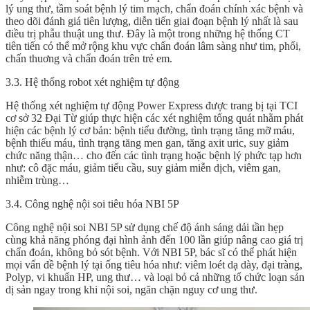
lý ung thư, tầm soát bệnh lý tim mạch, chẩn đoán chính xác bệnh và
theo dõi đánh giá tiên lượng, diễn tiến giai đoạn bệnh lý nhất là sau
điều trị phẫu thuật ung thư. Đây là một trong những hệ thống CT
tiên tiến có thể mở rộng khu vực chẩn đoán lâm sàng như tim, phổi,
chấn thuơng và chẩn đoán trên trẻ em.
3.3. Hệ thống robot xét nghiệm tự động
Hệ thống xét nghiệm tự động Power Express được trang bị tại TCI
cơ sở 32 Đại Từ giúp thực hiện các xét nghiệm tổng quát nhằm phát
hiện các bệnh lý cơ bản: bệnh tiểu đường, tình trạng tăng mỡ máu,
bệnh thiếu máu, tình trạng tăng men gan, tăng axit uric, suy giảm
chức năng thận… cho đến các tình trạng hoặc bệnh lý phức tạp hơn
như: cô đặc máu, giảm tiểu cầu, suy giảm miễn dịch, viêm gan,
nhiễm trùng…
3.4. Công nghệ nội soi tiêu hóa NBI 5P
Công nghệ nội soi NBI 5P sử dụng chế độ ánh sáng dải tần hẹp
cùng khả năng phóng đại hình ảnh đến 100 lần giúp nâng cao giá trị
chẩn đoán, không bỏ sót bệnh. Với NBI 5P, bác sĩ có thể phát hiện
mọi vấn đề bệnh lý tại ống tiêu hóa như: viêm loét dạ dày, đại tràng,
Polyp, vi khuẩn HP, ung thư… và loại bỏ cả những tổ chức loạn sản
dị sản ngay trong khi nội soi, ngăn chặn nguy cơ ung thư.