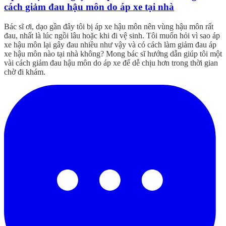
cách giảm đau hậu môn do áp xe tại nhà
Bác sĩ ơi, dạo gần đây tôi bị áp xe hậu môn nên vùng hậu môn rất
đau, nhất là lúc ngồi lâu hoặc khi đi vệ sinh. Tôi muốn hỏi vì sao áp
xe hậu môn lại gây đau nhiều như vậy và có cách làm giảm đau áp
xe hậu môn nào tại nhà không? Mong bác sĩ hướng dẫn giúp tôi một
vài cách giảm đau hậu môn do áp xe để dễ chịu hơn trong thời gian
chờ đi khám.