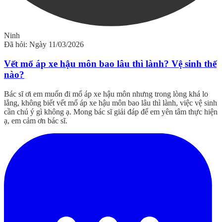
Ninh
Đã hỏi: Ngày 11/03/2026
Vết mổ áp xe hậu môn bao lâu thì lành? Vệ sinh thế
nào?
Bác sĩ ơi em muốn đi mổ áp xe hậu môn nhưng trong lòng khá lo
lắng, không biết vết mổ áp xe hậu môn bao lâu thì lành, việc vệ sinh
cần chú ý gì không ạ. Mong bác sĩ giải đáp để em yên tâm thực hiện
ạ, em cảm ơn bác sĩ.