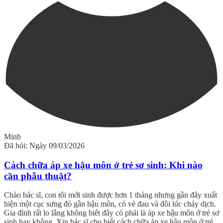
Minh
Đã hỏi: Ngày 09/03/2026
Cách chữa áp xe hậu môn ở trẻ sơ sinh: Khi nào
cần phẫu thuật?
Chào bác sĩ, con tôi mới sinh được hơn 1 tháng nhưng gần đây xuất
hiện một cục sưng đỏ gần hậu môn, có vẻ đau và đôi lúc chảy dịch.
Gia đình rất lo lắng không biết đây có phải là áp xe hậu môn ở trẻ sơ
sinh hay không. Xin bác sĩ cho biết cách chữa áp xe hậu môn ở trẻ