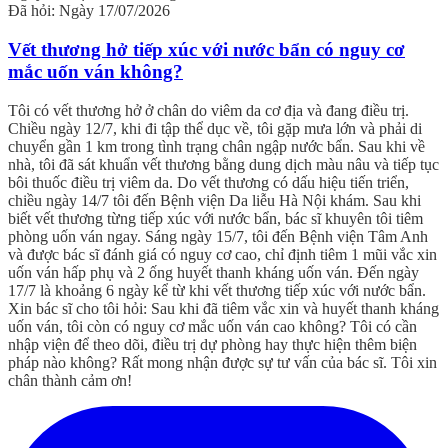
Đã hỏi: Ngày 17/07/2026
Vết thương hở tiếp xúc với nước bẩn có nguy cơ
mắc uốn ván không?
Tôi có vết thương hở ở chân do viêm da cơ địa và đang điều trị.
Chiều ngày 12/7, khi đi tập thể dục về, tôi gặp mưa lớn và phải di
chuyển gần 1 km trong tình trạng chân ngập nước bẩn. Sau khi về
nhà, tôi đã sát khuẩn vết thương bằng dung dịch màu nâu và tiếp tục
bôi thuốc điều trị viêm da. Do vết thương có dấu hiệu tiến triển,
chiều ngày 14/7 tôi đến Bệnh viện Da liễu Hà Nội khám. Sau khi
biết vết thương từng tiếp xúc với nước bẩn, bác sĩ khuyên tôi tiêm
phòng uốn ván ngay. Sáng ngày 15/7, tôi đến Bệnh viện Tâm Anh
và được bác sĩ đánh giá có nguy cơ cao, chỉ định tiêm 1 mũi vắc xin
uốn ván hấp phụ và 2 ống huyết thanh kháng uốn ván. Đến ngày
17/7 là khoảng 6 ngày kể từ khi vết thương tiếp xúc với nước bẩn.
Xin bác sĩ cho tôi hỏi: Sau khi đã tiêm vắc xin và huyết thanh kháng
uốn ván, tôi còn có nguy cơ mắc uốn ván cao không? Tôi có cần
nhập viện để theo dõi, điều trị dự phòng hay thực hiện thêm biện
pháp nào không? Rất mong nhận được sự tư vấn của bác sĩ. Tôi xin
chân thành cảm ơn!