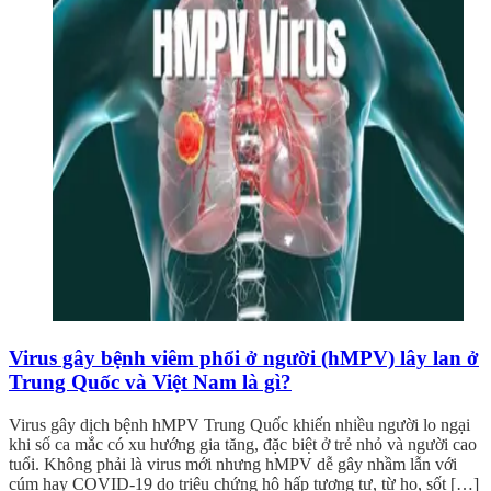
Virus gây bệnh viêm phổi ở người (hMPV) lây lan ở
Trung Quốc và Việt Nam là gì?
Virus gây dịch bệnh hMPV Trung Quốc khiến nhiều người lo ngại
khi số ca mắc có xu hướng gia tăng, đặc biệt ở trẻ nhỏ và người cao
tuổi. Không phải là virus mới nhưng hMPV dễ gây nhầm lẫn với
cúm hay COVID-19 do triệu chứng hô hấp tương tự, từ ho, sốt […]