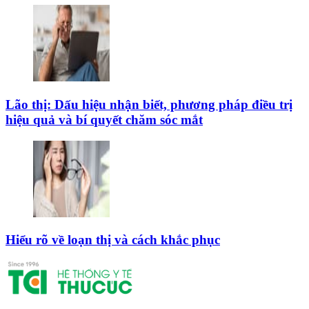
Lão thị: Dấu hiệu nhận biết, phương pháp điều trị
hiệu quả và bí quyết chăm sóc mắt
Hiểu rõ về loạn thị và cách khắc phục