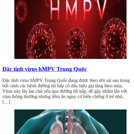
Đặc tính virus hMPV Trung Quốc
Đặc tính virus hMPV Trung Quốc đang được theo dõi sát sao trong
bối cảnh các bệnh đường hô hấp có dấu hiệu gia tăng theo mùa.
Virus này lây lan chủ yếu qua đường hô hấp, dễ gây nhầm lẫn với
cúm thông thường nhưng tiềm ẩn nguy cơ biến chứng ở trẻ nhỏ,
[…]