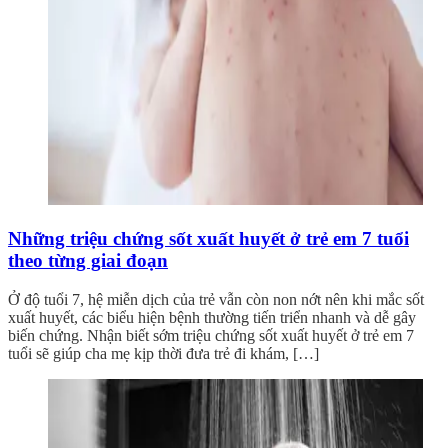
Những triệu chứng sốt xuất huyết ở trẻ em 7 tuổi
theo từng giai đoạn
Ở độ tuổi 7, hệ miễn dịch của trẻ vẫn còn non nớt nên khi mắc sốt
xuất huyết, các biểu hiện bệnh thường tiến triển nhanh và dễ gây
biến chứng. Nhận biết sớm triệu chứng sốt xuất huyết ở trẻ em 7
tuổi sẽ giúp cha mẹ kịp thời đưa trẻ đi khám, […]