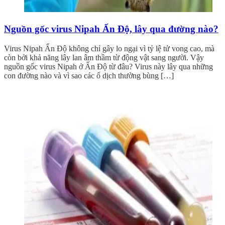
Nguồn gốc virus Nipah Ấn Độ, lây qua đường nào?
Virus Nipah Ấn Độ không chỉ gây lo ngại vì tỷ lệ tử vong cao, mà
còn bởi khả năng lây lan âm thầm từ động vật sang người. Vậy
nguồn gốc virus Nipah ở Ấn Độ từ đâu? Virus này lây qua những
con đường nào và vì sao các ổ dịch thường bùng […]