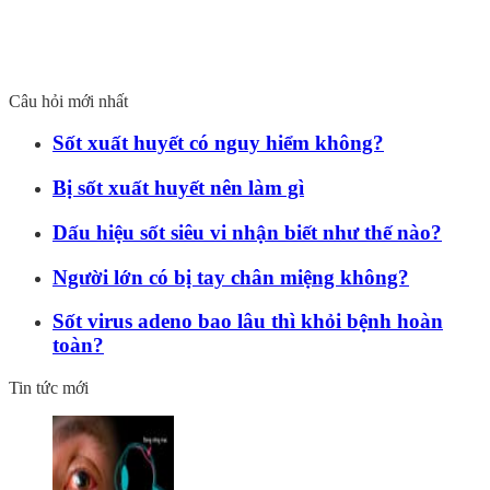
Câu hỏi mới nhất
Sốt xuất huyết có nguy hiểm không?
Bị sốt xuất huyết nên làm gì
Dấu hiệu sốt siêu vi nhận biết như thế nào?
Người lớn có bị tay chân miệng không?
Sốt virus adeno bao lâu thì khỏi bệnh hoàn
toàn?
Tin tức mới