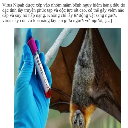
Virus Nipah được xếp vào nhóm mầm bệnh nguy hiểm hàng đầu do
đặc tính lây truyền phức tạp và độc lực rất cao, có thể gây viêm não
cấp và suy hô hấp nặng. Không chỉ lây từ động vật sang người,
virus này còn có khả năng lây lan giữa người với người, […]