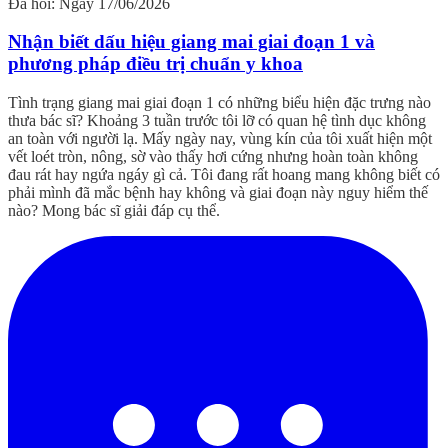
Đã hỏi: Ngày 17/06/2026
Nhận biết dấu hiệu giang mai giai đoạn 1 và
phương pháp điều trị chuẩn y khoa
Tình trạng giang mai giai đoạn 1 có những biểu hiện đặc trưng nào
thưa bác sĩ? Khoảng 3 tuần trước tôi lỡ có quan hệ tình dục không
an toàn với người lạ. Mấy ngày nay, vùng kín của tôi xuất hiện một
vết loét tròn, nông, sờ vào thấy hơi cứng nhưng hoàn toàn không
đau rát hay ngứa ngáy gì cả. Tôi đang rất hoang mang không biết có
phải mình đã mắc bệnh hay không và giai đoạn này nguy hiểm thế
nào? Mong bác sĩ giải đáp cụ thể.