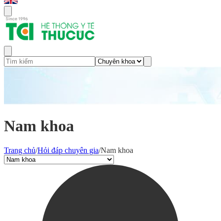
Nam khoa
Trang chủ
/
Hỏi đáp chuyên gia
/
Nam khoa