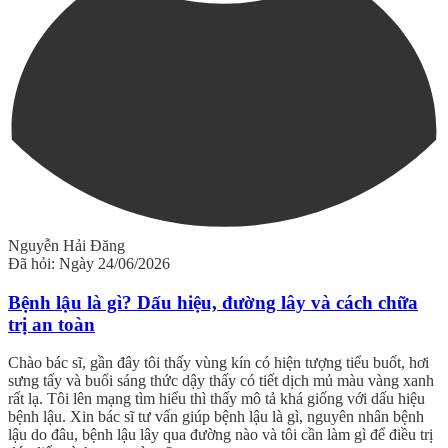
Nguyễn Hải Đăng
Đã hỏi: Ngày 24/06/2026
Bệnh lậu là gì? Dấu hiệu, đường lây và cách chữa
trị an toàn
Chào bác sĩ, gần đây tôi thấy vùng kín có hiện tượng tiểu buốt, hơi
sưng tấy và buổi sáng thức dậy thấy có tiết dịch mủ màu vàng xanh
rất lạ. Tôi lên mạng tìm hiểu thì thấy mô tả khá giống với dấu hiệu
bệnh lậu. Xin bác sĩ tư vấn giúp bệnh lậu là gì, nguyên nhân bệnh
lậu do đâu, bệnh lậu lây qua đường nào và tôi cần làm gì để điều trị