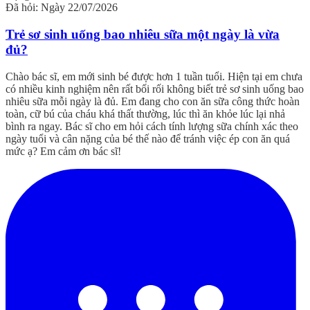
Đã hỏi: Ngày 22/07/2026
Trẻ sơ sinh uống bao nhiêu sữa một ngày là vừa
đủ?
Chào bác sĩ, em mới sinh bé được hơn 1 tuần tuổi. Hiện tại em chưa
có nhiều kinh nghiệm nên rất bối rối không biết trẻ sơ sinh uống bao
nhiêu sữa mỗi ngày là đủ. Em đang cho con ăn sữa công thức hoàn
toàn, cữ bú của cháu khá thất thường, lúc thì ăn khỏe lúc lại nhả
bình ra ngay. Bác sĩ cho em hỏi cách tính lượng sữa chính xác theo
ngày tuổi và cân nặng của bé thế nào để tránh việc ép con ăn quá
mức ạ? Em cảm ơn bác sĩ!