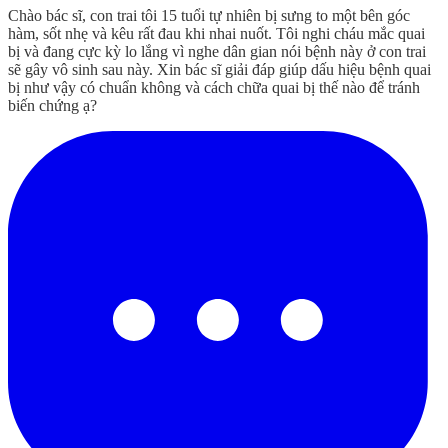
Chào bác sĩ, con trai tôi 15 tuổi tự nhiên bị sưng to một bên góc
hàm, sốt nhẹ và kêu rất đau khi nhai nuốt. Tôi nghi cháu mắc quai
bị và đang cực kỳ lo lắng vì nghe dân gian nói bệnh này ở con trai
sẽ gây vô sinh sau này. Xin bác sĩ giải đáp giúp dấu hiệu bệnh quai
bị như vậy có chuẩn không và cách chữa quai bị thế nào để tránh
biến chứng ạ?