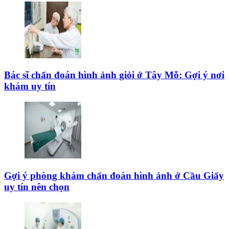
Bác sĩ chẩn đoán hình ảnh giỏi ở Tây Mỗ: Gợi ý nơi
khám uy tín
Gợi ý phòng khám chẩn đoán hình ảnh ở Cầu Giấy
uy tín nên chọn