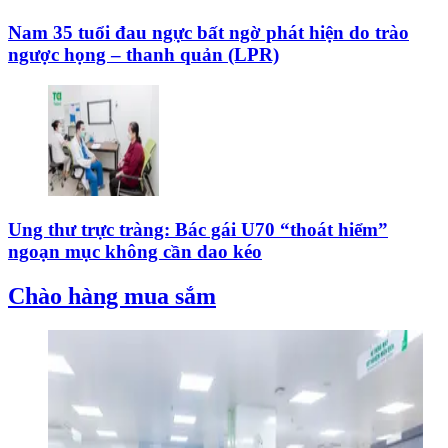
Nam 35 tuổi đau ngực bất ngờ phát hiện do trào
ngược họng – thanh quản (LPR)
Ung thư trực tràng: Bác gái U70 “thoát hiểm”
ngoạn mục không cần dao kéo
Chào hàng mua sắm