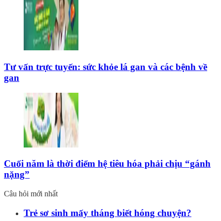
Tư vấn trực tuyến: sức khỏe lá gan và các bệnh về
gan
Cuối năm là thời điểm hệ tiêu hóa phải chịu “gánh
nặng”
Câu hỏi mới nhất
Trẻ sơ sinh mấy tháng biết hóng chuyện?