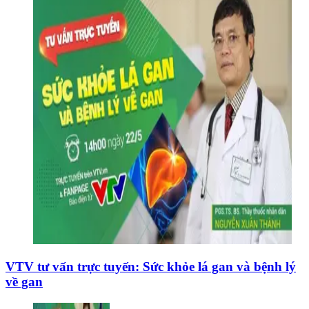
VTV tư vấn trực tuyến: Sức khỏe lá gan và bệnh lý
về gan