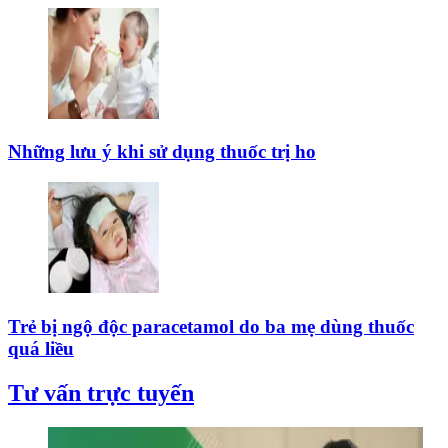
Những lưu ý khi sử dụng thuốc trị ho
Trẻ bị ngộ độc paracetamol do ba mẹ dùng thuốc
quá liều
Tư vấn trực tuyến