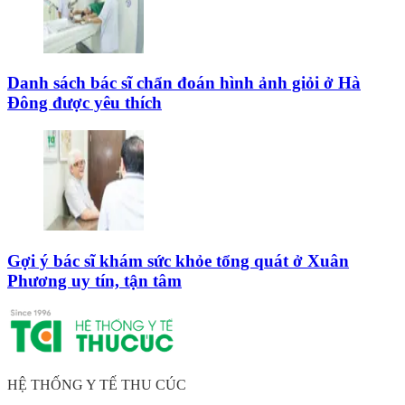
Danh sách bác sĩ chẩn đoán hình ảnh giỏi ở Hà
Đông được yêu thích
Gợi ý bác sĩ khám sức khỏe tổng quát ở Xuân
Phương uy tín, tận tâm
HỆ THỐNG Y TẾ THU CÚC