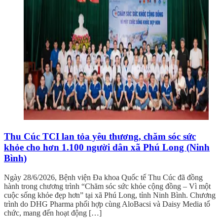
Thu Cúc TCI lan tỏa yêu thương, chăm sóc sức
khỏe cho hơn 1.100 người dân xã Phú Long (Ninh
Bình)
Ngày 28/6/2026, Bệnh viện Đa khoa Quốc tế Thu Cúc đã đồng
hành trong chương trình “Chăm sóc sức khỏe cộng đồng – Vì một
cuộc sống khỏe đẹp hơn” tại xã Phú Long, tỉnh Ninh Bình. Chương
trình do DHG Pharma phối hợp cùng AloBacsi và Daisy Media tổ
chức, mang đến hoạt động […]