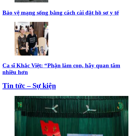
Bảo vệ mạng sống bằng cách cài đặt hồ sơ y tế
Ca sĩ Khắc Việt: “Phận làm con, hãy quan tâm
nhiều hơn
Tin tức – Sự kiện