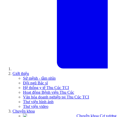
Giới thiệu
Sứ mệnh - tầm nhìn
Đội ngũ Bác sĩ
Hệ thống y tế Thu Cúc TCI
Hoạt động Bệnh viện Thu Cúc
Văn hóa doanh nghiệp tại Thu Cúc TCI
Thư viện hình ảnh
Thư viện video
Chuyên khoa
Chuyên khoa Cơ xương