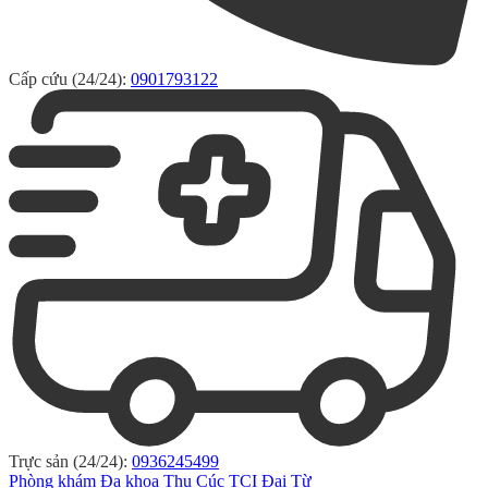
Cấp cứu (24/24):
0901793122
Trực sản (24/24):
0936245499
Phòng khám Đa khoa Thu Cúc TCI Đại Từ