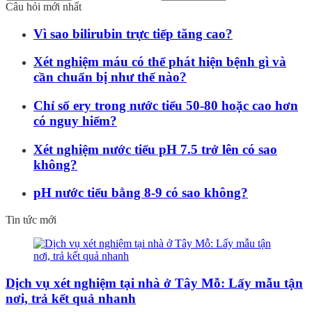
Câu hỏi mới nhất
Vì sao bilirubin trực tiếp tăng cao?
Xét nghiệm máu có thể phát hiện bệnh gì và
cần chuẩn bị như thế nào?
Chỉ số ery trong nước tiểu 50-80 hoặc cao hơn
có nguy hiểm?
Xét nghiệm nước tiểu pH 7.5 trở lên có sao
không?
pH nước tiểu bằng 8-9 có sao không?
Tin tức mới
Dịch vụ xét nghiệm tại nhà ở Tây Mỗ: Lấy mẫu tận
nơi, trả kết quả nhanh