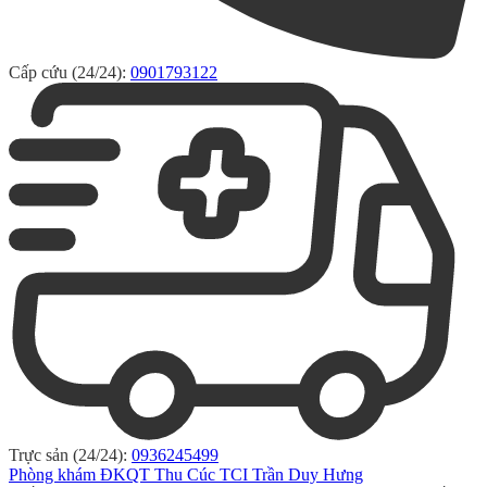
Cấp cứu (24/24):
0901793122
Trực sản (24/24):
0936245499
Phòng khám ĐKQT Thu Cúc TCI Trần Duy Hưng