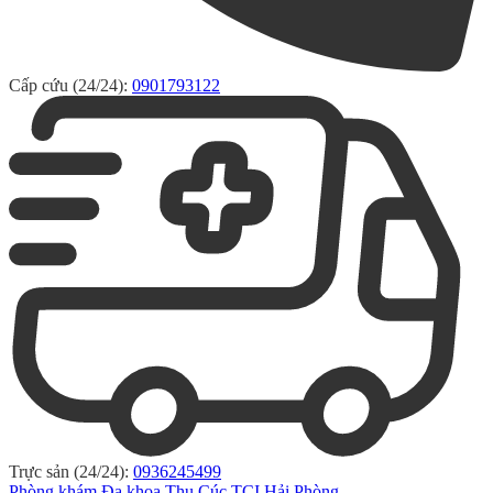
Cấp cứu (24/24):
0901793122
Trực sản (24/24):
0936245499
Phòng khám Đa khoa Thu Cúc TCI Hải Phòng