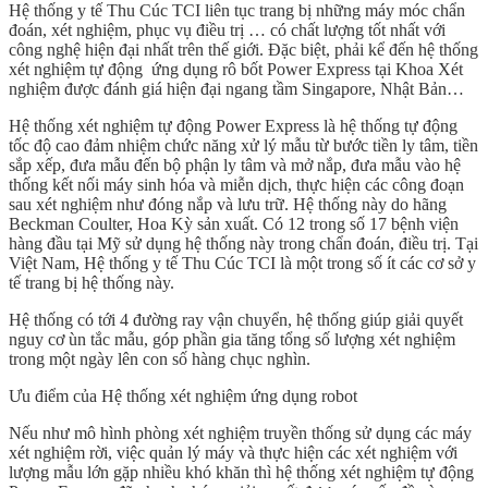
Hệ thống y tế Thu Cúc TCI liên tục trang bị những máy móc chẩn
đoán, xét nghiệm, phục vụ điều trị … có chất lượng tốt nhất với
công nghệ hiện đại nhất trên thế giới. Đặc biệt, phải kể đến hệ thống
xét nghiệm tự động ứng dụng rô bốt Power Express tại Khoa Xét
nghiệm được đánh giá hiện đại ngang tầm Singapore, Nhật Bản…
Hệ thống xét nghiệm tự động Power Express là hệ thống tự động
tốc độ cao đảm nhiệm chức năng xử lý mẫu từ bước tiền ly tâm, tiền
sắp xếp, đưa mẫu đến bộ phận ly tâm và mở nắp, đưa mẫu vào hệ
thống kết nối máy sinh hóa và miễn dịch, thực hiện các công đoạn
sau xét nghiệm như đóng nắp và lưu trữ. Hệ thống này do hãng
Beckman Coulter, Hoa Kỳ sản xuất. Có 12 trong số 17 bệnh viện
hàng đầu tại Mỹ sử dụng hệ thống này trong chẩn đoán, điều trị. Tại
Việt Nam, Hệ thống y tế Thu Cúc TCI là một trong số ít các cơ sở y
tế trang bị hệ thống này.
Hệ thống có tới 4 đường ray vận chuyển, hệ thống giúp giải quyết
nguy cơ ùn tắc mẫu, góp phần gia tăng tổng số lượng xét nghiệm
trong một ngày lên con số hàng chục nghìn.
Ưu điểm của Hệ thống xét nghiệm ứng dụng robot
Nếu như mô hình phòng xét nghiệm truyền thống sử dụng các máy
xét nghiệm rời, việc quản lý máy và thực hiện các xét nghiệm với
lượng mẫu lớn gặp nhiều khó khăn thì hệ thống xét nghiệm tự động