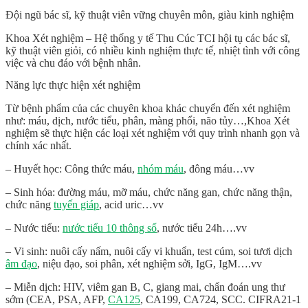
Đội ngũ bác sĩ, kỹ thuật viên vững chuyên môn, giàu kinh nghiệm
Khoa Xét nghiệm – Hệ thống y tế Thu Cúc TCI hội tụ các bác sĩ,
kỹ thuật viên giỏi, có nhiều kinh nghiệm thực tế, nhiệt tình với công
việc và chu đáo với bệnh nhân.
Năng lực thực hiện xét nghiệm
Từ bệnh phẩm của các chuyên khoa khác chuyển đến xét nghiệm
như: máu, dịch, nước tiểu, phân, màng phổi, não tủy…,Khoa Xét
nghiệm sẽ thực hiện các loại xét nghiệm với quy trình nhanh gọn và
chính xác nhất.
– Huyết học: Công thức máu,
nhóm máu
, đông máu…vv
– Sinh hóa: đường máu, mỡ máu, chức năng gan, chức năng thận,
chức năng
tuyến giáp
, acid uric…vv
– Nước tiểu:
nước tiểu 10 thông số
, nước tiểu 24h….vv
– Vi sinh: nuôi cấy nấm, nuôi cấy vi khuẩn, test cúm, soi tươi dịch
âm đạo
, niệu đạo, soi phân, xét nghiệm sởi, IgG, IgM….vv
– Miễn dịch: HIV, viêm gan B, C, giang mai, chẩn đoán ung thư
sớm (CEA, PSA, AFP,
CA125
, CA199, CA724, SCC. CIFRA21-1