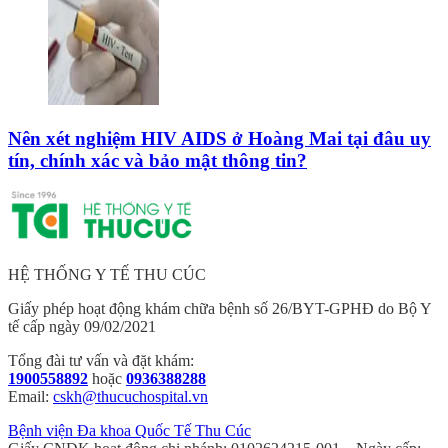
Nên xét nghiệm HIV AIDS ở Hoàng Mai tại đâu uy
tín, chính xác và bảo mật thông tin?
HỆ THỐNG Y TẾ THU CÚC
Giấy phép hoạt động khám chữa bệnh số 26/BYT-GPHĐ do Bộ Y
tế cấp ngày 09/02/2021
Tổng đài tư vấn và đặt khám:
1900558892
hoặc
0936388288
Email:
cskh@thucuchospital.vn
Bệnh viện Đa khoa Quốc Tế Thu Cúc