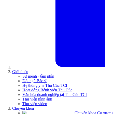
Giới thiệu
Sứ mệnh - tầm nhìn
Đội ngũ Bác sĩ
Hệ thống y tế Thu Cúc TCI
Hoạt động Bệnh viện Thu Cúc
Văn hóa doanh nghiệp tại Thu Cúc TCI
Thư viện hình ảnh
Thư viện video
Chuyên khoa
Chuyên khoa Cơ xương