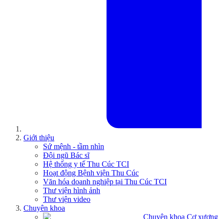
Giới thiệu
Sứ mệnh - tầm nhìn
Đội ngũ Bác sĩ
Hệ thống y tế Thu Cúc TCI
Hoạt động Bệnh viện Thu Cúc
Văn hóa doanh nghiệp tại Thu Cúc TCI
Thư viện hình ảnh
Thư viện video
Chuyên khoa
Chuyên khoa Cơ xương