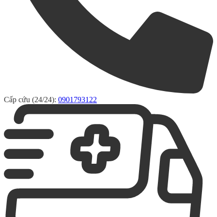
Cấp cứu (24/24):
0901793122