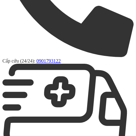
Cấp cứu (24/24):
0901793122