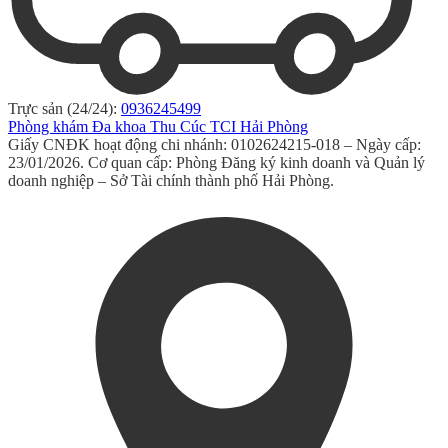
Trực sản (24/24):
0936245499
Phòng khám Đa khoa Thu Cúc TCI Hải Phòng
Giấy CNĐK hoạt động chi nhánh: 0102624215-018 – Ngày cấp:
23/01/2026. Cơ quan cấp: Phòng Đăng ký kinh doanh và Quản lý
doanh nghiệp – Sở Tài chính thành phố Hải Phòng.