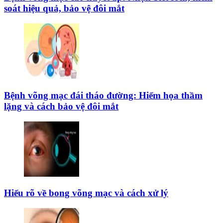
soát hiệu quả, bảo vệ đôi mắt
Bệnh võng mạc đái tháo đường: Hiểm họa thầm
lặng và cách bảo vệ đôi mắt
Hiểu rõ về bong võng mạc và cách xử lý