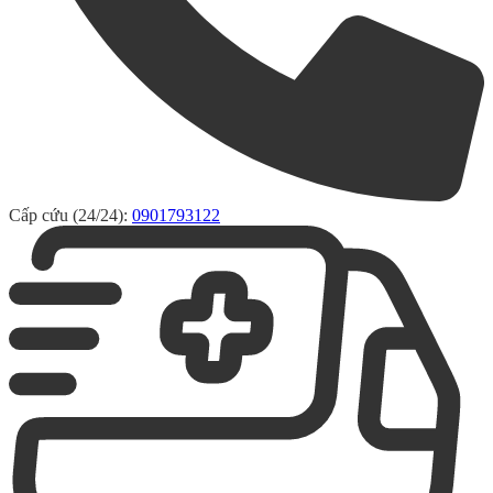
Cấp cứu (24/24):
0901793122