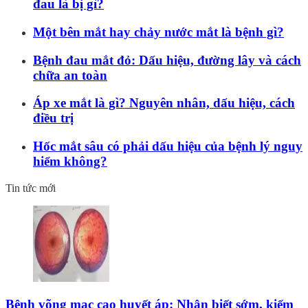
đau là bị gì?
Một bên mắt hay chảy nước mắt là bệnh gì?
Bệnh đau mắt đỏ: Dấu hiệu, đường lây và cách
chữa an toàn
Áp xe mắt là gì? Nguyên nhân, dấu hiệu, cách
điều trị
Hốc mắt sâu có phải dấu hiệu của bệnh lý nguy
hiểm không?
Tin tức mới
Bệnh võng mạc cao huyết áp: Nhận biết sớm, kiểm