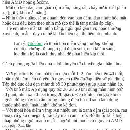
hiệu AMD hoặc glôcôm).
– Mắt đỏ kéo dài, cảm giác cộm xốn, nóng rát, chảy nước mắt phản
xạ (gợi ý khô mắt nặng).
– Nhìn thấy quầng sáng quanh đèn vào ban đêm, đau nhức hốc mắt
hoặc đau đầu kèm theo nhìn mờ (có thể là tăng nhãn áp cấp).
– Trẻ em nheo mắt khi nhìn bảng, ngồi quá gần tivi, hoặc thường
xuyên dụi mắt – đây có thể là dấu hiệu cận thị tiến triển nhanh.
Lưu ý:
Glôcôm
và thoái hóa điểm vàng thường
không
có triệu chứng rõ ràng ở giai đoạn sớm
, nên khám sàng
lọc định kỳ là cách duy nhất để phát hiện kịp thời.
Cách phòng ngừa hiệu quả – lời khuyên từ chuyên gia nhãn khoa
–
Với glôcôm:
Khám mắt toàn diện mỗi 1–2 năm nếu trên 40 tuổi,
hoặc mỗi năm nếu có yếu tố nguy cơ (tiểu đường, tiền sử gia đình).
Tập thể dục đều đặn (như đi bộ 30 phút/ngày) giúp giảm nhãn áp.
–
Với khô mắt:
Áp dụng quy tắc 20-20-20 khi dùng màn hình (cứ
20 phút, nhìn xa 20 feet trong 20 giây). Đeo kính chắn gió khi ra
ngoài, dùng máy tạo ẩm trong phòng điều hòa. Tránh lạm dụng
thuốc nhỏ mắt “mát lạnh” không kê đơn.
–
Với thoái hóa điểm vàng:
Ăn nhiều rau lá xanh đậm (cải xoăn, rau
bina), cá giàu omega-3, trái cây màu cam – đỏ. Bỏ thuốc lá là biện
pháp phòng ngừa mạnh nhất – người hút thuốc có nguy cơ AMD
cao gấp 2–4 lần.