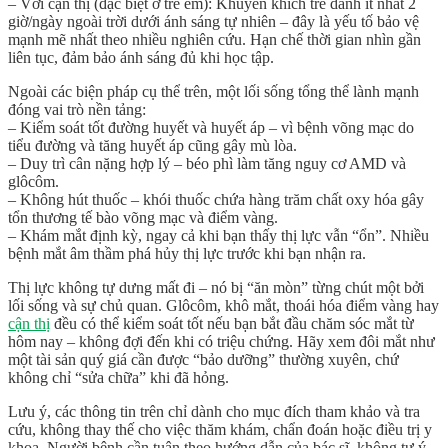
–
Với cận thị (đặc biệt ở trẻ em):
Khuyến khích trẻ dành
ít nhất 2
giờ/ngày ngoài trời dưới ánh sáng tự nhiên
– đây là yếu tố bảo vệ
mạnh mẽ nhất theo nhiều nghiên cứu. Hạn chế thời gian nhìn gần
liên tục, đảm bảo ánh sáng đủ khi học tập.
Ngoài các biện pháp cụ thể trên, một lối sống tổng thể lành mạnh
đóng vai trò nền tảng:
– Kiểm soát tốt
đường huyết và huyết áp
– vì bệnh võng mạc do
tiểu đường và tăng huyết áp cũng gây mù lòa.
– Duy trì
cân nặng hợp lý
– béo phì làm tăng nguy cơ AMD và
glôcôm.
–
Không hút thuốc
– khói thuốc chứa hàng trăm chất oxy hóa gây
tổn thương tế bào võng mạc và điểm vàng.
–
Khám mắt định kỳ
, ngay cả khi bạn thấy thị lực vẫn “ổn”. Nhiều
bệnh mắt âm thầm phá hủy thị lực trước khi bạn nhận ra.
Thị lực không tự dưng mất đi – nó bị “ăn mòn” từng chút một bởi
lối sống và sự chủ quan
. Glôcôm, khô mắt, thoái hóa điểm vàng hay
cận thị
đều có thể kiểm soát tốt nếu bạn bắt đầu chăm sóc mắt từ
hôm nay – không đợi đến khi có triệu chứng. Hãy xem đôi mắt như
một tài sản quý giá cần được “bảo dưỡng” thường xuyên, chứ
không chỉ “sửa chữa” khi đã hỏng.
Lưu ý, các thông tin trên chỉ dành cho mục đích tham khảo và tra
cứu, không thay thế cho việc thăm khám, chẩn đoán hoặc điều trị y
khoa. Người bệnh cần tuân theo hướng dẫn của bác sĩ, không tự ý