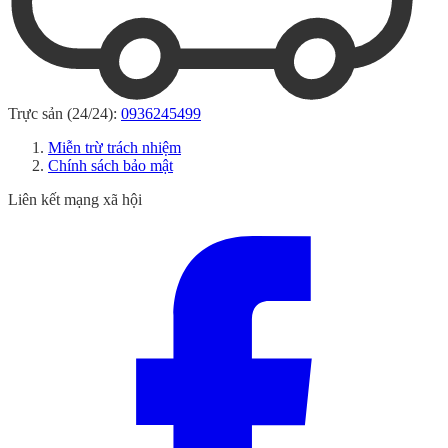
Trực sản (24/24):
0936245499
Miễn trừ trách nhiệm
Chính sách bảo mật
Liên kết mạng xã hội