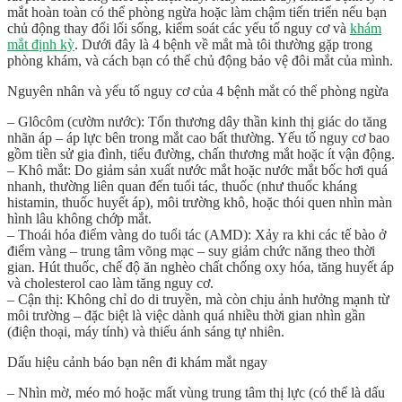
mắt hoàn toàn có thể phòng ngừa hoặc làm chậm tiến triển
nếu bạn
chủ động thay đổi lối sống, kiểm soát các yếu tố nguy cơ và
khám
mắt định kỳ
. Dưới đây là 4 bệnh về mắt mà tôi thường gặp trong
phòng khám, và cách bạn có thể chủ động bảo vệ đôi mắt của mình.
Nguyên nhân và yếu tố nguy cơ của 4 bệnh mắt có thể phòng ngừa
–
Glôcôm (cườm nước):
Tổn thương dây thần kinh thị giác do tăng
nhãn áp – áp lực bên trong mắt cao bất thường. Yếu tố nguy cơ bao
gồm tiền sử gia đình, tiểu đường, chấn thương mắt hoặc ít vận động.
–
Khô mắt:
Do giảm sản xuất nước mắt hoặc nước mắt bốc hơi quá
nhanh, thường liên quan đến tuổi tác, thuốc (như thuốc kháng
histamin, thuốc huyết áp), môi trường khô, hoặc thói quen nhìn màn
hình lâu không chớp mắt.
–
Thoái hóa điểm vàng do tuổi tác (AMD):
Xảy ra khi các tế bào ở
điểm vàng – trung tâm võng mạc – suy giảm chức năng theo thời
gian. Hút thuốc, chế độ ăn nghèo chất chống oxy hóa, tăng huyết áp
và cholesterol cao làm tăng nguy cơ.
–
Cận thị:
Không chỉ do di truyền, mà còn chịu ảnh hưởng mạnh từ
môi trường – đặc biệt là việc dành quá nhiều thời gian nhìn gần
(điện thoại, máy tính) và thiếu ánh sáng tự nhiên.
Dấu hiệu cảnh báo bạn nên đi khám mắt ngay
– Nhìn mờ, méo mó hoặc mất vùng trung tâm thị lực (có thể là dấu