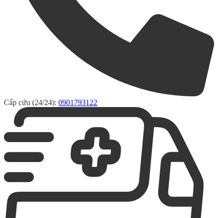
Cấp cứu (24/24):
0901793122