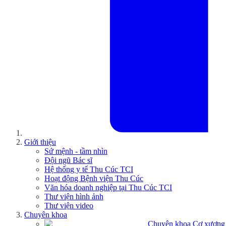
Giới thiệu
Sứ mệnh - tầm nhìn
Đội ngũ Bác sĩ
Hệ thống y tế Thu Cúc TCI
Hoạt động Bệnh viện Thu Cúc
Văn hóa doanh nghiệp tại Thu Cúc TCI
Thư viện hình ảnh
Thư viện video
Chuyên khoa
Chuyên khoa Cơ xương