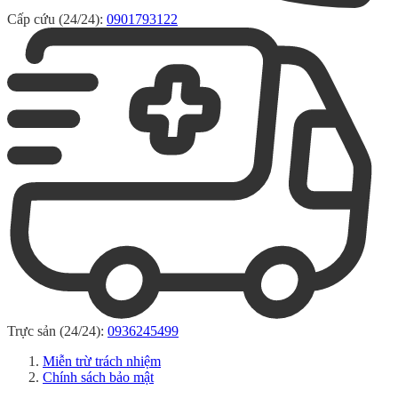
Cấp cứu (24/24):
0901793122
Trực sản (24/24):
0936245499
Miễn trừ trách nhiệm
Chính sách bảo mật