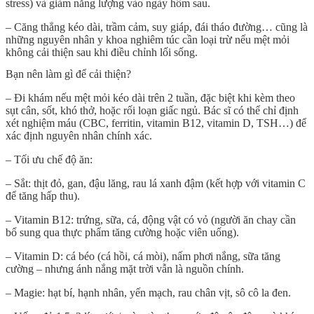
stress) và giảm năng lượng vào ngày hôm sau.
– Căng thẳng kéo dài, trầm cảm, suy giáp, đái tháo đường… cũng là
những nguyên nhân y khoa nghiêm túc cần loại trừ nếu mệt mỏi
không cải thiện sau khi điều chỉnh lối sống.
Bạn nên làm gì để cải thiện?
– Đi khám nếu mệt mỏi kéo dài trên 2 tuần, đặc biệt khi kèm theo
sụt cân, sốt, khó thở, hoặc rối loạn giấc ngủ. Bác sĩ có thể chỉ định
xét nghiệm máu (CBC, ferritin, vitamin B12, vitamin D, TSH…) để
xác định nguyên nhân chính xác.
– Tối ưu chế độ ăn:
– Sắt: thịt đỏ, gan, đậu lăng, rau lá xanh đậm (kết hợp với vitamin C
để tăng hấp thu).
– Vitamin B12: trứng, sữa, cá, động vật có vỏ (người ăn chay cần
bổ sung qua thực phẩm tăng cường hoặc viên uống).
– Vitamin D: cá béo (cá hồi, cá mòi), nấm phơi nắng, sữa tăng
cường – nhưng ánh nắng mặt trời vẫn là nguồn chính.
– Magie: hạt bí, hạnh nhân, yến mạch, rau chân vịt, sô cô la đen.