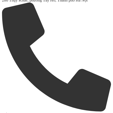
286 Thụy Khuê, phường Tây Hồ, Thành phố Hà Nội