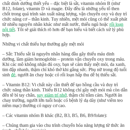
chất dinh dưỡng thiết yếu – đặc biệt là sắt, vitamin nhóm B (như
B12, folate), vitamin D và magie. Đây đều là những yếu tố then
chốt trong quá trình sản xuất năng lượng, vận chuyển oxy và duy trì
chức năng cơ – thần kinh. Tuy nhiên, mệt mỏi cũng có thể xuất phát
từ nhiều nguyên nhân khác như mất nước, thiếu ngủ hoặc
rối loạn
nội tiết
. Tôi sẽ giải thích rõ hơn để bạn hiểu và biết cách xử lý phù
hợp.
Những vi chất thiếu hụt thường gây mệt mỏi
– Sắt: Thiếu sắt là nguyên nhân hàng đầu gây thiếu máu dinh
dưỡng, làm giảm hemoglobin – protein vận chuyển oxy trong máu.
Khi các mô không nhận đủ oxy, bạn sẽ cảm thấy mệt mỏi, da xanh,
tim đập nhanh, thậm chí khó thở khi gắng sức. Phụ nữ trong độ tuổi
sinh
đẻ
, người ăn chay hoặc có rối loạn hấp thu dễ bị thiếu sắt.
– Vitamin B12: Vi chất này cần thiết để tạo hồng cầu và duy trì
chức năng thần kinh. Thiếu B12 không chỉ gây mệt mỏi mà còn dẫn
đến tê bì tay chân,
suy giảm trí nhớ
, thậm chí trầm cảm. Người ăn
chay trường, người lớn tuổi hoặc có bệnh lý dạ dày (như viêm teo
niêm mạc) thường có nguy cơ cao.
– Các vitamin nhóm B khác (B2, B3, B5, B6, B9/folate):
– Chúng tham gia vào chu trình chuyển hóa năng lượng từ thức ăn