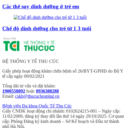
Các thể suy dinh dưỡng ở trẻ em
Chế độ dinh dưỡng cho trẻ từ 1 3 tuổi
HỆ THỐNG Y TẾ THU CÚC
Giấy phép hoạt động khám chữa bệnh số 26/BYT-GPHĐ do Bộ Y
tế cấp ngày 09/02/2021
Tổng đài tư vấn và đặt khám:
1900558892
hoặc
0936388288
Email:
cskh@thucuchospital.vn
Bệnh viện Đa khoa Quốc Tế Thu Cúc
Giấy CNĐK hoạt động chi nhánh: 0102624215-001 – Ngày cấp:
11/02/2009, đăng ký thay đổi lần thứ 14 ngày 29/10/2025. Cơ quan
cấp: Phòng Đăng ký kinh doanh – Sở Kế hoạch và Đầu tư thành
phố Hà Nội.