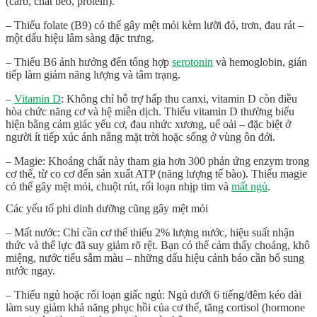
(carb, chất béo, protein).
– Thiếu folate (B9) có thể gây mệt mỏi kèm lưỡi đỏ, trơn, đau rát –
một dấu hiệu lâm sàng đặc trưng.
– Thiếu B6 ảnh hưởng đến tổng hợp
serotonin
và hemoglobin, gián
tiếp làm giảm năng lượng và tâm trạng.
–
Vitamin D
: Không chỉ hỗ trợ hấp thu canxi, vitamin D còn điều
hòa chức năng cơ và hệ miễn dịch. Thiếu vitamin D thường biểu
hiện bằng cảm giác yếu cơ, đau nhức xương, uể oải – đặc biệt ở
người ít tiếp xúc ánh nắng mặt trời hoặc sống ở vùng ôn đới.
– Magie: Khoáng chất này tham gia hơn 300 phản ứng enzym trong
cơ thể, từ co cơ đến sản xuất ATP (năng lượng tế bào). Thiếu magie
có thể gây mệt mỏi, chuột rút, rối loạn nhịp tim và
mất ngủ
.
Các yếu tố phi dinh dưỡng cũng gây mệt mỏi
– Mất nước: Chỉ cần cơ thể thiếu 2% lượng nước, hiệu suất nhận
thức và thể lực đã suy giảm rõ rệt. Bạn có thể cảm thấy choáng, khô
miệng, nước tiểu sẫm màu – những dấu hiệu cảnh báo cần bổ sung
nước ngay.
– Thiếu ngủ hoặc rối loạn giấc ngủ: Ngủ dưới 6 tiếng/đêm kéo dài
làm suy giảm khả năng phục hồi của cơ thể, tăng cortisol (hormone