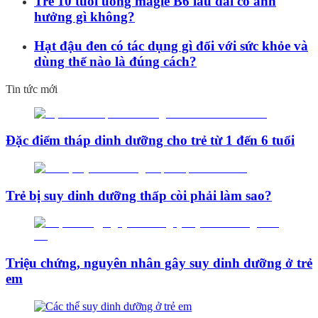
Trẻ 10 tuổi uống magie B6 lâu dài có ảnh
hưởng gì không?
Hạt đậu đen có tác dụng gì đối với sức khỏe và
dùng thế nào là đúng cách?
Tin tức mới
Đặc điểm tháp dinh dưỡng cho trẻ từ 1 đến 6 tuổi
Trẻ bị suy dinh dưỡng thấp còi phải làm sao?
Triệu chứng, nguyên nhân gây suy dinh dưỡng ở trẻ
em