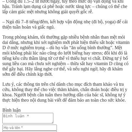
– Uống đủ 1.5–2 lít nước/ngày, tùy theo mức độ vận động và khí
hậu. Tránh lạm dụng cà phê hoặc nước tăng lực – chúng có thể che
lấp cảm giác mệt nhưng không giải quyết gốc rễ.
– Ngủ đủ 7–8 tiếng/đêm, kết hợp vận động nhẹ (đi bộ, yoga) để cải
thiện tuần hoàn và giấc ngủ.
Trong phòng khám, tôi thường gặp nhiều bệnh nhân than mệt mỏi
dai dẳng, nhưng khi xét nghiệm mới phát hiện thiếu sắt hoặc vitamin
D ở mức nghiêm trọng – dù họ vẫn “ăn uống bình thường”. Mệt
mỏi không phải lúc nào cũng do lười biếng hay stress; đôi khi đó là
tiếng kêu cứu thầm lặng từ cơ thể vì thiếu hụt vi chất. Đừng tự ý bổ
sung liều cao mà chưa xét nghiệm – thừa sắt hay vitamin D cũng có
thể gây hại. Hãy lắng nghe cơ thể, và nếu nghi ngờ, hãy đi khám
sớm để điều chỉnh kịp thời.
Lưu ý, các thông tin trên chỉ dành cho mục đích tham khảo và tra
cứu, không thay thế cho việc thăm khám, chẩn đoán hoặc điều trị y
khoa. Người bệnh cần tuân theo hướng dẫn của bác sĩ, không tự ý
thực hiện theo nội dung bài viết để đảm bảo an toàn cho sức khỏe.
Bình luận