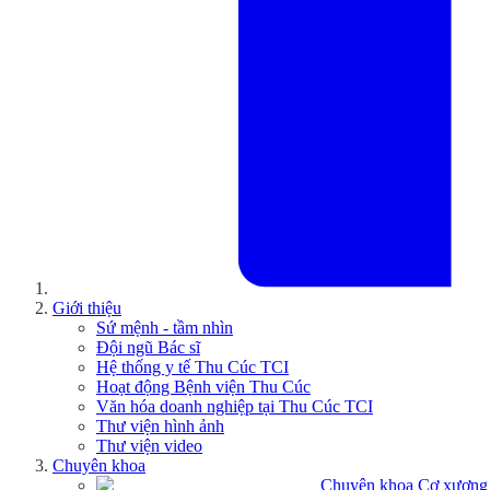
Giới thiệu
Sứ mệnh - tầm nhìn
Đội ngũ Bác sĩ
Hệ thống y tế Thu Cúc TCI
Hoạt động Bệnh viện Thu Cúc
Văn hóa doanh nghiệp tại Thu Cúc TCI
Thư viện hình ảnh
Thư viện video
Chuyên khoa
Chuyên khoa Cơ xương