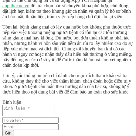
Bạn có thể chủ động tải và sử dụng
App TCI Hospital
tại
app.thucuc.vn
để lựa chọn bác sĩ chuyên khoa phù hợp, chủ động
đặt lịch hẹn kiểm tra theo khung giờ cá nhân và quản lý hồ sơ bệnh
án bảo mật, thuận tiện, tránh việc xếp hàng chờ đợi lâu tại viện.
Tóm lại,
bệnh giang mai có lây qua nước bọt không
phụ thuộc trực
tiếp vào việc khoang miệng người bệnh có tồn tại các tổn thương
săng giang mai hay không. Dù nước bọt đơn thuần không phải tác
nhân, nhưng hành vi hôn sâu vẫn tiềm ẩn rủi ro lây nhiễm cao do sự
tiếp xúc niêm mạc và dịch tiết. Chúng tôi khuyên bạn khi có các
hành vi nguy cơ hoặc nhận thấy dấu hiệu bất thường ở vùng miệng,
hãy đến ngay các cơ sở y tế để được thăm khám và làm xét nghiệm
chẩn đoán kịp thời.
Lưu ý, các thông tin trên chỉ dành cho mục đích tham khảo và tra
cứu, không thay thế cho việc thăm khám, chẩn đoán hoặc điều trị y
khoa. Người bệnh cần tuân theo hướng dẫn của bác sĩ, không tự ý
thực hiện theo nội dung bài viết để đảm bảo an toàn cho sức khỏe.
Bình luận
Gửi