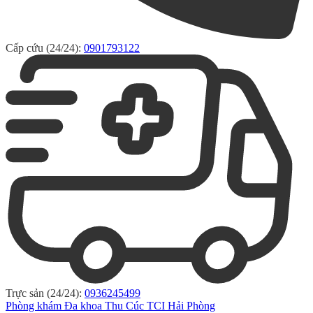
Cấp cứu (24/24):
0901793122
Trực sản (24/24):
0936245499
Phòng khám Đa khoa Thu Cúc TCI Hải Phòng