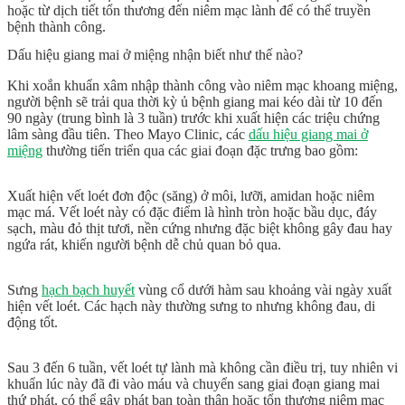
hoặc từ dịch tiết tổn thương đến niêm mạc lành để có thể truyền
bệnh thành công.
Dấu hiệu giang mai ở miệng nhận biết như thế nào?
Khi xoắn khuẩn xâm nhập thành công vào niêm mạc khoang miệng,
người bệnh sẽ trải qua
thời kỳ ủ bệnh giang mai
kéo dài từ 10 đến
90 ngày (trung bình là 3 tuần) trước khi xuất hiện các triệu chứng
lâm sàng đầu tiên. Theo Mayo Clinic, các
dấu hiệu giang mai ở
miệng
thường tiến triển qua các giai đoạn đặc trưng bao gồm:
Xuất hiện vết loét đơn độc (săng) ở môi, lưỡi, amidan hoặc niêm
mạc má. Vết loét này có đặc điểm là hình tròn hoặc bầu dục, đáy
sạch, màu đỏ thịt tươi, nền cứng nhưng đặc biệt không gây đau hay
ngứa rát, khiến người bệnh dễ chủ quan bỏ qua.
Sưng
hạch bạch huyết
vùng cổ dưới hàm sau khoảng vài ngày xuất
hiện vết loét. Các hạch này thường sưng to nhưng không đau, di
động tốt.
Sau 3 đến 6 tuần, vết loét tự lành mà không cần điều trị, tuy nhiên vi
khuẩn lúc này đã đi vào máu và chuyển sang giai đoạn giang mai
thứ phát, có thể gây phát ban toàn thân hoặc tổn thương niêm mạc