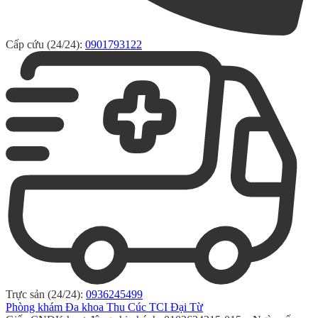
Cấp cứu (24/24):
0901793122
Trực sản (24/24):
0936245499
Phòng khám Đa khoa Thu Cúc TCI Đại Từ