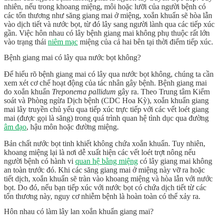
nhiên, nếu trong khoang miệng, môi hoặc lưỡi của người bệnh có
các tổn thương như
săng giang mai ở miệng
, xoắn khuẩn sẽ hòa lẫn
vào dịch tiết và nước bọt, từ đó lây sang người lành qua các tiếp xúc
gần. Việc
hôn nhau có lây bệnh giang mai không
phụ thuộc rất lớn
vào trạng thái
niêm mạc
miệng của cả hai bên tại thời điểm tiếp xúc.
Bệnh giang mai có lây qua nước bọt không?
Để hiểu rõ
bệnh giang mai có lây qua nước bọt không
, chúng ta cần
xem xét cơ chế hoạt động của tác nhân gây bệnh. Bệnh giang mai
do xoắn khuẩn
Treponema pallidum
gây ra. Theo Trung tâm Kiểm
soát và Phòng ngừa Dịch bệnh (CDC Hoa Kỳ), xoắn khuẩn giang
mai lây truyền chủ yếu qua tiếp xúc trực tiếp với các vết loét giang
mai (được gọi là săng) trong quá trình quan hệ tình dục qua đường
âm đạo
, hậu môn hoặc đường miệng.
Bản chất nước bọt tinh khiết không chứa xoắn khuẩn. Tuy nhiên,
khoang miệng lại là nơi dễ xuất hiện các vết loét trợt nông nếu
người bệnh có hành vi
quan hệ bằng miệng
có lây giang mai không
an toàn trước đó. Khi các
săng giang mai ở miệng
này vỡ ra hoặc
tiết dịch, xoắn khuẩn sẽ tràn vào khoang miệng và hòa lẫn với nước
bọt. Do đó, nếu bạn tiếp xúc với nước bọt có chứa dịch tiết từ các
tổn thương này, nguy cơ nhiễm bệnh là hoàn toàn có thể xảy ra.
Hôn nhau có làm lây lan xoắn khuẩn giang mai?