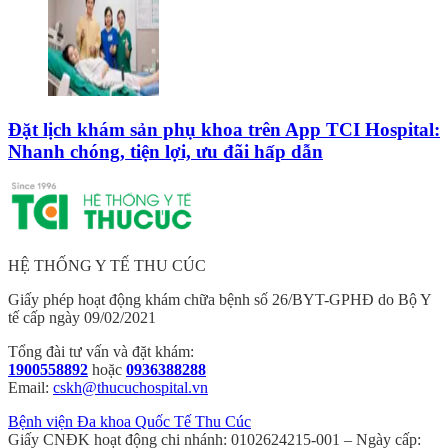
Đặt lịch khám sản phụ khoa trên App TCI Hospital:
Nhanh chóng, tiện lợi, ưu đãi hấp dẫn
HỆ THỐNG Y TẾ THU CÚC
Giấy phép hoạt động khám chữa bệnh số 26/BYT-GPHĐ do Bộ Y
tế cấp ngày 09/02/2021
Tổng đài tư vấn và đặt khám:
1900558892
hoặc
0936388288
Email:
cskh@thucuchospital.vn
Bệnh viện Đa khoa Quốc Tế Thu Cúc
Giấy CNĐK hoạt động chi nhánh: 0102624215-001 – Ngày cấp: