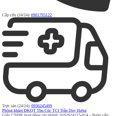
Cấp cứu (24/24):
0901793122
Trực sản (24/24):
0936245499
Phòng khám ĐKQT Thu Cúc TCI Trần Duy Hưng
Giấy CNĐK hoạt động chi nhánh: 0102624215-014 – Ngày cấp: