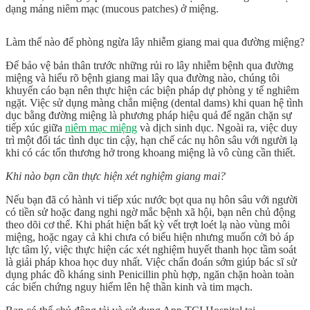
dạng mảng niêm mạc (mucous patches) ở miệng.
Làm thế nào để phòng ngừa lây nhiễm giang mai qua đường miệng?
Để bảo vệ bản thân trước những rủi ro lây nhiễm bệnh qua đường
miệng và hiểu rõ
bệnh giang mai lây qua đường nào
, chúng tôi
khuyến cáo bạn nên thực hiện các biện pháp dự phòng y tế nghiêm
ngặt. Việc sử dụng màng chắn miệng (dental dams) khi quan hệ tình
dục bằng đường miệng là phương pháp hiệu quả để ngăn chặn sự
tiếp xúc giữa
niêm mạc miệng
và dịch sinh dục. Ngoài ra, việc duy
trì một đối tác tình dục tin cậy, hạn chế các nụ hôn sâu với người lạ
khi có các tổn thương hở trong khoang miệng là vô cùng cần thiết.
Khi nào bạn cần thực hiện xét nghiệm giang mai?
Nếu bạn đã có hành vi tiếp xúc nước bọt qua nụ hôn sâu với người
có tiền sử hoặc đang nghi ngờ mắc bệnh xã hội, bạn nên chủ động
theo dõi cơ thể. Khi phát hiện bất kỳ vết trợt loét lạ nào vùng môi
miệng, hoặc ngay cả khi chưa có biểu hiện nhưng muốn cởi bỏ áp
lực tâm lý, việc thực hiện các
xét nghiệm huyết thanh học
tầm soát
là giải pháp khoa học duy nhất. Việc chẩn đoán sớm giúp bác sĩ sử
dụng phác đồ
kháng sinh Penicillin
phù hợp, ngăn chặn hoàn toàn
các biến chứng nguy hiểm lên hệ thần kinh và tim mạch.