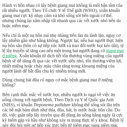
Hành vi
hôn nhau có lây bệnh giang mai không
là mối bận tâm của
rất nhiều người. Theo Tổ chức Y tế Thế giới (WHO), xoắn khuẩn
giang mai cực kỳ nhạy cảm và khó sống sót bên ngoài cơ thể,
nhưng chúng lại xâm nhập rất nhanh qua các vết xước nhỏ trên da
hoặc niêm mạc.
Nếu chỉ là một nụ hôn má nhẹ nhàng trên làn da lành lặn, nguy cơ
lây nhiễm gần như bằng không. Ngược lại, nếu hai người thực hiện
nụ hôn sâu (hôn có sự tiếp xúc lưỡi và trao đổi nước bọt kéo dài), tỷ
lệ lây truyền sẽ tăng cao nếu một trong hai người đang có
giang mai
ở miệng
. Xoắn khuẩn từ dịch tiết tổn thương vùng miệng của người
bệnh sẽ dễ dàng đi qua các vết xước siêu nhỏ, tổn thương viêm lợi,
nhiệt miệng hoặc chảy máu chân răng trong khoang miệng của
người lành để bắt đầu chu kỳ nhiễm trùng mới.
Dùng chung bát đũa có nguy cơ mắc bệnh giang mai ở miệng
không?
Bên cạnh thắc mắc về nước bọt, nhiều người lo ngại về việc ăn
uống chung với người bệnh. Theo Dịch vụ Y tế Quốc gia Anh
(NHS), vi khuẩn
Treponema pallidum
không thể sống sót lâu trên
các bề mặt bám dính như thìa, đũa, bát, ly nước hoặc bồn cầu. Do
đó, việc gián tiếp lây truyền qua đồ dùng ăn uống hằng ngày là cực
kỳ hiếm gặp và hầu như không xảy ra trong thực tế y khoa. Bệnh lý
này đòi hỏi một sự tiếp xúc trực tiếp từ niêm mạc sang niêm mạc