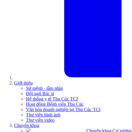
Giới thiệu
Sứ mệnh - tầm nhìn
Đội ngũ Bác sĩ
Hệ thống y tế Thu Cúc TCI
Hoạt động Bệnh viện Thu Cúc
Văn hóa doanh nghiệp tại Thu Cúc TCI
Thư viện hình ảnh
Thư viện video
Chuyên khoa
Chuyên khoa Cơ xương