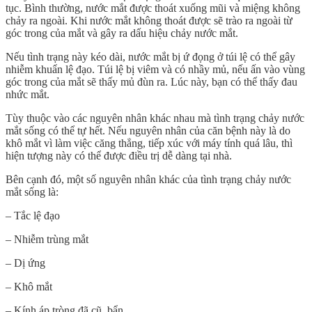
tục. Bình thường, nước mắt được thoát xuống mũi và miệng không
chảy ra ngoài. Khi nước mắt không thoát được sẽ trào ra ngoài từ
góc trong của mắt và gây ra dấu hiệu chảy nước mắt.
Nếu tình trạng này kéo dài, nước mắt bị ứ đọng ở túi lệ có thể gây
nhiễm khuẩn lệ đạo. Túi lệ bị viêm và có nhầy mủ, nếu ấn vào vùng
góc trong của mắt sẽ thấy mủ đùn ra. Lúc này, bạn có thể thấy đau
nhức mắt.
Tùy thuộc vào các nguyên nhân khác nhau mà tình trạng chảy nước
mắt sống có thể tự hết. Nếu nguyên nhân của căn bệnh này là do
khô mắt vì làm việc căng thẳng, tiếp xúc với máy tính quá lâu, thì
hiện tượng này có thể được điều trị dễ dàng tại nhà.
Bên cạnh đó, một số nguyên nhân khác của tình trạng chảy nước
mắt sống là:
– Tắc lệ đạo
– Nhiễm trùng mắt
– Dị ứng
– Khô mắt
– Kính áp tròng đã cũ, bẩn