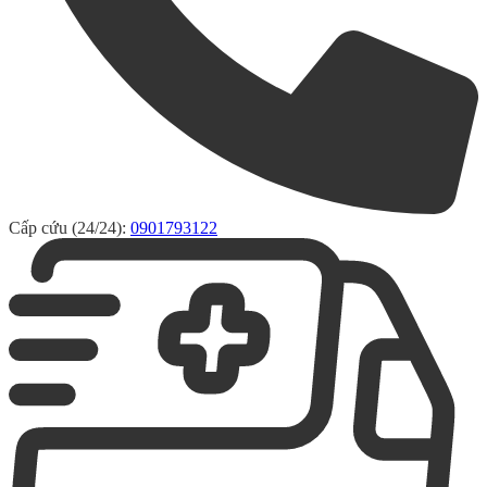
Cấp cứu (24/24):
0901793122