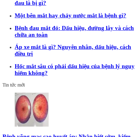
đau là bị gì?
Một bên mắt hay chảy nước mắt là bệnh gì?
Bệnh đau mắt đỏ: Dấu hiệu, đường lây và cách
chữa an toàn
Áp xe mắt là gì? Nguyên nhân, dấu hiệu, cách
điều trị
Hốc mắt sâu có phải dấu hiệu của bệnh lý nguy
hiểm không?
Tin tức mới
Bệnh võng mạc cao huyết áp: Nhận biết sớm, kiểm