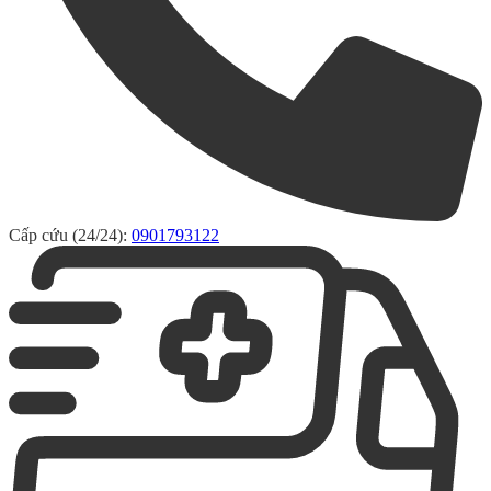
Cấp cứu (24/24):
0901793122