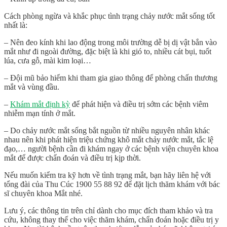
Cách phòng ngừa và khắc phục tình trạng chảy nước mắt sống tốt
nhất là:
– Nên đeo kính khi lao động trong môi trường dễ bị dị vật bắn vào
mắt như đi ngoài đường, đặc biệt là khi gió to, nhiều cát bụi, tuốt
lúa, cưa gỗ, mài kim loại…
– Đội mũ bảo hiểm khi tham gia giao thông để phòng chấn thương
mắt và vùng đầu.
–
Khám mắt định kỳ
để phát hiện và điều trị sớm các bệnh viêm
nhiễm mạn tính ở mắt.
– Do chảy nước mắt sống bắt nguồn từ nhiều nguyên nhân khác
nhau nên khi phát hiện triệu chứng khô mắt chảy nước mắt, tắc lệ
đạo,… người bệnh cần đi khám ngay ở các bệnh viện chuyên khoa
mắt để được chẩn đoán và điều trị kịp thời.
Nếu muốn kiểm tra kỹ hơn về tình trạng mắt, bạn hãy liên hệ với
tổng đài của Thu Cúc 1900 55 88 92 để đặt lịch thăm khám với bác
sĩ chuyên khoa Mắt nhé.
Lưu ý, các thông tin trên chỉ dành cho mục đích tham khảo và tra
cứu, không thay thế cho việc thăm khám, chẩn đoán hoặc điều trị y