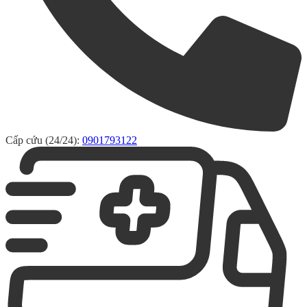
Cấp cứu (24/24):
0901793122