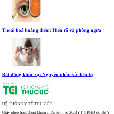
Thoái hoá hoàng điểm: Hiểu rõ và phòng ngừa
Bất đồng khúc xạ: Nguyên nhân và điều trị
HỆ THỐNG Y TẾ THU CÚC
Giấy phép hoạt động khám chữa bệnh số 26/BYT-GPHĐ do Bộ Y