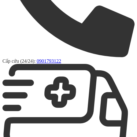
Cấp cứu (24/24):
0901793122