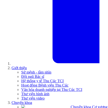
Giới thiệu
Sứ mệnh - tầm nhìn
Đội ngũ Bác sĩ
Hệ thống y tế Thu Cúc TCI
Hoạt động Bệnh viện Thu Cúc
Văn hóa doanh nghiệp tại Thu Cúc TCI
Thư viện hình ảnh
Thư viện video
Chuyên khoa
Chuyên khoa Cơ xương