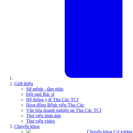
Giới thiệu
Sứ mệnh - tầm nhìn
Đội ngũ Bác sĩ
Hệ thống y tế Thu Cúc TCI
Hoạt động Bệnh viện Thu Cúc
Văn hóa doanh nghiệp tại Thu Cúc TCI
Thư viện hình ảnh
Thư viện video
Chuyên khoa
Chuyên khoa Cơ xương