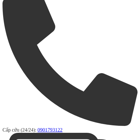
Cấp cứu (24/24):
0901793122