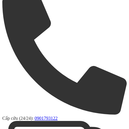
Cấp cứu (24/24):
0901793122