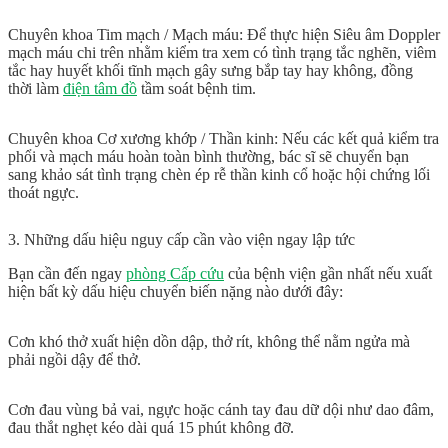
Chuyên khoa Tim mạch / Mạch máu:
Để thực hiện
Siêu âm Doppler
mạch máu chi trên
nhằm kiểm tra xem có tình trạng tắc nghẽn, viêm
tắc hay huyết khối tĩnh mạch gây sưng bắp tay hay không, đồng
thời làm
điện tâm đồ
tầm soát bệnh tim.
Chuyên khoa Cơ xương khớp / Thần kinh:
Nếu các kết quả kiểm tra
phổi và mạch máu hoàn toàn bình thường, bác sĩ sẽ chuyển bạn
sang khảo sát tình trạng chèn ép rễ thần kinh cổ hoặc hội chứng lối
thoát ngực.
3. Những dấu hiệu nguy cấp cần vào viện ngay lập tức
Bạn cần đến ngay
phòng Cấp cứu
của bệnh viện gần nhất nếu xuất
hiện bất kỳ dấu hiệu chuyển biến nặng nào dưới đây:
Cơn khó thở xuất hiện dồn dập, thở rít, không thể nằm ngửa mà
phải ngồi dậy để thở.
Cơn đau vùng bả vai, ngực hoặc cánh tay đau dữ dội như dao đâm,
đau thắt nghẹt kéo dài quá 15 phút không đỡ.