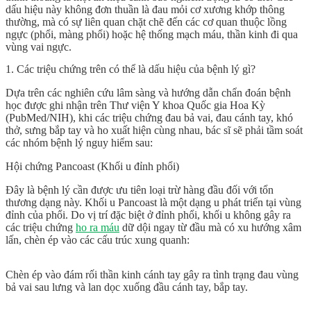
dấu hiệu này không đơn thuần là đau mỏi cơ xương khớp thông
thường, mà có sự liên quan chặt chẽ đến các cơ quan thuộc lồng
ngực (phổi, màng phổi) hoặc hệ thống mạch máu, thần kinh đi qua
vùng vai ngực.
1. Các triệu chứng trên có thể là dấu hiệu của bệnh lý gì?
Dựa trên các nghiên cứu lâm sàng và hướng dẫn chẩn đoán bệnh
học được ghi nhận trên
Thư viện Y khoa Quốc gia Hoa Kỳ
(PubMed/NIH)
, khi các triệu chứng đau bả vai, đau cánh tay, khó
thở, sưng bắp tay và ho xuất hiện cùng nhau, bác sĩ sẽ phải tầm soát
các nhóm bệnh lý nguy hiểm sau:
Hội chứng Pancoast (Khối u đỉnh phổi)
Đây là bệnh lý cần được ưu tiên loại trừ hàng đầu đối với tổn
thương dạng này. Khối u Pancoast là một dạng u phát triển tại vùng
đỉnh của phổi. Do vị trí đặc biệt ở đỉnh phổi, khối u không gây ra
các triệu chứng
ho ra máu
dữ dội ngay từ đầu mà có xu hướng xâm
lấn, chèn ép vào các cấu trúc xung quanh:
Chèn ép vào đám rối thần kinh cánh tay gây ra tình trạng
đau vùng
bả vai sau lưng
và lan dọc xuống
đầu cánh tay, bắp tay
.