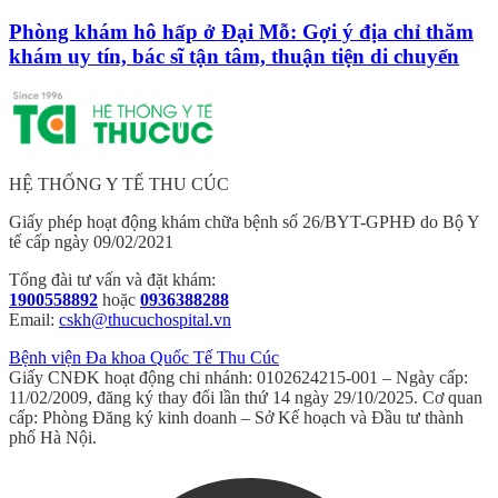
Phòng khám hô hấp ở Đại Mỗ: Gợi ý địa chỉ thăm
khám uy tín, bác sĩ tận tâm, thuận tiện di chuyển
HỆ THỐNG Y TẾ THU CÚC
Giấy phép hoạt động khám chữa bệnh số 26/BYT-GPHĐ do Bộ Y
tế cấp ngày 09/02/2021
Tổng đài tư vấn và đặt khám:
1900558892
hoặc
0936388288
Email:
cskh@thucuchospital.vn
Bệnh viện Đa khoa Quốc Tế Thu Cúc
Giấy CNĐK hoạt động chi nhánh: 0102624215-001 – Ngày cấp:
11/02/2009, đăng ký thay đổi lần thứ 14 ngày 29/10/2025. Cơ quan
cấp: Phòng Đăng ký kinh doanh – Sở Kế hoạch và Đầu tư thành
phố Hà Nội.