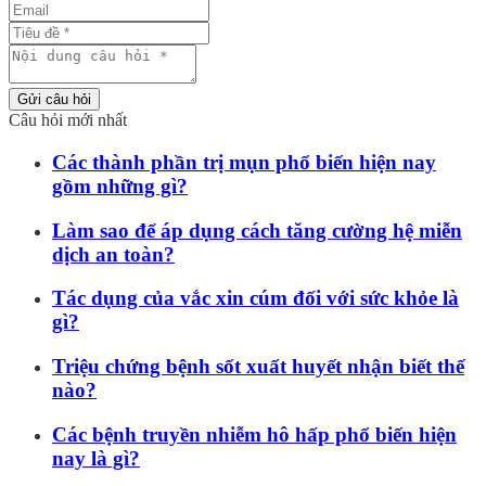
Gửi câu hỏi
Câu hỏi mới nhất
Các thành phần trị mụn phổ biến hiện nay
gồm những gì?
Làm sao để áp dụng cách tăng cường hệ miễn
dịch an toàn?
Tác dụng của vắc xin cúm đối với sức khỏe là
gì?
Triệu chứng bệnh sốt xuất huyết nhận biết thế
nào?
Các bệnh truyền nhiễm hô hấp phổ biến hiện
nay là gì?