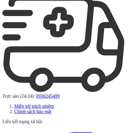
Trực sản (24/24):
0936245499
Miễn trừ trách nhiệm
Chính sách bảo mật
Liên kết mạng xã hội