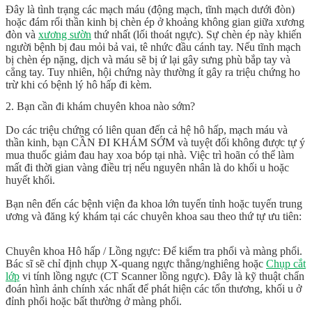
Đây là tình trạng các mạch máu (động mạch, tĩnh mạch dưới đòn)
hoặc đám rối thần kinh bị chèn ép ở khoảng không gian giữa xương
đòn và
xương sườn
thứ nhất (lối thoát ngực). Sự chèn ép này khiến
người bệnh bị đau mỏi bả vai, tê nhức đầu cánh tay. Nếu tĩnh mạch
bị chèn ép nặng, dịch và máu sẽ bị ứ lại gây sưng phù bắp tay và
cẳng tay. Tuy nhiên, hội chứng này thường ít gây ra triệu chứng ho
trừ khi có bệnh lý hô hấp đi kèm.
2. Bạn cần đi khám chuyên khoa nào sớm?
Do các triệu chứng có liên quan đến cả hệ hô hấp, mạch máu và
thần kinh, bạn
CẦN ĐI KHÁM SỚM
và tuyệt đối không được tự ý
mua thuốc giảm đau hay xoa bóp tại nhà. Việc trì hoãn có thể làm
mất đi thời gian vàng điều trị nếu nguyên nhân là do khối u hoặc
huyết khối.
Bạn nên đến các bệnh viện đa khoa lớn tuyến tỉnh hoặc tuyến trung
ương và đăng ký khám tại các chuyên khoa sau theo thứ tự ưu tiên:
Chuyên khoa Hô hấp / Lồng ngực:
Để kiểm tra phổi và màng phổi.
Bác sĩ sẽ chỉ định chụp
X-quang ngực thẳng/nghiêng
hoặc
Chụp cắt
lớp
vi tính lồng ngực (CT Scanner lồng ngực)
. Đây là kỹ thuật chẩn
đoán hình ảnh chính xác nhất để phát hiện các tổn thương, khối u ở
đỉnh phổi hoặc bất thường ở màng phổi.