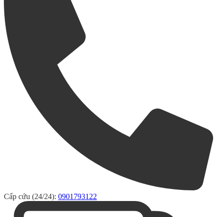
Cấp cứu (24/24):
0901793122