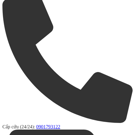
Cấp cứu (24/24):
0901793122