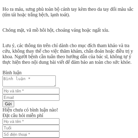
Ho ra máu, sưng phù toàn bộ cánh tay kèm theo da tay đổi màu sắc
(tím tái hoặc trắng bệch, lạnh toát).
Chóng mặt, vã mồ hôi hột, choáng váng hoặc ngất xỉu.
Lưu ý, các thông tin trên chỉ dành cho mục đích tham khảo và tra
cứu, không thay thế cho việc thăm khám, chẩn đoán hoặc điều trị y
khoa. Người bệnh cần tuân theo hướng dẫn của bác sĩ, không tự ý
thực hiện theo nội dung bài viết để đảm bảo an toàn cho sức khỏe.
Bình luận
Gửi
Hiện chưa có bình luận nào!
Đặt câu hỏi miễn phí