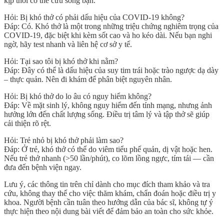
kịp thời có thể cứu sống bạn.
Hỏi: Bị khó thở có phải dấu hiệu của COVID-19 không?
Đáp: Có. Khó thở là một trong những triệu chứng nghiêm trọng của
COVID-19, đặc biệt khi kèm sốt cao và ho kéo dài. Nếu bạn nghi
ngờ, hãy test nhanh và liên hệ cơ sở y tế.
Hỏi: Tại sao tôi bị khó thở khi nằm?
Đáp: Đây có thể là dấu hiệu của suy tim trái hoặc trào ngược dạ dày
– thực quản. Nên đi khám để phân biệt nguyên nhân.
Hỏi: Bị khó thở do lo âu có nguy hiểm không?
Đáp: Về mặt sinh lý, không nguy hiểm đến tính mạng, nhưng ảnh
hưởng lớn đến chất lượng sống. Điều trị tâm lý và tập thở sẽ giúp
cải thiện rõ rệt.
Hỏi: Trẻ nhỏ bị khó thở phải làm sao?
Đáp: Ở trẻ, khó thở có thể do viêm tiểu phế quản, dị vật hoặc hen.
Nếu trẻ thở nhanh (>50 lần/phút), co lõm lồng ngực, tím tái — cần
đưa đến bệnh viện ngay.
Lưu ý, các thông tin trên chỉ dành cho mục đích tham khảo và tra
cứu, không thay thế cho việc thăm khám, chẩn đoán hoặc điều trị y
khoa. Người bệnh cần tuân theo hướng dẫn của bác sĩ, không tự ý
thực hiện theo nội dung bài viết để đảm bảo an toàn cho sức khỏe.