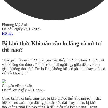
Phương Mỹ Anh
Đã hỏi: Ngày 24/11/2025
Hô hấp
Bị khó thở: Khi nào cần lo lắng và xử trí
thế nào?
“Dạo gần đây em thường xuyên cảm thấy như bị nghẹn ở ngực, hít
vào không sâu được, đôi lúc còn phải ngồi dậy giữa đêm vì cảm
giác ‘không thở nổi’. Em lo lắm, không biết có phải tim hay phổi có
vấn đề không…”
Chuyên viên tư vấn
Đã trả lời: Ngày 24/11/2025
Chào bạn! Tôi hiểu cảm giác
bị khó thở
có thể rất đáng sợ — đặc
biệt khi nó xuất hiện đột ngột hoặc kéo dài. Tuy nhiên,
bị khó
thở
không phải lúc nào cũng là dấu hiệu của bệnh nặng. Trong