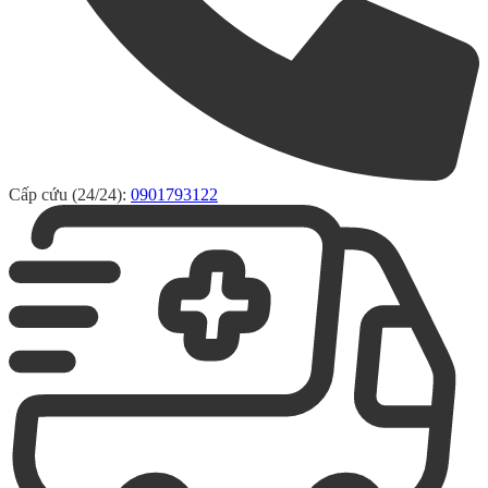
Cấp cứu (24/24):
0901793122