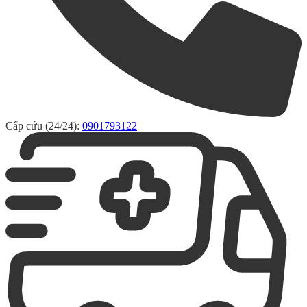
Cấp cứu (24/24):
0901793122