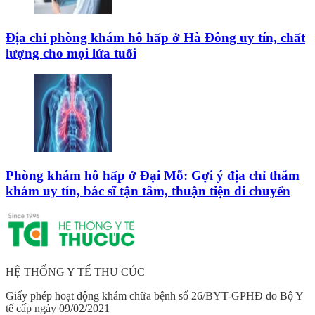
Địa chỉ phòng khám hô hấp ở Hà Đông uy tín, chất
lượng cho mọi lứa tuổi
Phòng khám hô hấp ở Đại Mỗ: Gợi ý địa chỉ thăm
khám uy tín, bác sĩ tận tâm, thuận tiện di chuyển
HỆ THỐNG Y TẾ THU CÚC
Giấy phép hoạt động khám chữa bệnh số 26/BYT-GPHĐ do Bộ Y
tế cấp ngày 09/02/2021