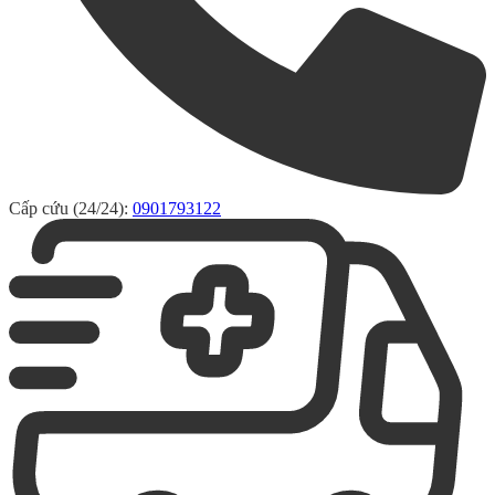
Cấp cứu (24/24):
0901793122