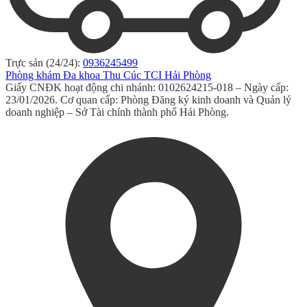
Trực sản (24/24):
0936245499
Phòng khám Đa khoa Thu Cúc TCI Hải Phòng
Giấy CNĐK hoạt động chi nhánh: 0102624215-018 – Ngày cấp:
23/01/2026. Cơ quan cấp: Phòng Đăng ký kinh doanh và Quản lý
doanh nghiệp – Sở Tài chính thành phố Hải Phòng.