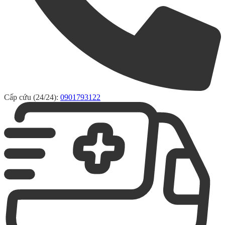
Cấp cứu (24/24):
0901793122