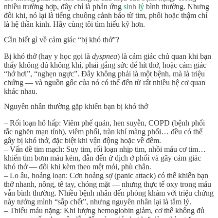
nhiều trường hợp, đây chỉ là phản ứng
sinh lý
bình thường. Nhưng
đôi khi, nó lại là tiếng chuông cảnh báo từ tim, phổi hoặc thậm chí
là hệ thần kinh. Hãy cùng tôi tìm hiểu kỹ hơn.
Cần biết gì về cảm giác “bị khó thở”?
Bị khó thở
(hay y học gọi là
dyspnea
) là cảm giác chủ quan khi bạn
thấy không đủ không khí, phải gắng sức để hít thở, hoặc cảm giác
“hở hơi”, “nghẹn ngực”. Đây không phải là một bệnh, mà là
triệu
chứng
— và nguồn gốc của nó có thể đến từ rất nhiều hệ cơ quan
khác nhau.
Nguyên nhân thường gặp khiến bạn bị khó thở
–
Rối loạn hô hấp
: Viêm phế quản, hen suyễn, COPD (bệnh phổi
tắc nghẽn mạn tính), viêm phổi, tràn khí màng phổi… đều có thể
gây
bị khó thở
, đặc biệt khi vận động hoặc về đêm.
–
Vấn đề tim mạch
: Suy tim, rối loạn nhịp tim, nhồi máu cơ tim…
khiến tim bơm máu kém, dẫn đến ứ dịch ở phổi và gây cảm giác
khó thở — đôi khi kèm theo mệt mỏi, phù chân.
–
Lo âu, hoảng loạn
: Cơn hoảng sợ (panic attack) có thể khiến bạn
thở nhanh, nông, tê tay, chóng mặt — nhưng thực tế oxy trong máu
vẫn bình thường. Nhiều bệnh nhân đến phòng khám với triệu chứng
này tưởng mình “sắp chết”, nhưng nguyên nhân lại là tâm lý.
–
Thiếu máu nặng
: Khi lượng hemoglobin giảm, cơ thể không đủ