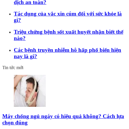
dịch an toàn?
Tác dụng của vắc xin cúm đối với sức khỏe là
gì?
Triệu chứng bệnh sốt xuất huyết nhận biết thế
nào?
Các bệnh truyền nhiễm hô hấp phổ biến hiện
nay là gì?
Tin tức mới
Máy chống ngủ ngáy có hiệu quả không? Cách lựa
chọn đúng