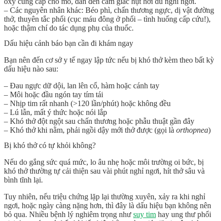
oxy cung cấp cho mô, dẫn đến cảm giác hụt hơi dù nghỉ ngơi.
–
Các nguyên nhân khác
: Béo phì, chấn thương ngực, dị vật đường
thở, thuyên tắc phổi (cục máu đông ở phổi – tình huống cấp cứu!),
hoặc thậm chí do tác dụng phụ của thuốc.
Dấu hiệu cảnh báo bạn cần đi khám ngay
Bạn nên đến cơ sở y tế
ngay lập tức
nếu
bị khó thở
kèm theo bất kỳ
dấu hiệu nào sau:
– Đau ngực dữ dội, lan lên cổ, hàm hoặc cánh tay
– Môi hoặc đầu ngón tay tím tái
– Nhịp tim rất nhanh (>120 lần/phút) hoặc không đều
– Lú lẫn, mất ý thức hoặc nói lắp
– Khó thở đột ngột sau chấn thương hoặc phẫu thuật gần đây
– Khó thở khi nằm, phải ngồi dậy mới thở được (gọi là
orthopnea
)
Bị khó thở có tự khỏi không?
Nếu do gắng sức quá mức, lo âu nhẹ hoặc môi trường oi bức,
bị
khó thở
thường
tự cải thiện
sau vài phút nghỉ ngơi, hít thở sâu và
bình tĩnh lại.
Tuy nhiên, nếu triệu chứng
lặp lại thường xuyên
, xảy ra
khi nghỉ
ngơi
, hoặc
ngày càng nặng hơn
, thì đây là dấu hiệu bạn
không nên
bỏ qua
. Nhiều bệnh lý nghiêm trọng như
suy tim
hay ung thư phổi