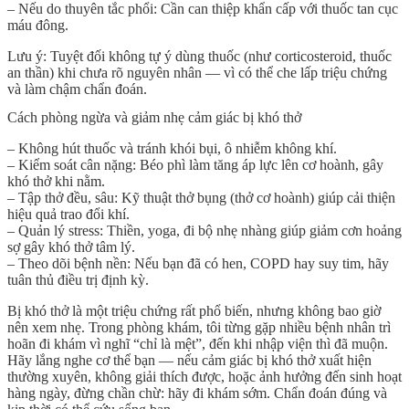
– Nếu do
thuyên tắc phổi
: Cần can thiệp khẩn cấp với thuốc tan cục
máu đông.
Lưu ý
: Tuyệt đối
không tự ý dùng thuốc
(như corticosteroid, thuốc
an thần) khi chưa rõ nguyên nhân — vì có thể che lấp triệu chứng
và làm chậm chẩn đoán.
Cách phòng ngừa và giảm nhẹ cảm giác bị khó thở
–
Không hút thuốc
và tránh khói bụi, ô nhiễm không khí.
–
Kiểm soát cân nặng
: Béo phì làm tăng áp lực lên cơ hoành, gây
khó thở khi nằm.
–
Tập thở đều, sâu
: Kỹ thuật thở bụng (thở cơ hoành) giúp cải thiện
hiệu quả trao đổi khí.
–
Quản lý stress
: Thiền, yoga, đi bộ nhẹ nhàng giúp giảm cơn hoảng
sợ gây khó thở tâm lý.
–
Theo dõi bệnh nền
: Nếu bạn đã có hen, COPD hay suy tim, hãy
tuân thủ điều trị định kỳ.
Bị khó thở
là một triệu chứng rất phổ biến, nhưng
không bao giờ
nên xem nhẹ
. Trong phòng khám, tôi từng gặp nhiều bệnh nhân trì
hoãn đi khám vì nghĩ “chỉ là mệt”, đến khi nhập viện thì đã muộn.
Hãy lắng nghe cơ thể bạn — nếu cảm giác
bị khó thở
xuất hiện
thường xuyên, không giải thích được, hoặc ảnh hưởng đến sinh hoạt
hàng ngày, đừng chần chừ:
hãy đi khám sớm
. Chẩn đoán đúng và