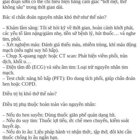
giai đoạn sớm có thể chỉ biểu hiện bằng cảm giác “hơi mệt, thở
không sâu” trong thời gian dài.
Bác sĩ chẩn đoán nguyên nhân khó thở như thế nào?
–
Khám lâm sàng
: Tôi sẽ hỏi kỹ về thời gian, hoàn cảnh khởi phát,
các yếu tố làm nặng/giảm nhẹ, tiền sử bệnh lý, hút thuốc… và nghe
tim, phổi.
–
Xét nghiệm máu
: Đánh giá thiếu máu, nhiễm trùng, khí máu động
mạch (nếu nghi suy hô hấp).
–
Chụp X-quang ngực hoặc CT scan
: Phát hiện viêm phổi, tràn
dịch, khối u…
–
Điện tâm đồ (ECG) và siêu âm tim
: Loại trừ nguyên nhân tim
mạch.
–
Test chức năng hô hấp (PFT)
: Đo dung tích phổi, giúp chẩn đoán
hen hoặc COPD.
Điều trị bị khó thở thế nào?
Điều trị
phụ thuộc hoàn toàn vào nguyên nhân
:
– Nếu do
hen suyễn
: Dùng thuốc giãn phế quản dạng hít.
– Nếu do
suy tim
: Thuốc lợi tiểu, ức chế men chuyển, kiểm soát
huyết áp.
– Nếu do
lo âu
: Liệu pháp hành vi nhận thức, tập thở, đôi khi cần
thuốc chống lo âu ngắn hạn.