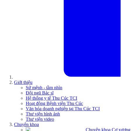
Giới thiệu
Sứ mệnh - tầm nhìn
Đội ngũ Bác sĩ
Hệ thống y tế Thu Cúc TCI
Hoạt động Bệnh viện Thu Cúc
Văn hóa doanh nghiệp tại Thu Cúc TCI
Thư viện hình ảnh
Thư viện video
Chuyên khoa
Chuyên khoa Cơ xương