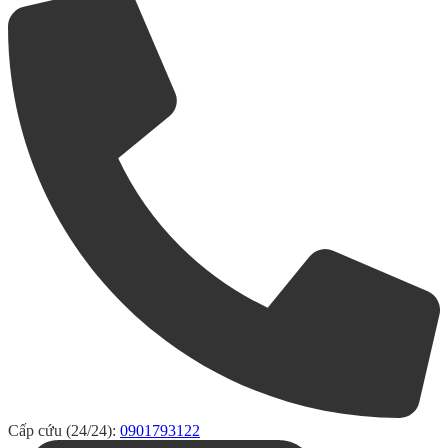
Cấp cứu (24/24):
0901793122