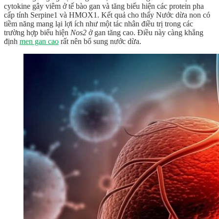
cytokine gây viêm ở tế bào gan và tăng biểu hiện các protein pha
cấp tính Serpine1 và HMOX1. Kết quả cho thấy Nước dừa non có
tiềm năng mang lại lợi ích như một tác nhân điều trị trong các
trường hợp biểu hiện
Nos2
ở gan tăng cao. Điều này càng khẳng
định
men gan cao
rất nên bổ sung nước dừa.