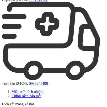
Trực sản (24/24):
0936245499
Miễn trừ trách nhiệm
Chính sách bảo mật
Liên kết mạng xã hội