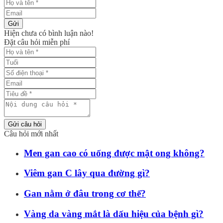
Gửi
Hiện chưa có bình luận nào!
Đặt câu hỏi miễn phí
Gửi câu hỏi
Câu hỏi mới nhất
Men gan cao có uống được mật ong không?
Viêm gan C lây qua đường gì?
Gan nằm ở đâu trong cơ thể?
Vàng da vàng mắt là dấu hiệu của bệnh gì?