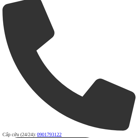
Cấp cứu (24/24):
0901793122