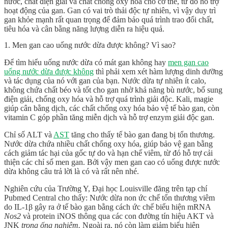
nước, chất điện giải và chất chống oxy hóa cho cơ thể, từ đó hỗ trợ
hoạt động của gan. Gan có vai trò thải độc tự nhiên, vì vậy duy trì
gan khỏe mạnh rất quan trọng để đảm bảo quá trình trao đổi chất,
tiêu hóa và cân bằng năng lượng diễn ra hiệu quả.
1. Men gan cao uống nước dừa được không? Vì sao?
Để tìm hiểu
uống nước dừa có mát gan không
hay
men gan cao
uống nước dừa được không
thì phải xem xét hàm lượng dinh dưỡng
và tác dụng của nó với gan của bạn. Nước dừa tự nhiên ít calo,
không chứa chất béo và tốt cho gan nhờ khả năng bù nước, bổ sung
điện giải, chống oxy hóa và hỗ trợ quá trình giải độc. Kali, magie
giúp cân bằng dịch, các chất chống oxy hóa bảo vệ tế bào gan, còn
vitamin C góp phần tăng miễn dịch và hỗ trợ enzym giải độc gan.
Chỉ số ALT và
AST
tăng cho thấy tế bào gan đang bị tổn thương.
Nước dừa chứa nhiều chất chống oxy hóa, giúp bảo vệ gan bằng
cách giảm tác hại của gốc tự do và hạn chế viêm, từ đó hỗ trợ cải
thiện các chỉ số men gan. Bởi vậy
men gan cao có uống được nước
dừa không
câu trả lời là có và rất nên nhé.
Nghiên cứu của
Trường Y, Đại học Louisville đăng trên tạp chí
Pubmed Central cho thấy:
Nước dừa non ức chế tổn thương viêm
do IL-1β gây ra ở tế bào gan bằng cách ức chế biểu hiện mRNA
Nos2
và protein iNOS thông qua các con đường tín hiệu AKT và
JNK
trong ống nghiệm.
Ngoài ra, nó còn làm giảm biểu hiện