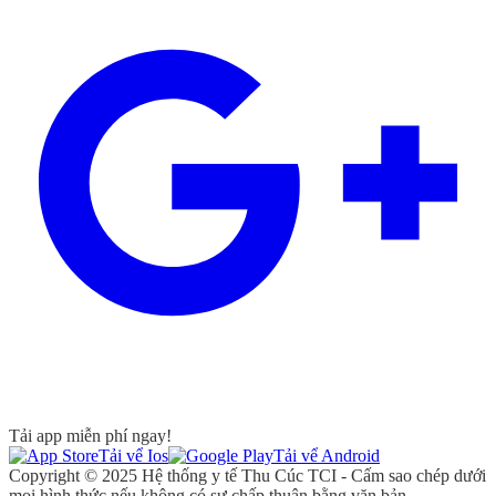
Tải app miễn phí ngay!
Tải vể Ios
Tải vể Android
Copyright © 2025 Hệ thống y tế Thu Cúc TCI - Cấm sao chép dưới
mọi hình thức nếu không có sự chấp thuận bằng văn bản