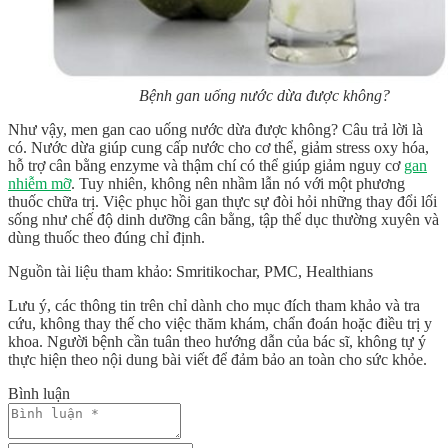
Bệnh gan uống nước dừa được không?
Như vậy,
men gan cao uống nước dừa được không
?
Câu trả lời là
có. Nước dừa giúp cung cấp nước cho cơ thể, giảm stress oxy hóa,
hỗ trợ cân bằng enzyme và thậm chí có thể giúp giảm nguy cơ
gan
nhiễm mỡ
. Tuy nhiên, không nên nhầm lẫn nó với một phương
thuốc chữa trị. Việc phục hồi gan thực sự đòi hỏi những thay đổi lối
sống như chế độ dinh dưỡng cân bằng, tập thể dục thường xuyên và
dùng thuốc theo đúng chỉ định.
Nguồn tài liệu tham khảo: Smritikochar, PMC, Healthians
Lưu ý, các thông tin trên chỉ dành cho mục đích tham khảo và tra
cứu, không thay thế cho việc thăm khám, chẩn đoán hoặc điều trị y
khoa. Người bệnh cần tuân theo hướng dẫn của bác sĩ, không tự ý
thực hiện theo nội dung bài viết để đảm bảo an toàn cho sức khỏe.
Bình luận