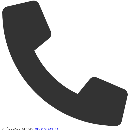
Cấp cứu (24/24):
0901793122