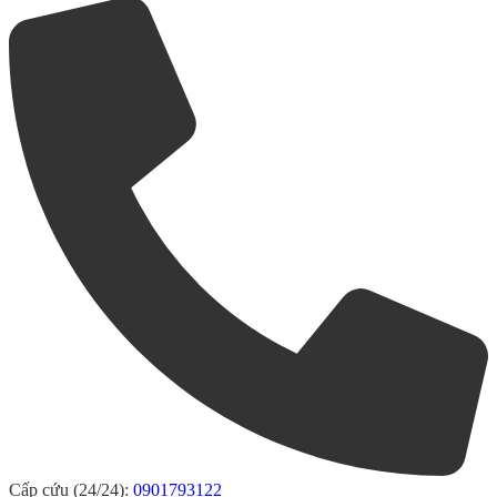
Cấp cứu (24/24):
0901793122