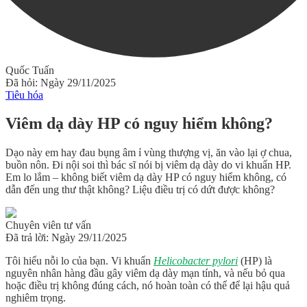
Quốc Tuấn
Đã hỏi: Ngày 29/11/2025
Tiêu hóa
Viêm dạ dày HP có nguy hiểm không?
Dạo này em hay đau bụng âm ỉ vùng thượng vị, ăn vào lại ợ chua,
buồn nôn. Đi nội soi thì bác sĩ nói bị viêm dạ dày do vi khuẩn HP.
Em lo lắm – không biết viêm dạ dày HP có nguy hiểm không, có
dẫn đến ung thư thật không? Liệu điều trị có dứt được không?
Chuyên viên tư vấn
Đã trả lời: Ngày 29/11/2025
Tôi hiểu nỗi lo của bạn. Vi khuẩn
Helicobacter pylori
(HP) là
nguyên nhân hàng đầu gây viêm dạ dày mạn tính, và nếu bỏ qua
hoặc điều trị không đúng cách, nó hoàn toàn có thể để lại hậu quả
nghiêm trọng.