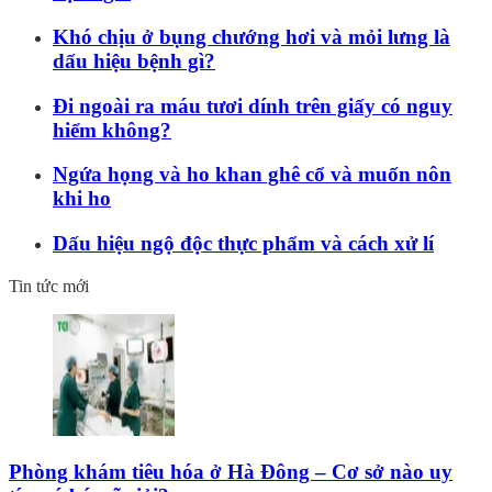
Khó chịu ở bụng chướng hơi và mỏi lưng là
dấu hiệu bệnh gì?
Đi ngoài ra máu tươi dính trên giấy có nguy
hiểm không?
Ngứa họng và ho khan ghê cổ và muốn nôn
khi ho
Dấu hiệu ngộ độc thực phẩm và cách xử lí
Tin tức mới
Phòng khám tiêu hóa ở Hà Đông – Cơ sở nào uy