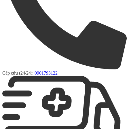
Cấp cứu (24/24):
0901793122