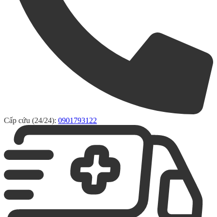
Cấp cứu (24/24):
0901793122