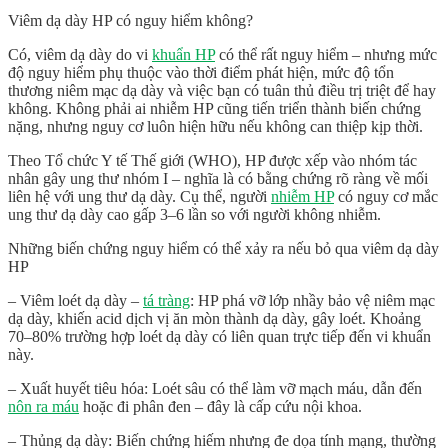
Viêm dạ dày HP có nguy hiểm không?
Có,
viêm dạ dày do vi
khuẩn HP
có thể rất nguy hiểm
– nhưng mức
độ nguy hiểm phụ thuộc vào thời điểm phát hiện, mức độ tổn
thương niêm mạc dạ dày và việc bạn có tuân thủ điều trị triệt để hay
không. Không phải ai nhiễm HP cũng tiến triển thành biến chứng
nặng, nhưng nguy cơ luôn hiện hữu nếu không can thiệp kịp thời.
Theo Tổ chức Y tế Thế giới (WHO), HP được xếp vào nhóm tác
nhân gây ung thư nhóm I – nghĩa là có bằng chứng rõ ràng về mối
liên hệ với ung thư dạ dày. Cụ thể, người
nhiễm HP
có nguy cơ mắc
ung thư dạ dày cao
gấp 3–6 lần
so với người không nhiễm.
Những biến chứng nguy hiểm có thể xảy ra nếu bỏ qua viêm dạ dày
HP
–
Viêm loét dạ dày –
tá tràng
: HP phá vỡ lớp nhầy bảo vệ niêm mạc
dạ dày, khiến acid dịch vị ăn mòn thành dạ dày, gây loét. Khoảng
70–80% trường hợp loét dạ dày
có liên quan trực tiếp đến vi khuẩn
này.
–
Xuất huyết tiêu hóa
: Loét sâu có thể làm vỡ mạch máu, dẫn đến
nôn ra máu
hoặc đi phân đen – đây là cấp cứu nội khoa.
–
Thủng dạ dày
: Biến chứng hiếm nhưng đe dọa tính mạng, thường