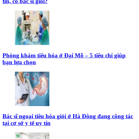
tín, có bác sĩ giỏi?
Phòng khám tiêu hóa ở Đại Mỗ – 5 tiêu chí giúp
bạn lựa chọn
Bác sĩ ngoại tiêu hóa giỏi ở Hà Đông đang công tác
tại cơ sở y tế uy tín