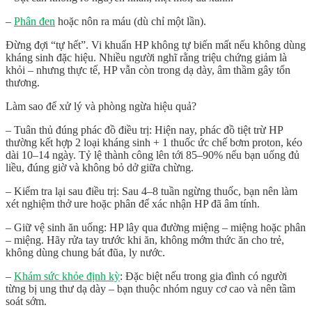
–
Phân đen
hoặc nôn ra máu (dù chỉ một lần).
Đừng đợi “tự hết”. Vi khuẩn HP
không tự biến mất
nếu không dùng
kháng sinh đặc hiệu. Nhiều người nghĩ rằng triệu chứng giảm là
khỏi – nhưng thực tế, HP vẫn còn trong dạ dày, âm thầm gây tổn
thương.
Làm sao để xử lý và phòng ngừa hiệu quả?
–
Tuân thủ đúng phác đồ điều trị
: Hiện nay, phác đồ tiệt trừ HP
thường kết hợp 2 loại kháng sinh + 1 thuốc ức chế bơm proton, kéo
dài 10–14 ngày. Tỷ lệ thành công lên tới 85–90% nếu bạn uống đủ
liều, đúng giờ và không bỏ dở giữa chừng.
–
Kiểm tra lại sau điều trị
: Sau 4–8 tuần ngừng thuốc, bạn nên làm
xét nghiệm thở ure hoặc phân để xác nhận HP đã âm tính.
–
Giữ vệ sinh ăn uống
: HP lây qua đường miệng – miệng hoặc phân
– miệng. Hãy rửa tay trước khi ăn, không mớm thức ăn cho trẻ,
không dùng chung bát đũa, ly nước.
–
Khám sức khỏe định kỳ
: Đặc biệt nếu trong gia đình có người
từng bị ung thư dạ dày – bạn thuộc nhóm nguy cơ cao và nên tầm
soát sớm.