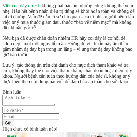
Viêm dạ dày do HP
không phải bản án
, nhưng cũng
không thể xem
nhẹ
. Hầu hết bệnh nhân điều trị đúng sẽ khỏi hoàn toàn và không để
lại di chứng. Vấn đề nằm ở sự chủ quan – cả từ phía người bệnh lẫn
việc tự ý mua thuốc giảm đau, thuốc “bảo vệ niêm mạc” mà không
diệt khuẩn gốc rễ.
Nếu bạn đã được chẩn đoán nhiễm HP, hãy coi đây là cơ hội để
“dọn dẹp” một mối nguy tiềm ẩn. Đừng để vi khuẩn này âm thầm
gặm nhấm dạ dày bạn trong im lặng – vì
ung thư dạ dày không bao
giờ báo trước
.
Lưu ý, các thông tin trên chỉ dành cho mục đích tham khảo và tra
cứu, không thay thế cho việc thăm khám, chẩn đoán hoặc điều trị y
khoa. Người bệnh cần tuân theo hướng dẫn của bác sĩ, không tự ý
thực hiện theo nội dung bài viết để đảm bảo an toàn cho sức khỏe.
Bình luận
Gửi
Hiện chưa có bình luận nào!