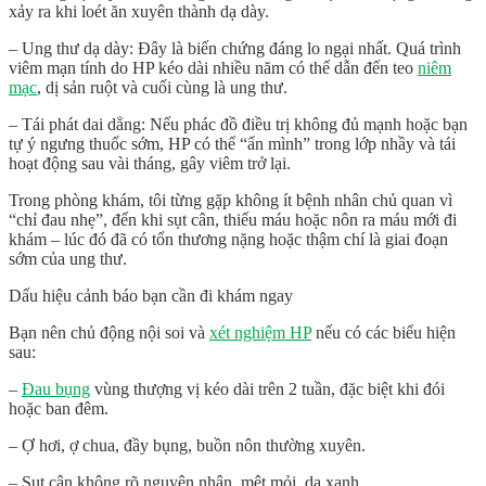
xảy ra khi loét ăn xuyên thành dạ dày.
–
Ung thư dạ dày
: Đây là biến chứng đáng lo ngại nhất. Quá trình
viêm mạn tính do HP kéo dài nhiều năm có thể dẫn đến teo
niêm
mạc
, dị sản ruột và cuối cùng là ung thư.
–
Tái phát dai dẳng
: Nếu phác đồ điều trị không đủ mạnh hoặc bạn
tự ý ngưng thuốc sớm, HP có thể “ẩn mình” trong lớp nhầy và tái
hoạt động sau vài tháng, gây viêm trở lại.
Trong phòng khám, tôi từng gặp không ít bệnh nhân chủ quan vì
“chỉ đau nhẹ”, đến khi sụt cân, thiếu máu hoặc nôn ra máu mới đi
khám – lúc đó đã có tổn thương nặng hoặc thậm chí là giai đoạn
sớm của ung thư.
Dấu hiệu cảnh báo bạn cần đi khám ngay
Bạn nên chủ động nội soi và
xét nghiệm HP
nếu có các biểu hiện
sau:
–
Đau bụng
vùng thượng vị kéo dài trên 2 tuần, đặc biệt khi đói
hoặc ban đêm.
– Ợ hơi, ợ chua, đầy bụng, buồn nôn thường xuyên.
– Sụt cân không rõ nguyên nhân, mệt mỏi, da xanh.