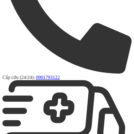
Cấp cứu (24/24):
0901793122