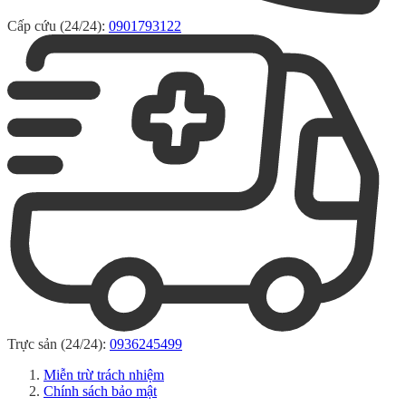
Cấp cứu (24/24):
0901793122
Trực sản (24/24):
0936245499
Miễn trừ trách nhiệm
Chính sách bảo mật