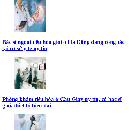
Bác sĩ ngoại tiêu hóa giỏi ở Hà Đông đang công tác
tại cơ sở y tế uy tín
Phòng khám tiêu hóa ở Cầu Giấy uy tín, có bác sĩ
giỏi, thiết bị hiện đại