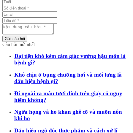
Gửi câu hỏi
Câu hỏi mới nhất
Đại tiện khó kèm cảm giác vướng hậu môn là
bệnh gì?
Khó chịu ở bụng chướng hơi và mỏi lưng là
dấu hiệu bệnh gì?
Đi ngoài ra máu tươi dính trên giấy có nguy
hiểm không?
Ngứa họng và ho khan ghê cổ và muốn nôn
khi ho
Dấu hiệu ngộ độc thực phẩm và cách xử lí