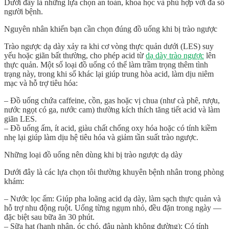
Dưới đây là những lựa chọn an toàn, khoa học và phù hợp với đa số
người bệnh.
Nguyên nhân khiến bạn cần chọn đúng đồ uống khi bị trào ngược
Trào ngược dạ dày xảy ra khi cơ vòng thực quản dưới (LES) suy
yếu hoặc giãn bất thường, cho phép acid từ
dạ dày trào ngược
lên
thực quản. Một số loại đồ uống có thể làm trầm trọng thêm tình
trạng này, trong khi số khác lại giúp trung hòa acid, làm dịu niêm
mạc và hỗ trợ tiêu hóa:
–
Đồ uống chứa caffeine, cồn, gas hoặc vị chua
(như cà phê, rượu,
nước ngọt có ga, nước cam) thường kích thích tăng tiết acid và làm
giãn LES.
–
Đồ uống ấm, ít acid, giàu chất chống oxy hóa hoặc có tính kiềm
nhẹ
lại giúp làm dịu hệ tiêu hóa và giảm tần suất trào ngược.
Những loại đồ uống nên dùng khi bị trào ngược dạ dày
Dưới đây là các lựa chọn tôi thường khuyên bệnh nhân trong phòng
khám:
–
Nước lọc ấm
: Giúp pha loãng acid dạ dày, làm sạch thực quản và
hỗ trợ nhu động ruột. Uống từng ngụm nhỏ, đều đặn trong ngày —
đặc biệt sau bữa ăn 30 phút.
–
Sữa hạt (hạnh nhân, óc chó, đậu nành không đường)
: Có tính