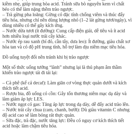
kiềm nhẹ, giúp trung hòa acid. Tránh sữa bò nguyên kem vì chất
béo có thể làm nặng thêm trào ngược.
–
Trà gừng pha loãng
: Gừng có đặc tính chống viêm và thúc đẩy
tiêu hóa, nhưng chỉ nên dùng lượng nhỏ (1–2 lát gừng tươi/ngày), vì
dùng nhiều có thể gây kích ứng.
–
Nước dừa tươi (ít đường)
: Cung cấp điện giải, dễ tiêu và ít acid
hơn nhiều loại nước trái cây khác.
–
Nước ép rau xanh (bí đỏ, cần tây, dưa leo)
: Ít đường, giàu chất xơ
hòa tan và có độ pH trung tính, hỗ trợ làm dịu niêm mạc tiêu hóa.
Đồ uống tuyệt đối nên tránh khi bị trào ngược
Một số thức uống tưởng “lành” nhưng lại là thủ phạm âm thầm
khiến trào ngược tái đi tái lại:
–
Cà phê (kể cả decaf)
: Làm giãn cơ vòng thực quản dưới và kích
thích tiết acid.
–
Rượu bia, đồ uống có cồn
: Gây tổn thương niêm mạc dạ dày và
làm giảm áp lực LES.
–
Nước ngọt có gas
: Tăng áp lực trong dạ dày, dễ đẩy acid trào lên.
–
Nước trái cây chua (cam, chanh, bưởi)
: Dù giàu vitamin C nhưng
độ acid cao sẽ làm bỏng rát thực quản.
–
Sữa đặc, trà đặc, nước tăng lực
: Đều có nguy cơ kích thích tiết
acid hoặc làm chậm tiêu hóa.