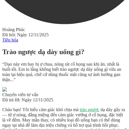
Hoàng Phúc
Đã hỏi: Ngày 12/11/2025
Tiêu hóa
Trào ngược dạ dày uống gì?
“Dạo này em hay bị ợ chua, nóng rát cổ họng sau khi ăn, nhất là
buổi tối. Em lo lắng không biết trào ngược dạ dày uống gì vừa an
toàn lại hiệu quả, chứ cứ dùng thuốc mãi cũng sợ ảnh hưởng gan
thận...”
Chuyên viên tư vấn
Đã trả lời: Ngày 12/11/2025
Chào bạn! Tôi hiểu cảm giác khó chịu mà
trào ngược
dạ dày gây ra
— từ ợ nóng, đắng miệng đến cảm giác vướng ở cổ họng, đặc biệt
là về đêm. May mắn thay, có nhiều loại đồ uống bạn có thể dùng
ngay tại nhà để làm dịu triệu chứng và hỗ trợ quá trình hồi phục.