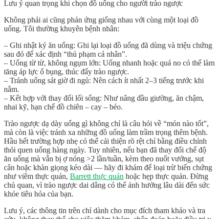
Lưu ý quan trọng khi chọn đồ uống cho người trào ngược
Không phải ai cũng phản ứng giống nhau với cùng một loại đồ
uống. Tôi thường khuyên bệnh nhân:
–
Ghi nhật ký ăn uống
: Ghi lại loại đồ uống đã dùng và triệu chứng
sau đó để xác định “thủ phạm cá nhân”.
–
Uống từ từ, không ngụm lớn
: Uống nhanh hoặc quá no có thể làm
tăng áp lực ổ bụng, thúc đẩy trào ngược.
–
Tránh uống sát giờ đi ngủ
: Nên cách ít nhất 2–3 tiếng trước khi
nằm.
–
Kết hợp với thay đổi lối sống
: Như nâng đầu giường, ăn chậm,
nhai kỹ, hạn chế đồ chiên – cay – béo.
Trào ngược dạ dày uống gì không chỉ là câu hỏi về “món nào tốt”,
mà còn là việc
tránh xa những đồ uống làm trầm trọng thêm bệnh
.
Hầu hết trường hợp nhẹ có thể cải thiện rõ rệt chỉ bằng điều chỉnh
thói quen uống hàng ngày. Tuy nhiên, nếu bạn đã thay đổi chế độ
ăn uống mà vẫn bị ợ nóng >2 lần/tuần, kèm theo nuốt vướng, sụt
cân hoặc khàn giọng kéo dài — hãy đi khám để loại trừ biến chứng
như viêm thực quản,
Barrett thực quản
hoặc hẹp thực quản. Đừng
chủ quan, vì trào ngược dai dẳng có thể ảnh hưởng lâu dài đến sức
khỏe tiêu hóa của bạn.
Lưu ý, các thông tin trên chỉ dành cho mục đích tham khảo và tra