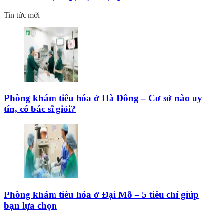
Tin tức mới
Phòng khám tiêu hóa ở Hà Đông – Cơ sở nào uy
tín, có bác sĩ giỏi?
Phòng khám tiêu hóa ở Đại Mỗ – 5 tiêu chí giúp
bạn lựa chọn