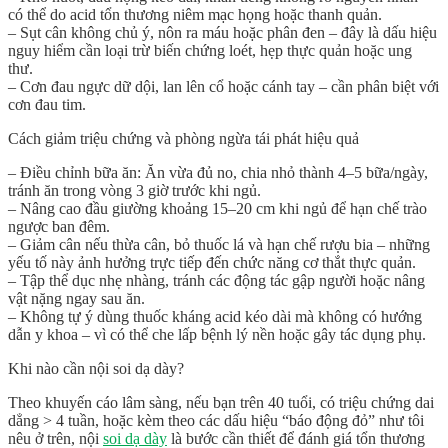
có thể do acid tổn thương niêm mạc họng hoặc thanh quản.
–
Sụt cân không chủ ý
, nôn ra máu hoặc phân đen – đây là dấu hiệu
nguy hiểm cần loại trừ biến chứng loét, hẹp thực quản hoặc ung
thư.
– Cơn đau ngực dữ dội, lan lên cổ hoặc cánh tay – cần phân biệt với
cơn đau tim.
Cách giảm triệu chứng và phòng ngừa tái phát hiệu quả
–
Điều chỉnh bữa ăn
: Ăn vừa đủ no, chia nhỏ thành 4–5 bữa/ngày,
tránh ăn trong vòng 3 giờ trước khi ngủ.
–
Nâng cao đầu giường
khoảng 15–20 cm khi ngủ để hạn chế trào
ngược ban đêm.
–
Giảm cân nếu thừa cân
, bỏ thuốc lá và hạn chế rượu bia – những
yếu tố này ảnh hưởng trực tiếp đến chức năng cơ thắt thực quản.
–
Tập thể dục nhẹ nhàng
, tránh các động tác gập người hoặc nâng
vật nặng ngay sau ăn.
–
Không tự ý dùng thuốc kháng acid kéo dài
mà không có hướng
dẫn y khoa – vì có thể che lấp bệnh lý nền hoặc gây tác dụng phụ.
Khi nào cần nội soi dạ dày?
Theo khuyến cáo lâm sàng, nếu bạn trên 40 tuổi, có triệu chứng dai
dẳng > 4 tuần, hoặc kèm theo các dấu hiệu “báo động đỏ” như tôi
nêu ở trên,
nội
soi dạ dày
là bước cần thiết
để đánh giá tổn thương