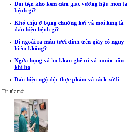
Đại tiện khó kèm cảm giác vướng hậu môn là
bệnh gì?
Khó chịu ở bụng chướng hơi và mỏi lưng là
dấu hiệu bệnh gì?
Đi ngoài ra máu tươi dính trên giấy có nguy
hiểm không?
Ngứa họng và ho khan ghê cổ và muốn nôn
khi ho
Dấu hiệu ngộ độc thực phẩm và cách xử lí
Tin tức mới