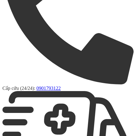
Cấp cứu (24/24):
0901793122