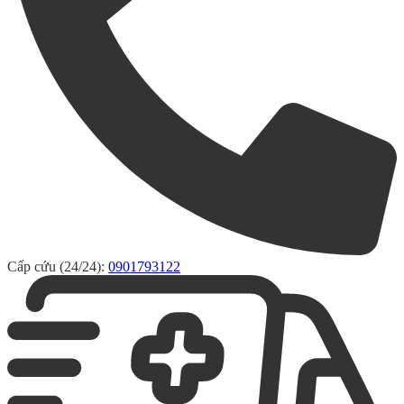
Cấp cứu (24/24):
0901793122