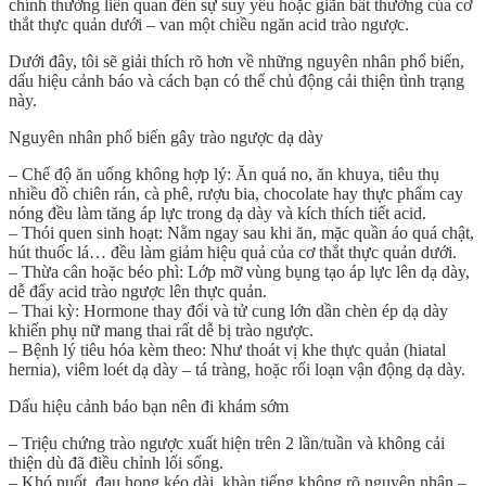
chính thường liên quan đến sự suy yếu hoặc giãn bất thường của cơ
thắt thực quản dưới – van một chiều ngăn acid trào ngược.
Dưới đây, tôi sẽ giải thích rõ hơn về những nguyên nhân phổ biến,
dấu hiệu cảnh báo và cách bạn có thể chủ động cải thiện tình trạng
này.
Nguyên nhân phổ biến gây trào ngược dạ dày
–
Chế độ ăn uống không hợp lý
: Ăn quá no, ăn khuya, tiêu thụ
nhiều đồ chiên rán, cà phê, rượu bia, chocolate hay thực phẩm cay
nóng đều làm tăng áp lực trong dạ dày và kích thích tiết acid.
–
Thói quen sinh hoạt
: Nằm ngay sau khi ăn, mặc quần áo quá chật,
hút thuốc lá… đều làm giảm hiệu quả của cơ thắt thực quản dưới.
–
Thừa cân hoặc béo phì
: Lớp mỡ vùng bụng tạo áp lực lên dạ dày,
dễ đẩy acid trào ngược lên thực quản.
–
Thai kỳ
: Hormone thay đổi và tử cung lớn dần chèn ép dạ dày
khiến phụ nữ mang thai rất dễ bị trào ngược.
–
Bệnh lý tiêu hóa kèm theo
: Như thoát vị khe thực quản (hiatal
hernia), viêm loét dạ dày – tá tràng, hoặc rối loạn vận động dạ dày.
Dấu hiệu cảnh báo bạn nên đi khám sớm
– Triệu chứng trào ngược xuất hiện
trên 2 lần/tuần
và không cải
thiện dù đã điều chỉnh lối sống.
–
Khó nuốt
, đau họng kéo dài, khàn tiếng không rõ nguyên nhân –