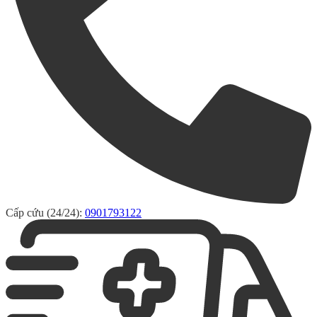
Cấp cứu (24/24):
0901793122