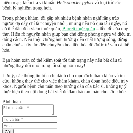
niêm mạc, kiểm tra vi khuẩn
Helicobacter pylori
và loại trừ các
bệnh lý nghiêm trọng hơn.
Trong phòng khám, tôi gặp rất nhiều bệnh nhân nghĩ rằng trào
ngược dạ dày chỉ là “chuyện nhỏ”, nhưng nếu bỏ qua lâu ngày, nó
có thể dẫn đến viêm thực quản,
Barrett thực quản
– tiền đề của ung
thư.
Hiểu rõ nguyên nhân giúp bạn chủ động phòng ngừa và điều trị
đúng cách
. Nếu triệu chứng ảnh hưởng đến chất lượng sống, đừng
chần chừ – hãy tìm đến chuyên khoa tiêu hóa để được tư vấn cá thể
hóa.
Bạn hoàn toàn có thể kiểm soát tốt tình trạng này nếu bắt đầu từ
những thay đổi nhỏ trong lối sống hôm nay!
Lưu ý, các thông tin trên chỉ dành cho mục đích tham khảo và tra
cứu, không thay thế cho việc thăm khám, chẩn đoán hoặc điều trị y
khoa. Người bệnh cần tuân theo hướng dẫn của bác sĩ, không tự ý
thực hiện theo nội dung bài viết để đảm bảo an toàn cho sức khỏe.
Bình luận
Gửi