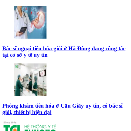
Bác sĩ ngoại tiêu hóa giỏi ở Hà Đông đang công tác
tại cơ sở y tế uy tín
Phòng khám tiêu hóa ở Cầu Giấy uy tín, có bác sĩ
giỏi, thiết bị hiện đại