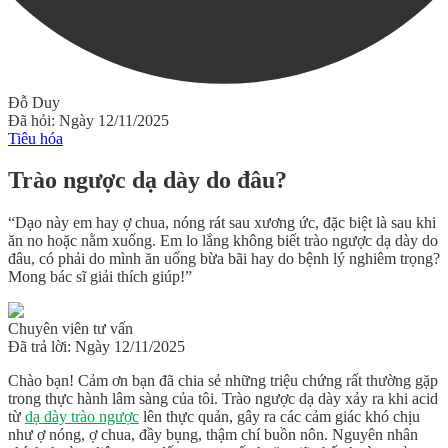
Đỗ Duy
Đã hỏi: Ngày 12/11/2025
Tiêu hóa
Trào ngược dạ dày do đâu?
“Dạo này em hay ợ chua, nóng rát sau xương ức, đặc biệt là sau khi
ăn no hoặc nằm xuống. Em lo lắng không biết trào ngược dạ dày do
đâu, có phải do mình ăn uống bừa bãi hay do bệnh lý nghiêm trọng?
Mong bác sĩ giải thích giúp!”
Chuyên viên tư vấn
Đã trả lời: Ngày 12/11/2025
Chào bạn! Cảm ơn bạn đã chia sẻ những triệu chứng rất thường gặp
trong thực hành lâm sàng của tôi.
Trào ngược dạ dày xảy ra khi acid
từ
dạ dày trào ngược
lên thực quản
, gây ra các cảm giác khó chịu
như ợ nóng, ợ chua, đầy bụng, thậm chí buồn nôn. Nguyên nhân