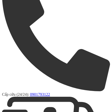
Cấp cứu (24/24):
0901793122