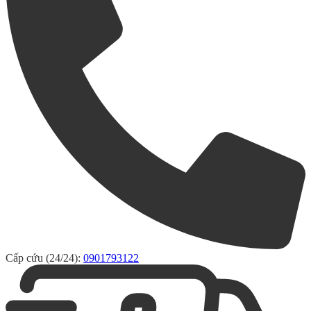
Cấp cứu (24/24):
0901793122