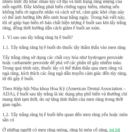
nhiều mức độ khác nhau tùy cơ địa và tình trạng răng miệng của
mỗi người. Đây không phải biến chứng nguy hiểm, nhưng nếu
không hiểu rõ nguyên nhân và cách xử trí, cảm giác khó chịu này
có thể ảnh hưởng lớn đến sinh hoạt hằng ngày. Trong bài viết này,
tôi sẽ giúp bạn hiểu rõ bản chất hiện tượng ê buốt sau khi tẩy trắng
răng, đồng thời hướng dẫn cách giảm ê buốt an toàn.
1. Vì sao sau tẩy trắng răng bị ê buốt?
1.1. Tẩy trắng răng bị ê buốt do thuốc tẩy thẩm thấu vào men răng
Tẩy trắng răng sử dụng các chất oxy hóa như hydrogen peroxide
hoặc carbamide peroxide để phá vỡ các phân tử gây nhiễm màu.
Trong quá trình này, thuốc tẩy có thể thẩm thấu qua men răng và
ngà răng, kích thích các ống ngà dẫn truyền cảm giác đến tủy răng,
từ đó gây ê buốt.
Theo Hiệp hội Nha khoa Hoa Kỳ (American Dental Association –
ADA), ê buốt sau tẩy trắng là tác dụng phụ phổ biến và thường chỉ
mang tính tạm thời, do sự tăng tính thấm của men răng trong thời
gian ngắn.
1.2. Tẩy trắng răng bị ê buốt liên quan đến men răng yếu hoặc mòn
sẵn có
Ở những người có men răng mỏng, răng bị mòn cổ răng,
tụt lợi