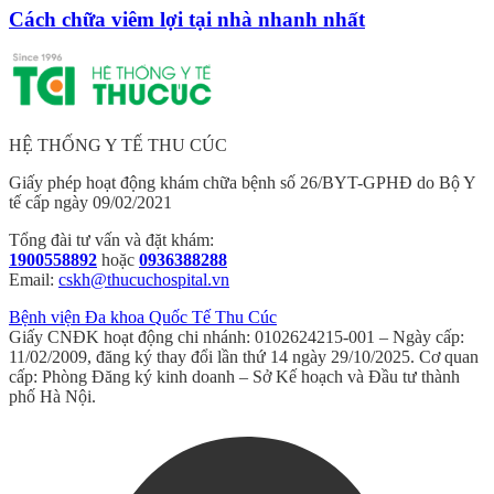
Cách chữa viêm lợi tại nhà nhanh nhất
HỆ THỐNG Y TẾ THU CÚC
Giấy phép hoạt động khám chữa bệnh số 26/BYT-GPHĐ do Bộ Y
tế cấp ngày 09/02/2021
Tổng đài tư vấn và đặt khám:
1900558892
hoặc
0936388288
Email:
cskh@thucuchospital.vn
Bệnh viện Đa khoa Quốc Tế Thu Cúc
Giấy CNĐK hoạt động chi nhánh: 0102624215-001 – Ngày cấp:
11/02/2009, đăng ký thay đổi lần thứ 14 ngày 29/10/2025. Cơ quan
cấp: Phòng Đăng ký kinh doanh – Sở Kế hoạch và Đầu tư thành
phố Hà Nội.