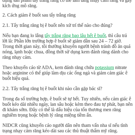
dụng sản phẩm tẩy trắng răng có thể làm tăng nhạy cảm răng và gây
kích ứng mô răng.
2. Cách giảm ê buốt sau tẩy trắng răng
2.1. Tẩy trắng răng bị ê buốt nên xử trí thế nào cho đúng?
Nếu bạn đang lo lắng
tẩy trắng răng bao lâu hết ê buốt
, thì câu trả
lời là: Phần lớn trường hợp ê buốt sẽ giảm dần sau 24 – 72 giờ.
Trong thời gian này, tôi thường khuyên người bệnh tránh đồ ăn quá
nóng, lạnh hoặc chua, đồng thời sử dụng kem đánh răng dành cho
răng nhạy cảm.
Theo khuyến cáo từ ADA, kem đánh răng chứa
potassium
nitrate
hoặc arginine có thể giúp làm dịu các ống ngà và giảm cảm giác ê
buốt hiệu quả.
2.2. Tẩy trắng răng bị ê buốt khi nào cần gặp bác sĩ?
Trong đa số trường hợp, ê buốt sẽ tự hết. Tuy nhiên, nếu cảm giác ê
buốt kéo dài nhiều ngày, lan sâu hoặc kèm theo đau tự phát, bạn nên
đi khám sớm. Đây có thể là dấu hiệu của tổn thương men răng
nghiêm trọng hoặc bệnh lý răng miệng tiềm ẩn.
NIDCR cũng khuyến cáo người dân nên tham vấn nha sĩ nếu tình
trạng nhạy cảm răng kéo dài sau các thủ thuật thẩm mỹ răng.