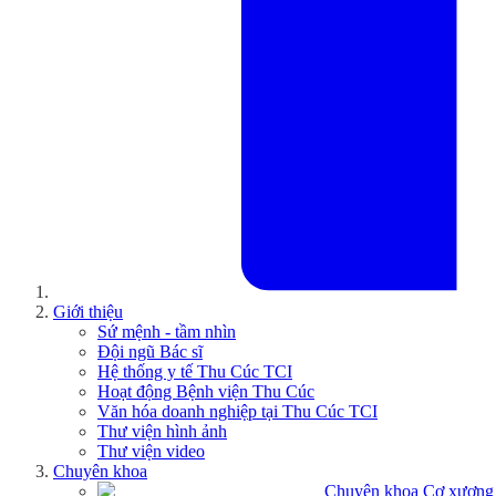
Giới thiệu
Sứ mệnh - tầm nhìn
Đội ngũ Bác sĩ
Hệ thống y tế Thu Cúc TCI
Hoạt động Bệnh viện Thu Cúc
Văn hóa doanh nghiệp tại Thu Cúc TCI
Thư viện hình ảnh
Thư viện video
Chuyên khoa
Chuyên khoa Cơ xương