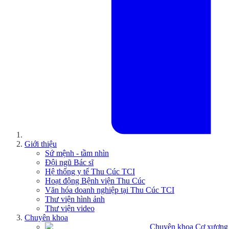
Giới thiệu
Sứ mệnh - tầm nhìn
Đội ngũ Bác sĩ
Hệ thống y tế Thu Cúc TCI
Hoạt động Bệnh viện Thu Cúc
Văn hóa doanh nghiệp tại Thu Cúc TCI
Thư viện hình ảnh
Thư viện video
Chuyên khoa
Chuyên khoa Cơ xương