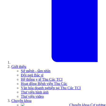
Giới thiệu
Sứ mệnh - tầm nhìn
Đội ngũ Bác sĩ
Hệ thống y tế Thu Cúc TCI
Hoạt động Bệnh viện Thu Cúc
Văn hóa doanh nghiệp tại Thu Cúc TCI
Thư viện hình ảnh
Thư viện video
Chuyên khoa
Chuyên khoa Cơ xương