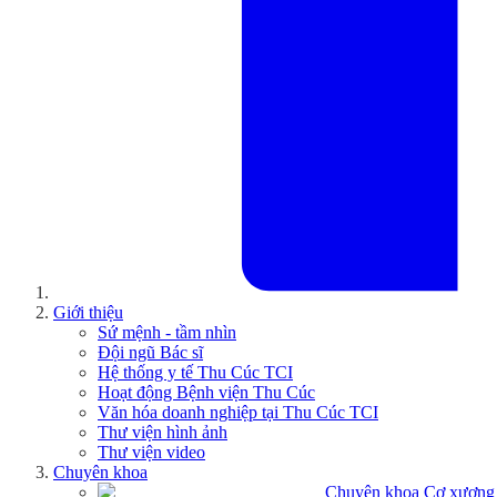
Giới thiệu
Sứ mệnh - tầm nhìn
Đội ngũ Bác sĩ
Hệ thống y tế Thu Cúc TCI
Hoạt động Bệnh viện Thu Cúc
Văn hóa doanh nghiệp tại Thu Cúc TCI
Thư viện hình ảnh
Thư viện video
Chuyên khoa
Chuyên khoa Cơ xương