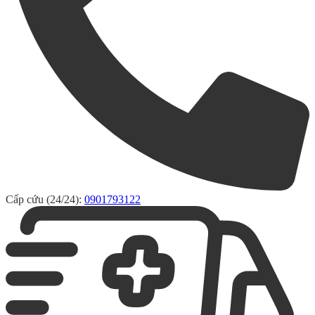
Cấp cứu (24/24):
0901793122