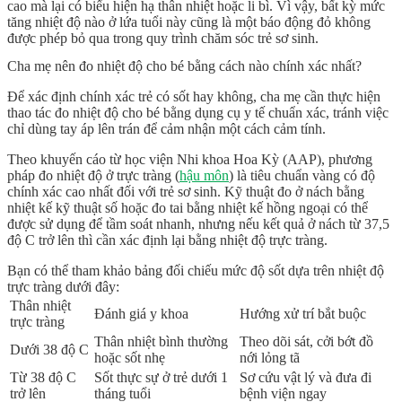
cao mà lại có biểu hiện hạ thân nhiệt hoặc li bì. Vì vậy, bất kỳ mức
tăng nhiệt độ nào ở lứa tuổi này cũng là một báo động đỏ không
được phép bỏ qua trong quy trình
chăm sóc trẻ sơ sinh
.
Cha mẹ nên đo nhiệt độ cho bé bằng cách nào chính xác nhất?
Để xác định chính xác trẻ có sốt hay không, cha mẹ cần thực hiện
thao tác
đo nhiệt độ cho bé
bằng dụng cụ y tế chuẩn xác, tránh việc
chỉ dùng tay áp lên trán để cảm nhận một cách cảm tính.
Theo khuyến cáo từ học viện Nhi khoa Hoa Kỳ (AAP), phương
pháp đo nhiệt độ ở trực tràng (
hậu môn
) là tiêu chuẩn vàng có độ
chính xác cao nhất đối với trẻ sơ sinh. Kỹ thuật đo ở nách bằng
nhiệt kế kỹ thuật số hoặc đo tai bằng
nhiệt kế hồng ngoại
có thể
được sử dụng để tầm soát nhanh, nhưng nếu kết quả ở nách từ 37,5
độ C trở lên thì cần xác định lại bằng nhiệt độ trực tràng.
Bạn có thể tham khảo bảng đối chiếu mức độ sốt dựa trên nhiệt độ
trực tràng dưới đây:
Thân nhiệt
Đánh giá y khoa
Hướng xử trí bắt buộc
trực tràng
Thân nhiệt bình thường
Theo dõi sát, cởi bớt đồ
Dưới 38 độ C
hoặc sốt nhẹ
nới lỏng tã
Từ 38 độ C
Sốt thực sự ở trẻ dưới 1
Sơ cứu vật lý và đưa đi
trở lên
tháng tuổi
bệnh viện ngay