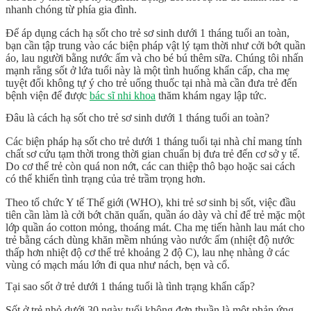
nhanh chóng từ phía gia đình.
Để áp dụng
cách hạ sốt cho trẻ sơ sinh dưới 1 tháng tuổi
an toàn,
bạn cần tập trung vào các biện pháp vật lý tạm thời như cởi bớt quần
áo, lau người bằng nước ấm và cho bé bú thêm sữa. Chúng tôi nhấn
mạnh rằng sốt ở lứa tuổi này là một tình huống khẩn cấp, cha mẹ
tuyệt đối không tự ý cho trẻ uống thuốc tại nhà mà cần đưa trẻ đến
bệnh viện để được
bác sĩ nhi khoa
thăm khám ngay lập tức.
Đâu là cách hạ sốt cho trẻ sơ sinh dưới 1 tháng tuổi an toàn?
Các biện pháp hạ sốt cho trẻ dưới 1 tháng tuổi tại nhà chỉ mang tính
chất sơ cứu tạm thời trong thời gian chuẩn bị đưa trẻ đến cơ sở y tế.
Do cơ thể trẻ còn quá non nớt, các can thiệp thô bạo hoặc sai cách
có thể khiến tình trạng của trẻ trầm trọng hơn.
Theo tổ chức Y tế Thế giới (WHO), khi
trẻ sơ sinh bị sốt
, việc đầu
tiên cần làm là cởi bớt chăn quấn, quần áo dày và chỉ để trẻ mặc một
lớp quần áo cotton mỏng, thoáng mát. Cha mẹ tiến hành
lau mát
cho
trẻ bằng cách dùng khăn mềm nhúng vào nước ấm (nhiệt độ nước
thấp hơn nhiệt độ cơ thể trẻ khoảng 2 độ C), lau nhẹ nhàng ở các
vùng có mạch máu lớn đi qua như nách, bẹn và cổ.
Tại sao sốt ở trẻ dưới 1 tháng tuổi là tình trạng khẩn cấp?
Sốt ở trẻ nhỏ dưới 30 ngày tuổi không đơn thuần là một phản ứng