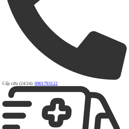
Cấp cứu (24/24):
0901793122