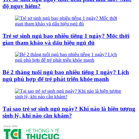
độ nguy hiểm?
Trẻ sơ sinh ngủ bao nhiêu tiếng 1 ngày? Mốc thời
gian tham khảo và dấu hiệu ngủ đủ
Bé 2 tháng tuổi ngủ bao nhiêu tiếng 1 ngày? Lịch
ngủ phù hợp để trẻ phát triển khỏe mạnh
Tại sao trẻ sơ sinh ngủ ngáy? Khi nào là hiện tượng
sinh lý, khi nào cần khám?