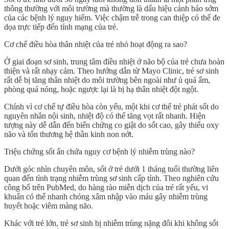
thông thường với môi trường mà thường là dấu hiệu cảnh báo sớm
của các bệnh lý nguy hiểm. Việc chậm trễ trong can thiệp có thể đe
dọa trực tiếp đến tính mạng của trẻ.
Cơ chế điều hòa thân nhiệt của trẻ nhỏ hoạt động ra sao?
Ở giai đoạn sơ sinh,
trung tâm điều nhiệt
ở não bộ của trẻ chưa hoàn
thiện và rất nhạy cảm. Theo hướng dẫn từ Mayo Clinic, trẻ sơ sinh
rất dễ bị tăng thân nhiệt do môi trường bên ngoài như ủ quá ấm,
phòng quá nóng, hoặc ngược lại là bị hạ thân nhiệt đột ngột.
Chính vì cơ chế tự điều hòa còn yếu, một khi cơ thể trẻ phát sốt do
nguyên nhân nội sinh, nhiệt độ có thể tăng vọt rất nhanh. Hiện
tượng này dễ dẫn đến biến chứng
co giật
do sốt cao, gây thiếu oxy
não và tổn thương hệ thần kinh non nớt.
Triệu chứng sốt ẩn chứa nguy cơ bệnh lý nhiễm trùng nào?
Dưới góc nhìn chuyên môn, sốt ở trẻ dưới 1 tháng tuổi thường liên
quan đến tình trạng
nhiễm trùng sơ sinh
cấp tính. Theo nghiên cứu
công bố trên PubMed, do hàng rào miễn dịch của trẻ rất yếu, vi
khuẩn có thể nhanh chóng xâm nhập vào máu gây nhiễm trùng
huyết hoặc viêm màng não.
Khác với trẻ lớn, trẻ sơ sinh bị nhiễm trùng nặng đôi khi không sốt