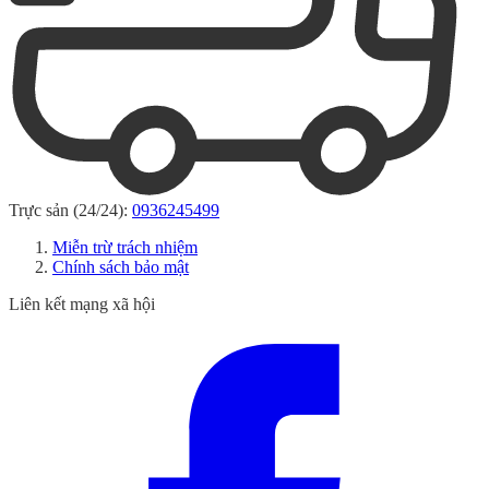
Trực sản (24/24):
0936245499
Miễn trừ trách nhiệm
Chính sách bảo mật
Liên kết mạng xã hội