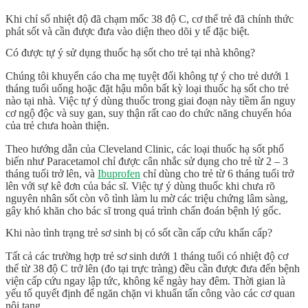
Khi chỉ số nhiệt độ đã chạm mốc 38 độ C, cơ thể trẻ đã chính thức
phát sốt và cần được đưa vào diện theo dõi y tế đặc biệt.
Có được tự ý sử dụng thuốc hạ sốt cho trẻ tại nhà không?
Chúng tôi khuyến cáo cha mẹ tuyệt đối không tự ý cho trẻ dưới 1
tháng tuổi uống hoặc đặt hậu môn bất kỳ loại
thuốc hạ sốt cho trẻ
nào tại nhà. Việc tự ý dùng thuốc trong giai đoạn này tiềm ẩn nguy
cơ ngộ độc và suy gan, suy thận rất cao do chức năng chuyển hóa
của trẻ chưa hoàn thiện.
Theo hướng dẫn của Cleveland Clinic, các loại thuốc hạ sốt phổ
biến như Paracetamol chỉ được cân nhắc sử dụng cho trẻ từ 2 – 3
tháng tuổi trở lên, và
Ibuprofen
chỉ dùng cho trẻ từ 6 tháng tuổi trở
lên với sự kê đơn của bác sĩ. Việc tự ý dùng thuốc khi chưa rõ
nguyên nhân sốt còn vô tình làm lu mờ các triệu chứng lâm sàng,
gây khó khăn cho bác sĩ trong quá trình chẩn đoán bệnh lý gốc.
Khi nào tình trạng trẻ sơ sinh bị có sốt cần cấp cứu khẩn cấp?
Tất cả các trường hợp trẻ sơ sinh dưới 1 tháng tuổi có nhiệt độ cơ
thể từ 38 độ C trở lên (đo tại trực tràng) đều cần được đưa đến bệnh
viện cấp cứu ngay lập tức, không kể ngày hay đêm. Thời gian là
yếu tố quyết định để ngăn chặn vi khuẩn tấn công vào các cơ quan
nội tạng.