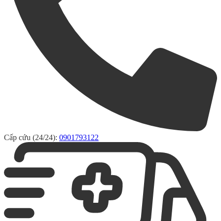
Cấp cứu (24/24):
0901793122