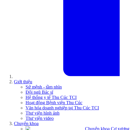
Giới thiệu
Sứ mệnh - tầm nhìn
Đội ngũ Bác sĩ
Hệ thống y tế Thu Cúc TCI
Hoạt động Bệnh viện Thu Cúc
Văn hóa doanh nghiệp tại Thu Cúc TCI
Thư viện hình ảnh
Thư viện video
Chuyên khoa
Chuyên khoa Cơ xương