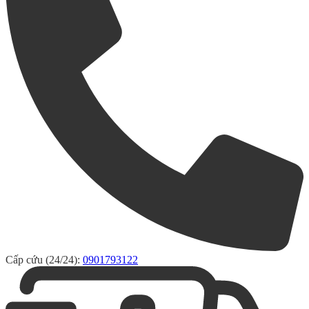
Cấp cứu (24/24):
0901793122