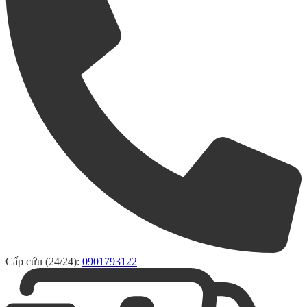
Cấp cứu (24/24):
0901793122