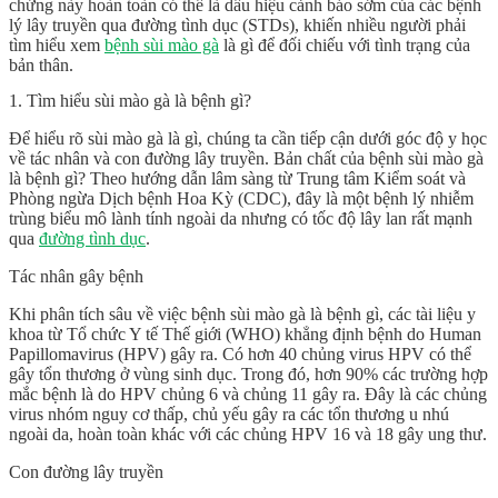
chứng này hoàn toàn có thể là dấu hiệu cảnh báo sớm của các bệnh
lý lây truyền qua đường tình dục (STDs), khiến nhiều người phải
tìm hiểu xem
bệnh sùi mào gà
là gì
để đối chiếu với tình trạng của
bản thân.
1. Tìm hiểu sùi mào gà là bệnh gì?
Để hiểu rõ
sùi mào gà là gì
, chúng ta cần tiếp cận dưới góc độ y học
về tác nhân và con đường lây truyền. Bản chất của
bệnh sùi mào gà
là bệnh gì
? Theo hướng dẫn lâm sàng từ
Trung tâm Kiểm soát và
Phòng ngừa Dịch bệnh Hoa Kỳ (CDC)
, đây là một bệnh lý nhiễm
trùng biểu mô lành tính ngoài da nhưng có tốc độ lây lan rất mạnh
qua
đường tình dục
.
Tác nhân gây bệnh
Khi phân tích sâu về việc
bệnh sùi mào gà là bệnh gì
, các tài liệu y
khoa từ
Tổ chức Y tế Thế giới (WHO)
khẳng định bệnh do
Human
Papillomavirus (HPV)
gây ra. Có hơn 40 chủng virus HPV có thể
gây tổn thương ở vùng sinh dục. Trong đó, hơn 90% các trường hợp
mắc bệnh là do
HPV chủng 6 và chủng 11
gây ra. Đây là các chủng
virus nhóm nguy cơ thấp, chủ yếu gây ra các tổn thương u nhú
ngoài da, hoàn toàn khác với các chủng HPV 16 và 18 gây ung thư.
Con đường lây truyền