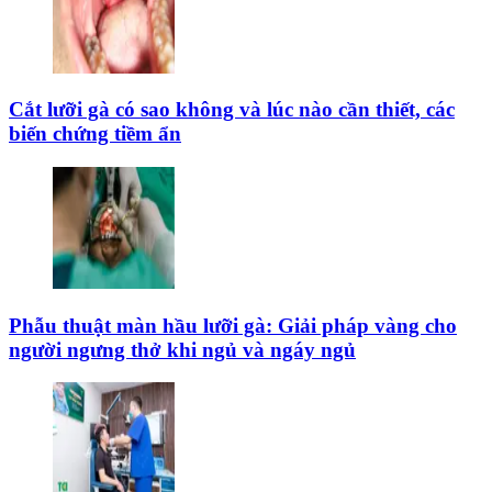
Cắt lưỡi gà có sao không và lúc nào cần thiết, các
biến chứng tiềm ẩn
Phẫu thuật màn hầu lưỡi gà: Giải pháp vàng cho
người ngưng thở khi ngủ và ngáy ngủ