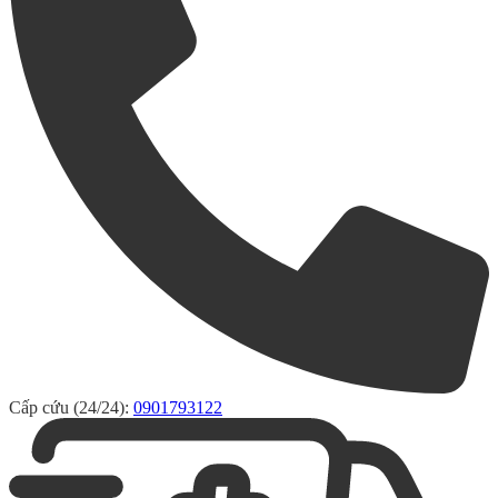
Cấp cứu (24/24):
0901793122