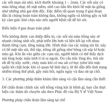
các
nốt mụn sùi nhỏ, kích thước khoảng 1 – 2mm
. Các nốt này có
màu hồng nhạt, bề mặt mềm, nhô cao hẳn lên khỏi bề mặt da giống
như những nhú gai đơn độc. Đặc điểm rất quan trọng ở giai đoạn
đầu là chúng
hoàn toàn không đau, không ngứa
và không gây ra bất
kỳ cảm giác khó chịu nào nên người bệnh rất dễ bỏ sót.
Biểu hiện ở giai đoạn toàn phát
Nếu không được can thiệp điều trị, các nốt sùi màu hồng này sẽ
nhanh chóng sinh sôi, phát triển lớn hơn và liên kết lại với nhau
thành từng cụm, từng mảng lớn. Hình thái của các mảng sùi lúc này
có bề mặt sần sùi, thô ráp, trông rất
giống như bông cải súp lơ hoặc
mào gà
. Khi ấn vào giữa các cụm sùi, người bệnh có thể thấy dịch
mủ lỏng hoặc máu tươi rỉ rả ra ngoài. Do cấu trúc lỏng lẻo, búi sùi
rất dễ bị trầy xước, chảy máu khi có ma sát cơ học (như khi mặc
quần lót chật hoặc khi có quan hệ tình dục), từ đó dẫn đến tình trạng
nhiễm trùng thứ phát, gây mùi hôi, ngứa ngáy và đau rát tại chỗ.
3. Các phương pháp thăm khám lâm sàng và cận lâm sàng cần thiết
Để chẩn đoán chính xác nốt hồng vùng kín là bệnh gì, bạn cần thực
hiện các thăm dò chuyên sâu theo
Phác đồ của Bộ Y tế Việt Nam
:
Phương pháp chẩn đoán lâm sàng tại chỗ