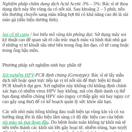
Nghiệm pháp chấm dung dịch Acid Acetic 3% – 5%:
Bác sĩ sẽ thoa
dung dịch này lên vùng da có nốt sùi. Sau khoảng 2 – 5 phút, nếu
tổn thương chuyển sang màu trắng bợt thì có khả năng cao đó là sùi
mào gà (dấu hiệu dương tính).
Soi cổ tử cung
/ Soi biểu mô vùng kín phóng đại:
Sử dụng máy soi
kỹ thuật cao để quan sát rõ cấu trúc mạch máu và hình thái nhú gai
ở những vị trí khuất sâu như bên trong ống âm đạo, cổ tử cung hoặc
trong ống hậu môn.
Phương pháp xét nghiệm sinh học phân tử
Xét nghiệm HPV
-PCR định chủng (Genotype):
Bác sĩ sẽ lấy mẫu
dịch tiết hoặc quẹt trực tiếp tại vị trí nốt sùi để thực hiện kĩ thuật
PCR khuếch đại gen. Xét nghiệm này không chỉ khẳng định chính
xác bạn có nhiễm virus HPV hay không, mà còn định danh cụ thể
bạn đang nhiễm chủng HPV nào (nguy cơ thấp gây sùi hay nguy cơ
cao gây ung thư) để có kế hoạch quản lý sức khỏe dài hạn.
Các nốt nhỏ màu hồng không đau xuất hiện tại vùng kín và có xu
hướng tăng lên là dấu hiệu lâm sàng có độ đặc hiệu cao của bệnh
sùi mào gà giai đoạn đầu
. Do bệnh hoàn toàn không tự khỏi mà sẽ
tiến triển thành các khối sùi lớn gây hoại tử, nhiễm trùng, bạn tuyệt