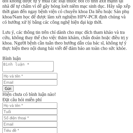
đối không được tự ý mua các loại thuốc bôi có tính axit mạnh tại
nhà để tự chấm vì dễ gây bỏng loét niêm mạc sinh dục. Hãy sắp xếp
thời gian đến ngay bệnh viện có chuyên khoa Da liễu hoặc Sản phụ
khoa/Nam học để được làm xét nghiệm HPV-PCR định chủng và
có hướng xử lý bằng các công nghệ hiện đại kịp thời.
Lưu ý, các thông tin trên chỉ dành cho mục đích tham khảo và tra
cứu, không thay thế cho việc thăm khám, chẩn đoán hoặc điều trị y
khoa. Người bệnh cần tuân theo hướng dẫn của bác sĩ, không tự ý
thực hiện theo nội dung bài viết để đảm bảo an toàn cho sức khỏe.
Bình luận
Gửi
Hiện chưa có bình luận nào!
Đặt câu hỏi miễn phí