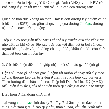
Theo số liệu từ
Dịch vụ Y tế Quốc gia Anh (NHS)
, virus HPV có
khả năng lây lan rất mạnh, chủ yếu qua các con đường sau:
Quan hệ tình dục không an toàn:
Đây là con đường lây nhiễm chính
(chiếm trên 95%), bao gồm cả quan hệ qua đường
âm đạo
, đường
hậu môn hoặc đường miệng.
Tiếp xúc cơ học gián tiếp:
Virus có thể lây truyền qua các vết xước
nhỏ trên da khi có sự tiếp xúc trực tiếp với dịch tiết từ búi sùi của
người bệnh, hoặc vô tình dùng chung đồ lót, khăn tắm khi còn chứa
dịch tiết tươi của nguồn lây.
2. Các biểu hiện điển hình giúp nhận biết sùi mào gà là bệnh gì
Bệnh sùi mào gà có thời gian ủ bệnh rất muộn và thay đổi tùy theo
cơ địa, thường kéo dài từ 2 đến 9 tháng sau khi tiếp xúc với virus.
Theo hướng dẫn chẩn đoán của
Hiệp hội Da liễu Hoa Kỳ (AAD)
,
biểu hiện lâm sàng của bệnh tiến triển qua các giai đoạn đặc trưng:
Biểu hiện ở giai đoạn khởi phát
Tại vùng
niêm mạc
sinh dục (với nữ giới là âm hộ, âm đạo, cổ tử
cung; với nam giới là bao quy đầu, thân dương vật, bìu) xuất hiện