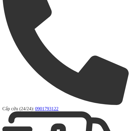
Cấp cứu (24/24):
0901793122