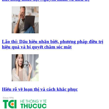
Lão thị: Dấu hiệu nhận biết, phương pháp điều trị
hiệu quả và bí quyết chăm sóc mắt
Hiểu rõ về loạn thị và cách khắc phục