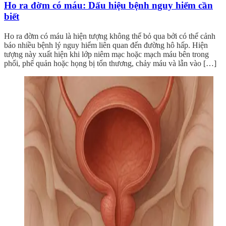
Ho ra đờm có máu: Dấu hiệu bệnh nguy hiểm cần
biết
Ho ra đờm có máu là hiện tượng không thể bỏ qua bởi có thể cảnh
báo nhiều bệnh lý nguy hiểm liên quan đến đường hô hấp. Hiện
tượng này xuất hiện khi lớp niêm mạc hoặc mạch máu bên trong
phổi, phế quản hoặc họng bị tổn thương, chảy máu và lẫn vào […]