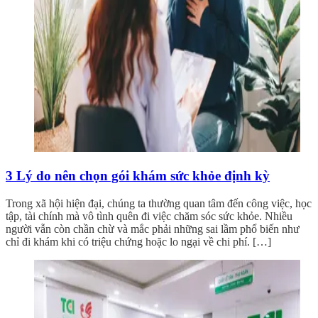
3 Lý do nên chọn gói khám sức khỏe định kỳ
Trong xã hội hiện đại, chúng ta thường quan tâm đến công việc, học
tập, tài chính mà vô tình quên đi việc chăm sóc sức khỏe. Nhiều
người vẫn còn chần chừ và mắc phải những sai lầm phổ biến như
chỉ đi khám khi có triệu chứng hoặc lo ngại về chi phí. […]