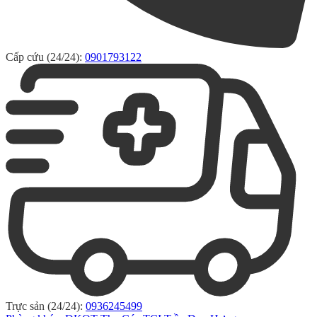
Cấp cứu (24/24):
0901793122
Trực sản (24/24):
0936245499