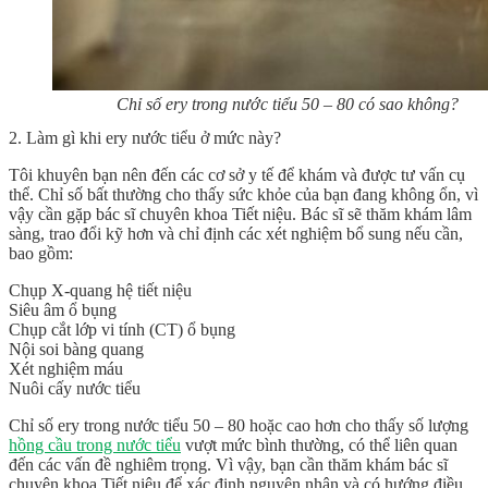
Chỉ số ery trong nước tiểu 50 – 80 có sao không?
2. Làm gì khi ery nước tiểu ở mức này?
Tôi khuyên bạn nên đến các cơ sở y tế để khám và được tư vấn cụ
thể. Chỉ số bất thường cho thấy sức khỏe của bạn đang không ổn, vì
vậy cần gặp bác sĩ chuyên khoa Tiết niệu. Bác sĩ sẽ thăm khám lâm
sàng, trao đổi kỹ hơn và chỉ định các xét nghiệm bổ sung nếu cần,
bao gồm:
Chụp X-quang hệ tiết niệu
Siêu âm ổ bụng
Chụp cắt lớp vi tính (CT) ổ bụng
Nội soi bàng quang
Xét nghiệm máu
Nuôi cấy nước tiểu
Chỉ số ery trong nước tiểu 50 – 80 hoặc cao hơn cho thấy số lượng
hồng cầu trong nước tiểu
vượt mức bình thường, có thể liên quan
đến các vấn đề nghiêm trọng. Vì vậy, bạn cần thăm khám bác sĩ
chuyên khoa Tiết niệu để xác định nguyên nhân và có hướng điều