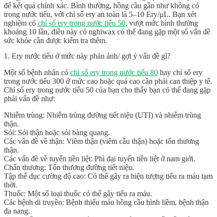
để kết quả chính xác. Bình thường, hồng cầu gần như không có
trong nước tiểu, với chỉ số ery an toàn là 5–10 Ery/µL. Bạn xét
nghiệm có
chỉ số ery trong nước tiểu 50
, vượt mức bình thường
khoảng 10 lần, điều này có nghiwax có thể đang gặp một số vấn đề
sức khỏe cần được kiểm tra thêm.
1. Ery nước tiểu ở mức này phản ánh/ gợi ý vấn đề gì?
Một số bệnh nhân có
chỉ số ery trong nước tiểu 80
hay
chỉ số ery
trong nước tiểu 300
ở mức cao hoặc quá cao cần phải can thiệp y tế.
Chỉ số ery trong nước tiểu 50
của bạn cho thấy bạn có thể đang gặp
phải vấn đề như:
Nhiễm trùng: Nhiễm trùng đường tiết niệu (UTI) và nhiễm trùng
thận.
Sỏi: Sỏi thận hoặc sỏi bàng quang.
Các vấn đề về thận: Viêm thận (viêm cầu thận) hoặc tổn thương
thận.
Các vấn đề về tuyến tiền liệt: Phì đại tuyến tiền liệt ở nam giới.
Chấn thương: Tổn thương đường tiết niệu.
Tập thể dục cường độ cao: Có thể gây ra hiện tượng tiểu ra máu tạm
thời.
Thuốc: Một số loại thuốc có thể gây tiểu ra máu.
Các bệnh di truyền: Bệnh thiếu máu hồng cầu hình liềm, bệnh thận
đa nang.