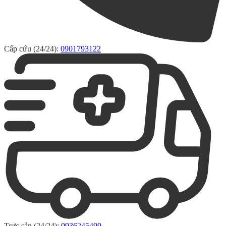
Cấp cứu (24/24):
0901793122
Trực sản (24/24):
0936245499