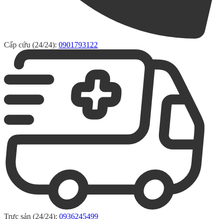
Cấp cứu (24/24):
0901793122
Trực sản (24/24):
0936245499