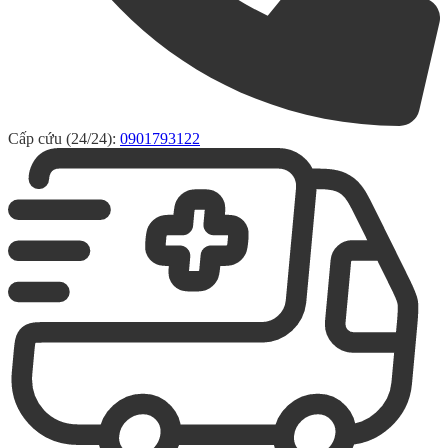
Cấp cứu (24/24):
0901793122