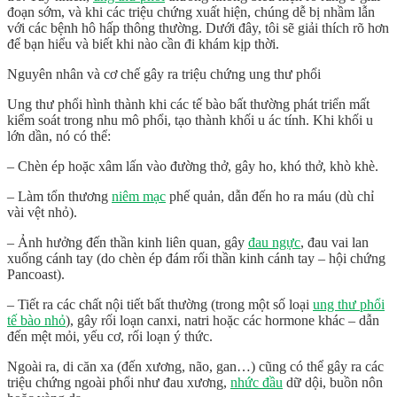
đoạn sớm
, và khi các triệu chứng xuất hiện, chúng dễ bị nhầm lẫn
với các bệnh hô hấp thông thường. Dưới đây, tôi sẽ giải thích rõ hơn
để bạn hiểu và biết khi nào cần đi khám kịp thời.
Nguyên nhân và cơ chế gây ra triệu chứng ung thư phổi
Ung thư phổi hình thành khi các tế bào bất thường phát triển mất
kiểm soát trong nhu mô phổi, tạo thành khối u ác tính. Khi khối u
lớn dần, nó có thể:
–
Chèn ép hoặc xâm lấn vào đường thở
, gây ho, khó thở, khò khè.
–
Làm tổn thương
niêm mạc
phế quản
, dẫn đến ho ra máu (dù chỉ
vài vệt nhỏ).
–
Ảnh hưởng đến thần kinh liên quan
, gây
đau ngực
, đau vai lan
xuống cánh tay (do chèn ép đám rối thần kinh cánh tay – hội chứng
Pancoast).
–
Tiết ra các chất nội tiết bất thường
(trong một số loại
ung thư phổi
tế bào nhỏ
), gây rối loạn canxi, natri hoặc các hormone khác – dẫn
đến mệt mỏi, yếu cơ, rối loạn ý thức.
Ngoài ra,
di căn xa
(đến xương, não, gan…) cũng có thể gây ra các
triệu chứng ngoài phổi như đau xương,
nhức đầu
dữ dội, buồn nôn