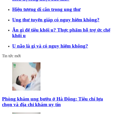
Hiện tượng di căn trong ung thư
Ung thư tuyến giáp có nguy hiểm không?
Ăn gì để tiêu khối u? Thực phẩm hỗ trợ ức chế
khối u
U não là gì và có nguy hiểm không?
Tin tức mới
Phòng khám ung bướu ở Hà Đông: Tiêu chí lựa
chọn và địa chỉ khám uy tín