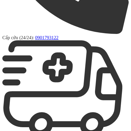
Cấp cứu (24/24):
0901793122