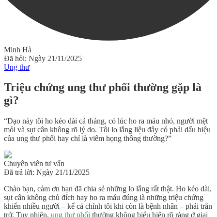
Minh Hà
Đã hỏi: Ngày 21/11/2025
Ung thư
Triệu chứng ung thư phổi thường gặp là
gì?
“Dạo này tôi ho kéo dài cả tháng, có lúc ho ra máu nhỏ, người mệt
mỏi và sụt cân không rõ lý do. Tôi lo lắng liệu đây có phải dấu hiệu
của ung thư phổi hay chỉ là viêm họng thông thường?”
Chuyên viên tư vấn
Đã trả lời: Ngày 21/11/2025
Chào bạn, cảm ơn bạn đã chia sẻ những lo lắng rất thật. Ho kéo dài,
sụt cân không chủ đích hay ho ra máu đúng là những triệu chứng
khiến nhiều người – kể cả chính tôi khi còn là bệnh nhân – phải trăn
trở. Tuy nhiên,
ung thư phổi
thường không biểu hiện rõ ràng ở giai