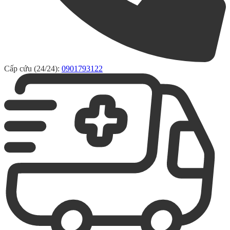
Cấp cứu (24/24):
0901793122