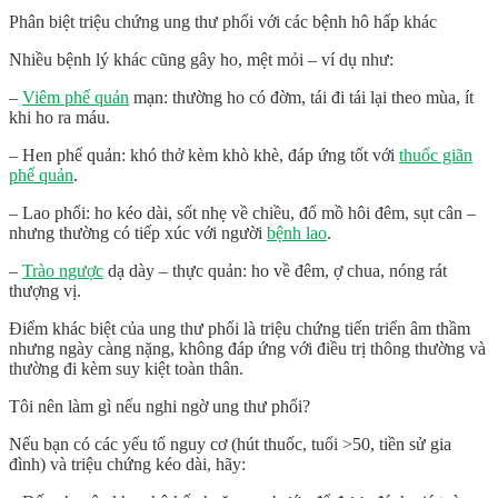
Phân biệt triệu chứng ung thư phổi với các bệnh hô hấp khác
Nhiều bệnh lý khác cũng gây ho, mệt mỏi – ví dụ như:
–
Viêm phế quản
mạn
: thường ho có đờm, tái đi tái lại theo mùa, ít
khi ho ra máu.
–
Hen phế quản
: khó thở kèm khò khè, đáp ứng tốt với
thuốc giãn
phế quản
.
–
Lao phổi
: ho kéo dài, sốt nhẹ về chiều, đổ mồ hôi đêm, sụt cân –
nhưng thường có tiếp xúc với người
bệnh lao
.
–
Trào ngược
dạ dày – thực quản
: ho về đêm, ợ chua, nóng rát
thượng vị.
Điểm khác biệt của ung thư phổi là
triệu chứng tiến triển âm thầm
nhưng ngày càng nặng
, không đáp ứng với điều trị thông thường và
thường đi kèm suy kiệt toàn thân.
Tôi nên làm gì nếu nghi ngờ ung thư phổi?
Nếu bạn có các yếu tố nguy cơ (hút thuốc, tuổi >50, tiền sử gia
đình) và triệu chứng kéo dài, hãy: