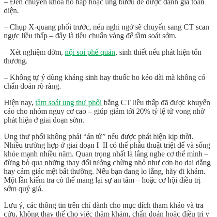
–
Đến chuyên khoa hô hấp hoặc ung bướu
để được đánh giá toàn
diện.
–
Chụp X-quang phổi trước
, nếu nghi ngờ sẽ chuyển sang
CT scan
ngực liều thấp
– đây là tiêu chuẩn vàng để tầm soát sớm.
–
Xét nghiệm đờm,
nội soi phế quản
, sinh thiết
nếu phát hiện tổn
thương.
–
Không tự ý dùng kháng sinh hay thuốc ho kéo dài
mà không có
chẩn đoán rõ ràng.
Hiện nay,
tầm soát ung thư phổi
bằng CT liều thấp
đã được khuyến
cáo cho nhóm nguy cơ cao – giúp giảm tới 20% tỷ lệ tử vong nhờ
phát hiện ở giai đoạn sớm.
Ung thư phổi không phải “án tử” nếu được phát hiện kịp thời.
Nhiều trường hợp ở giai đoạn I–II có thể phẫu thuật triệt để và sống
khỏe mạnh nhiều năm. Quan trọng nhất là
lắng nghe cơ thể mình
–
đừng bỏ qua những thay đổi tưởng chừng nhỏ như cơn ho dai dẳng
hay cảm giác mệt bất thường. Nếu bạn đang lo lắng, hãy đi khám.
Một lần kiểm tra có thể mang lại sự an tâm – hoặc cơ hội điều trị
sớm quý giá.
Lưu ý, các thông tin trên chỉ dành cho mục đích tham khảo và tra
cứu, không thay thế cho việc thăm khám, chẩn đoán hoặc điều trị y