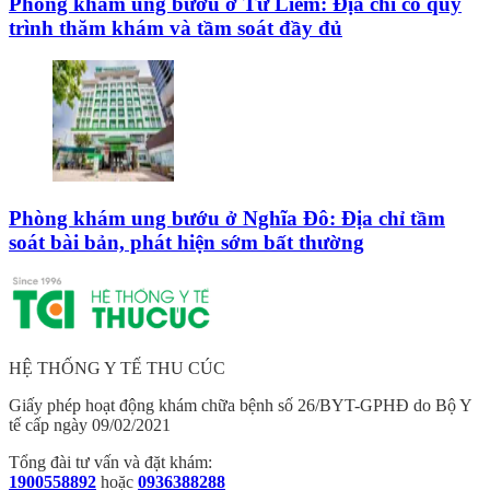
Phòng khám ung bướu ở Từ Liêm: Địa chỉ có quy
trình thăm khám và tầm soát đầy đủ
Phòng khám ung bướu ở Nghĩa Đô: Địa chỉ tầm
soát bài bản, phát hiện sớm bất thường
HỆ THỐNG Y TẾ THU CÚC
Giấy phép hoạt động khám chữa bệnh số 26/BYT-GPHĐ do Bộ Y
tế cấp ngày 09/02/2021
Tổng đài tư vấn và đặt khám:
1900558892
hoặc
0936388288