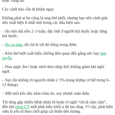
hoặc vàng da.
Các cảnh báo cần đi khám ngay
Không phải ai ho cũng bị ung thư phổi, nhưng bạn nên cảnh giác
nếu xuất hiện
ít nhất một trong các dấu hiệu sau
:
–
Ho kéo dài trên 2–3 tuần
, đặc biệt ở người hút thuốc hoặc từng
hút thuốc.
–
Ho ra máu
, dù chỉ là vệt đỏ hồng trong đờm.
–
Khó thở mới xuất hiện
, không liên quan đến gắng sức hay
hen
suyễn
.
–
Đau ngực âm ỉ hoặc nhói theo nhịp thở
, không giảm khi nghỉ
ngơi.
–
Sụt cân không rõ nguyên nhân
(>5% trọng lượng cơ thể trong 6–
12 tháng).
–
Mệt mỏi kéo dài
, kèm chán ăn, suy nhược toàn thân.
Tôi từng gặp nhiều bệnh nhân trì hoãn vì nghĩ “chỉ là cảm cúm”,
đến khi
chụp CT
mới phát hiện khối u đã lan rộng. Vì vậy,
phát hiện
sớm là yếu tố then chốt giúp cải thiện tiên lượng
.