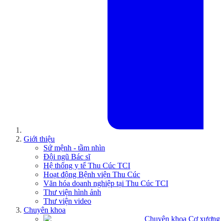
Giới thiệu
Sứ mệnh - tầm nhìn
Đội ngũ Bác sĩ
Hệ thống y tế Thu Cúc TCI
Hoạt động Bệnh viện Thu Cúc
Văn hóa doanh nghiệp tại Thu Cúc TCI
Thư viện hình ảnh
Thư viện video
Chuyên khoa
Chuyên khoa Cơ xương