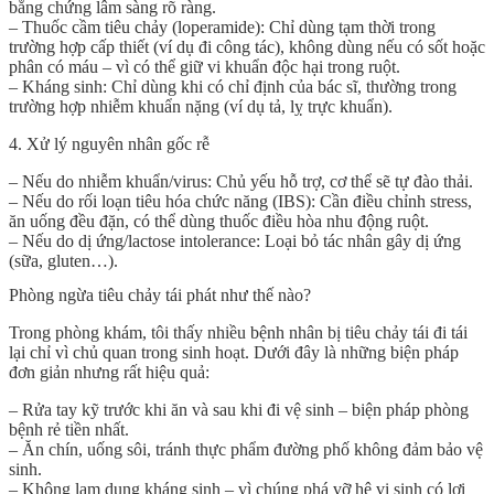
bằng chứng lâm sàng rõ ràng.
–
Thuốc cầm tiêu chảy (loperamide)
: Chỉ dùng tạm thời trong
trường hợp cấp thiết (ví dụ đi công tác),
không dùng
nếu có sốt hoặc
phân có máu – vì có thể giữ vi khuẩn độc hại trong ruột.
–
Kháng sinh
:
Chỉ dùng khi có chỉ định của bác sĩ
, thường trong
trường hợp nhiễm khuẩn nặng (ví dụ tả, lỵ trực khuẩn).
4.
Xử lý nguyên nhân gốc rễ
– Nếu do
nhiễm khuẩn/virus
: Chủ yếu hỗ trợ, cơ thể sẽ tự đào thải.
– Nếu do
rối loạn tiêu hóa chức năng (IBS)
: Cần điều chỉnh stress,
ăn uống đều đặn, có thể dùng thuốc điều hòa nhu động ruột.
– Nếu do
dị ứng/lactose intolerance
: Loại bỏ tác nhân gây dị ứng
(sữa, gluten…).
Phòng ngừa tiêu chảy tái phát như thế nào?
Trong phòng khám, tôi thấy nhiều bệnh nhân bị tiêu chảy tái đi tái
lại chỉ vì chủ quan trong sinh hoạt. Dưới đây là những biện pháp
đơn giản nhưng rất hiệu quả:
–
Rửa tay kỹ trước khi ăn và sau khi đi vệ sinh
– biện pháp phòng
bệnh rẻ tiền nhất.
–
Ăn chín, uống sôi
, tránh thực phẩm đường phố không đảm bảo vệ
sinh.
–
Không lạm dụng kháng sinh
– vì chúng phá vỡ hệ vi sinh có lợi