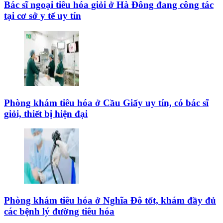
Bác sĩ ngoại tiêu hóa giỏi ở Hà Đông đang công tác
tại cơ sở y tế uy tín
Phòng khám tiêu hóa ở Cầu Giấy uy tín, có bác sĩ
giỏi, thiết bị hiện đại
Phòng khám tiêu hóa ở Nghĩa Đô tốt, khám đầy đủ
các bệnh lý đường tiêu hóa