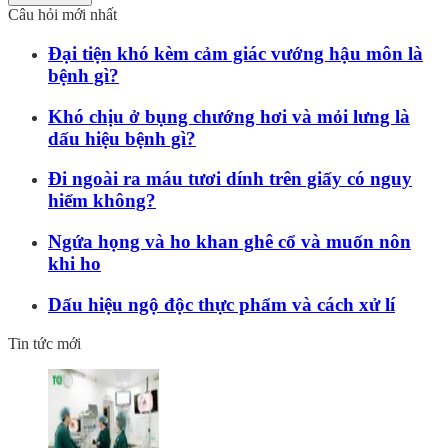
Câu hỏi mới nhất
Đại tiện khó kèm cảm giác vướng hậu môn là
bệnh gì?
Khó chịu ở bụng chướng hơi và mỏi lưng là
dấu hiệu bệnh gì?
Đi ngoài ra máu tươi dính trên giấy có nguy
hiểm không?
Ngứa họng và ho khan ghê cổ và muốn nôn
khi ho
Dấu hiệu ngộ độc thực phẩm và cách xử lí
Tin tức mới