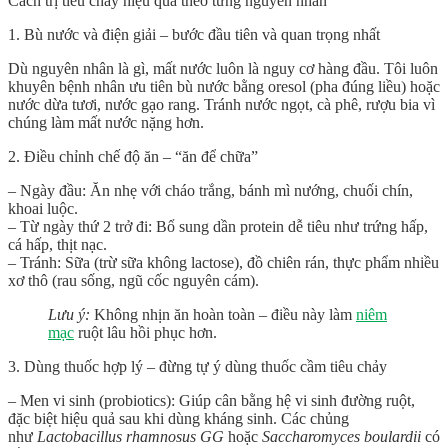
Cách trị tiêu chảy hiệu quả theo từng nguyên nhân
1.
Bù nước và điện giải – bước đầu tiên và quan trọng nhất
Dù nguyên nhân là gì, mất nước luôn là nguy cơ hàng đầu. Tôi luôn
khuyên bệnh nhân ưu tiên
bù nước bằng oresol
(pha đúng liều) hoặc
nước dừa tươi, nước gạo rang. Tránh nước ngọt, cà phê, rượu bia vì
chúng làm mất nước nặng hơn.
2.
Điều chỉnh chế độ ăn – “ăn để chữa”
–
Ngày đầu
: Ăn nhẹ với cháo trắng, bánh mì nướng, chuối chín,
khoai luộc.
–
Từ ngày thứ 2 trở đi
: Bổ sung dần protein dễ tiêu như trứng hấp,
cá hấp, thịt nạc.
–
Tránh
: Sữa (trừ sữa không lactose), đồ chiên rán, thực phẩm nhiều
xơ thô (rau sống, ngũ cốc nguyên cám).
Lưu ý:
Không nhịn ăn hoàn toàn – điều này làm
niêm
mạc
ruột lâu hồi phục hơn.
3.
Dùng thuốc hợp lý – đừng tự ý dùng thuốc cầm tiêu chảy
–
Men vi sinh (probiotics)
: Giúp cân bằng hệ vi sinh đường ruột,
đặc biệt hiệu quả sau khi dùng kháng sinh. Các chủng
như
Lactobacillus rhamnosus GG
hoặc
Saccharomyces boulardii
có