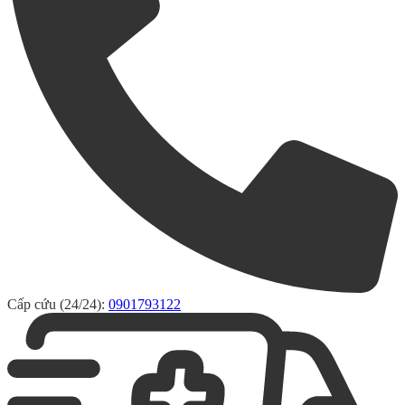
Cấp cứu (24/24):
0901793122