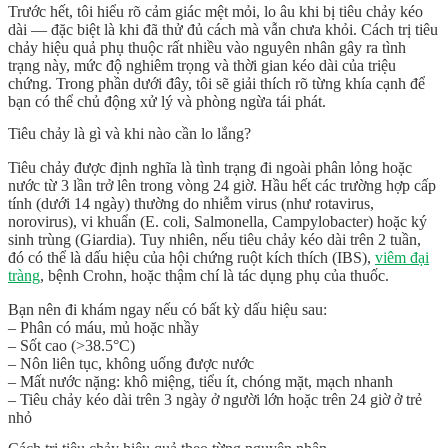
Trước hết, tôi hiểu rõ cảm giác mệt mỏi, lo âu khi bị tiêu chảy kéo
dài — đặc biệt là khi đã thử đủ cách mà vẫn chưa khỏi.
Cách trị tiêu
chảy
hiệu quả phụ thuộc rất nhiều vào nguyên nhân gây ra tình
trạng này, mức độ nghiêm trọng và thời gian kéo dài của triệu
chứng. Trong phần dưới đây, tôi sẽ giải thích rõ từng khía cạnh để
bạn có thể chủ động xử lý và phòng ngừa tái phát.
Tiêu chảy là gì và khi nào cần lo lắng?
Tiêu chảy được định nghĩa là tình trạng đi ngoài phân lỏng hoặc
nước từ 3 lần trở lên trong vòng 24 giờ. Hầu hết các trường hợp cấp
tính (dưới 14 ngày) thường do nhiễm virus (như rotavirus,
norovirus), vi khuẩn (E. coli, Salmonella, Campylobacter) hoặc ký
sinh trùng (Giardia). Tuy nhiên, nếu tiêu chảy kéo dài trên 2 tuần,
đó có thể là dấu hiệu của hội chứng ruột kích thích (IBS),
viêm đại
tràng
, bệnh Crohn, hoặc thậm chí là tác dụng phụ của thuốc.
Bạn nên đi khám ngay nếu có bất kỳ dấu hiệu sau:
– Phân có máu, mủ hoặc nhầy
– Sốt cao (>38.5°C)
– Nôn liên tục, không uống được nước
– Mất nước nặng: khô miệng, tiểu ít, chóng mặt, mạch nhanh
– Tiêu chảy kéo dài trên 3 ngày ở người lớn hoặc trên 24 giờ ở trẻ
nhỏ