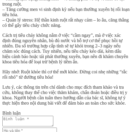
trong ruột.
–
Tăng cường men vi sinh định kỳ
nếu bạn thường xuyên bị rối loạn
tiêu hóa.
–
Quản lý stress
: Hệ thần kinh ruột rất nhạy cảm – lo âu, căng thẳng
có thể gây tiêu chảy chức năng.
Cách trị tiêu chảy
không nằm ở việc “cầm ngay”, mà ở việc
xác
định đúng nguyên nhân, bù đủ nước và hỗ trợ cơ thể phục hồi tự
nhiên
. Đa số trường hợp cấp tính sẽ tự khỏi trong 2–3 ngày nếu
chăm sóc đúng cách. Tuy nhiên, nếu tiêu chảy kéo dài, kèm dấu
hiệu cảnh báo hoặc tái phát thường xuyên, bạn nên đi khám chuyên
khoa tiêu hóa để loại trừ bệnh lý tiềm ẩn.
Hãy nhớ: Ruột khỏe thì cơ thể mới khỏe. Đừng coi nhẹ những “rắc
rối nhỏ” từ đường tiêu hóa!
Lưu ý, các thông tin trên chỉ dành cho mục đích tham khảo và tra
cứu, không thay thế cho việc thăm khám, chẩn đoán hoặc điều trị y
khoa. Người bệnh cần tuân theo hướng dẫn của bác sĩ, không tự ý
thực hiện theo nội dung bài viết để đảm bảo an toàn cho sức khỏe.
Bình luận