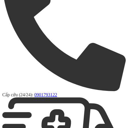
Cấp cứu (24/24):
0901793122