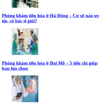
Phòng khám tiêu hóa ở Hà Đông – Cơ sở nào uy
tín, có bác sĩ giỏi?
Phòng khám tiêu hóa ở Đại Mỗ – 5 tiêu chí giúp
bạn lựa chọn