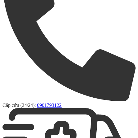
Cấp cứu (24/24):
0901793122