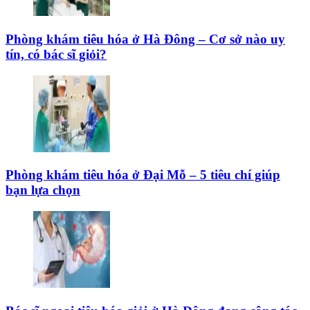
Phòng khám tiêu hóa ở Hà Đông – Cơ sở nào uy
tín, có bác sĩ giỏi?
Phòng khám tiêu hóa ở Đại Mỗ – 5 tiêu chí giúp
bạn lựa chọn