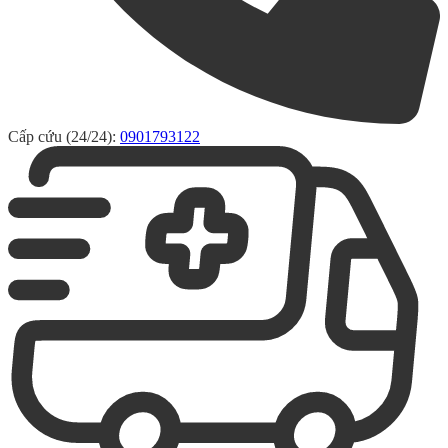
Cấp cứu (24/24):
0901793122