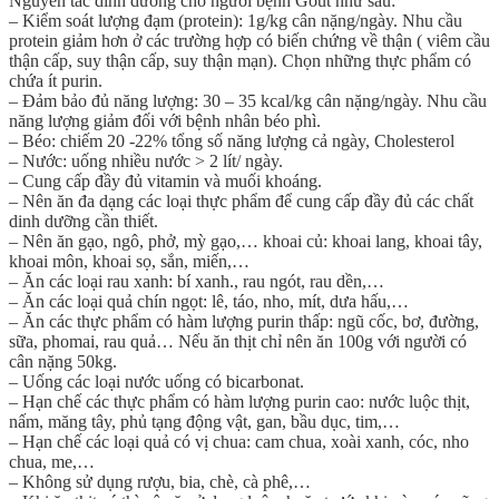
Nguyên tắc dinh dưỡng cho người bệnh Gout như sau:
– Kiểm soát lượng đạm (protein): 1g/kg cân nặng/ngày. Nhu cầu
protein giảm hơn ở các trường hợp có biến chứng về thận ( viêm cầu
thận cấp, suy thận cấp, suy thận mạn). Chọn những thực phẩm có
chứa ít purin.
– Đảm bảo đủ năng lượng: 30 – 35 kcal/kg cân nặng/ngày. Nhu cầu
năng lượng giảm đối với bệnh nhân béo phì.
– Béo: chiếm 20 -22% tổng số năng lượng cả ngày, Cholesterol
– Nước: uống nhiều nước > 2 lít/ ngày.
– Cung cấp đầy đủ vitamin và muối khoáng.
– Nên ăn đa dạng các loại thực phẩm để cung cấp đầy đủ các chất
dinh dưỡng cần thiết.
– Nên ăn gạo, ngô, phở, mỳ gạo,… khoai củ: khoai lang, khoai tây,
khoai môn, khoai sọ, sắn, miến,…
– Ăn các loại rau xanh: bí xanh., rau ngót, rau dền,…
– Ăn các loại quả chín ngọt: lê, táo, nho, mít, dưa hấu,…
– Ăn các thực phẩm có hàm lượng purin thấp: ngũ cốc, bơ, đường,
sữa, phomai, rau quả… Nếu ăn thịt chỉ nên ăn 100g với người có
cân nặng 50kg.
– Uống các loại nước uống có bicarbonat.
– Hạn chế các thực phẩm có hàm lượng purin cao: nước luộc thịt,
nấm, măng tây, phủ tạng động vật, gan, bầu dục, tim,…
– Hạn chế các loại quả có vị chua: cam chua, xoài xanh, cóc, nho
chua, me,…
– Không sử dụng rượu, bia, chè, cà phê,…