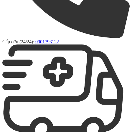
Cấp cứu (24/24):
0901793122