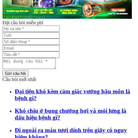
Đặt câu hỏi miễn phí
Gửi câu hỏi
Câu hỏi mới nhất
Đại tiện khó kèm cảm giác vướng hậu môn là
bệnh gì?
Khó chịu ở bụng chướng hơi và mỏi lưng là
dấu hiệu bệnh gì?
Đi ngoài ra máu tươi dính trên giấy có nguy
hiểm không?