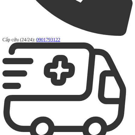
Cấp cứu (24/24):
0901793122