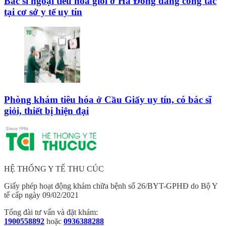
Bác sĩ ngoại tiêu hóa giỏi ở Hà Đông đang công tác
tại cơ sở y tế uy tín
Phòng khám tiêu hóa ở Cầu Giấy uy tín, có bác sĩ
giỏi, thiết bị hiện đại
HỆ THỐNG Y TẾ THU CÚC
Giấy phép hoạt động khám chữa bệnh số 26/BYT-GPHĐ do Bộ Y
tế cấp ngày 09/02/2021
Tổng đài tư vấn và đặt khám:
1900558892
hoặc
0936388288