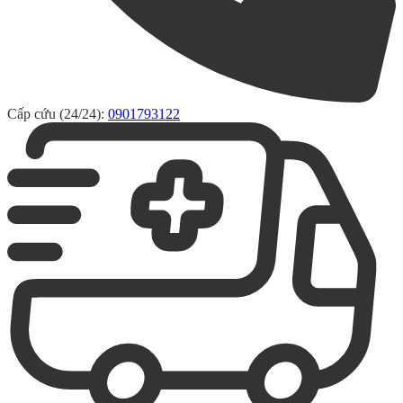
Cấp cứu (24/24):
0901793122