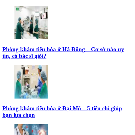
Phòng khám tiêu hóa ở Hà Đông – Cơ sở nào uy
tín, có bác sĩ giỏi?
Phòng khám tiêu hóa ở Đại Mỗ – 5 tiêu chí giúp
bạn lựa chọn