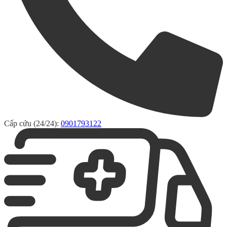
Cấp cứu (24/24):
0901793122