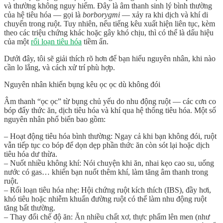
và thường không nguy hiểm. Đây là âm thanh sinh lý bình thường
của hệ tiêu hóa — gọi là
borborygmi
— xảy ra khi dịch và khí di
chuyển trong ruột. Tuy nhiên, nếu tiếng kêu xuất hiện liên tục, kèm
theo các triệu chứng khác hoặc gây khó chịu, thì có thể là dấu hiệu
của một
rối loạn tiêu hóa
tiềm ẩn.
Dưới đây, tôi sẽ giải thích rõ hơn để bạn hiểu nguyên nhân, khi nào
cần lo lắng, và cách xử trí phù hợp.
Nguyên nhân khiến bụng kêu ọc ọc dù không đói
Âm thanh “ọc ọc” từ bụng chủ yếu do nhu động ruột — các cơn co
bóp đẩy thức ăn, dịch tiêu hóa và khí qua hệ thống tiêu hóa. Một số
nguyên nhân phổ biến bao gồm:
–
Hoạt động tiêu hóa bình thường
: Ngay cả khi bạn không đói, ruột
vẫn tiếp tục co bóp để dọn dẹp phần thức ăn còn sót lại hoặc dịch
tiêu hóa dư thừa.
–
Nuốt nhiều không khí
: Nói chuyện khi ăn, nhai kẹo cao su, uống
nước có gas… khiến bạn nuốt thêm khí, làm tăng âm thanh trong
ruột.
–
Rối loạn tiêu hóa nhẹ
: Hội chứng ruột kích thích (IBS), đầy hơi,
khó tiêu hoặc nhiễm khuẩn đường ruột có thể làm nhu động ruột
tăng bất thường.
–
Thay đổi chế độ ăn
: Ăn nhiều chất xơ, thực phẩm lên men (như