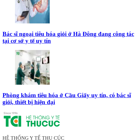
Bác sĩ ngoại tiêu hóa giỏi ở Hà Đông đang công tác
tại cơ sở y tế uy tín
Phòng khám tiêu hóa ở Cầu Giấy uy tín, có bác sĩ
giỏi, thiết bị hiện đại
HỆ THỐNG Y TẾ THU CÚC