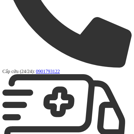
Cấp cứu (24/24):
0901793122