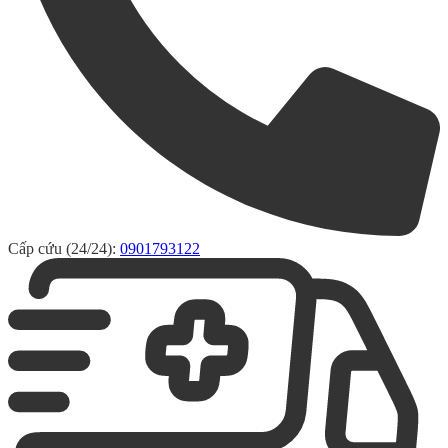
Cấp cứu (24/24):
0901793122