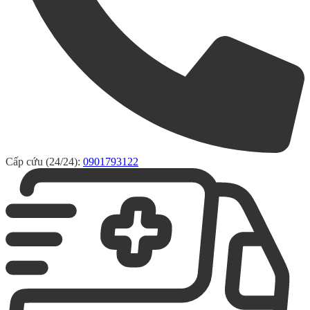
Cấp cứu (24/24):
0901793122