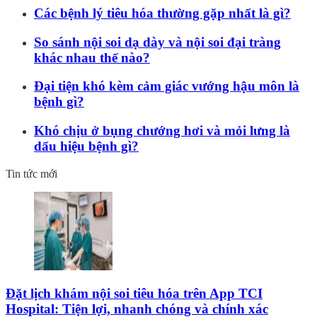
Các bệnh lý tiêu hóa thường gặp nhất là gì?
So sánh nội soi dạ dày và nội soi đại tràng
khác nhau thế nào?
Đại tiện khó kèm cảm giác vướng hậu môn là
bệnh gì?
Khó chịu ở bụng chướng hơi và mỏi lưng là
dấu hiệu bệnh gì?
Tin tức mới
Đặt lịch khám nội soi tiêu hóa trên App TCI
Hospital: Tiện lợi, nhanh chóng và chính xác