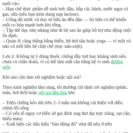
nuốt vào.
–
Hạn chế thực phẩm dễ sinh hơi
: đậu, bắp cải, hành, nước ngọt có
gas, sữa (nếu bạn kém dung nạp lactose).
–
Uống đủ nước
và duy trì bữa ăn đều đặn — bỏ bữa có thể khiến
ruột co bóp mạnh hơn khi rỗng.
–
Tập thể dục nhẹ nhàng
như đi bộ sau ăn giúp hỗ trợ nhu động ruột
ổn định.
–
Quản lý căng thẳng
bằng thiền, hít thở sâu hoặc yoga — vì ruột và
não có mối liên hệ chặt chẽ (trục não-ruột).
Lưu ý:
Không tự ý dùng thuốc chống đầy hơi hay kháng sinh
nếu
chưa có chẩn đoán, vì có thể làm mất cân bằng hệ vi sinh
đường
ruột
.
Khi nào cần làm xét nghiệm hoặc nội soi?
Theo kinh nghiệm lâm sàng, tôi thường chỉ định xét nghiệm (phân,
máu, hơi thở) hoặc
nội soi tiêu hóa
khi:
– Triệu chứng kéo dài trên 2–3 tuần mà không cải thiện với điều
chỉnh lối sống
– Có yếu tố nguy cơ (tiền sử gia đình ung thư đại trực tràng, sụt cân,
thiếu máu)
– Xuất hiện các dấu hiệu “báo động đỏ” như đã nêu ở trên