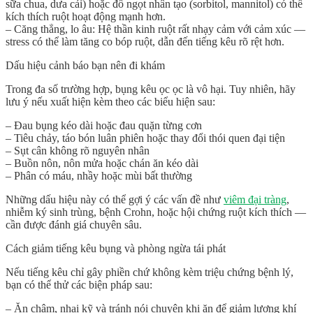
sữa chua, dưa cải) hoặc đồ ngọt nhân tạo (sorbitol, mannitol) có thể
kích thích ruột hoạt động mạnh hơn.
–
Căng thẳng, lo âu
: Hệ thần kinh ruột rất nhạy cảm với cảm xúc —
stress có thể làm tăng co bóp ruột, dẫn đến tiếng kêu rõ rệt hơn.
Dấu hiệu cảnh báo bạn nên đi khám
Trong đa số trường hợp, bụng kêu ọc ọc là vô hại. Tuy nhiên, hãy
lưu ý nếu xuất hiện kèm theo các biểu hiện sau:
– Đau bụng kéo dài hoặc đau quặn từng cơn
– Tiêu chảy, táo bón luân phiên hoặc thay đổi thói quen đại tiện
– Sụt cân không rõ nguyên nhân
– Buồn nôn, nôn mửa hoặc chán ăn kéo dài
– Phân có máu, nhầy hoặc mùi bất thường
Những dấu hiệu này có thể gợi ý các vấn đề như
viêm đại tràng
,
nhiễm ký sinh trùng, bệnh Crohn, hoặc hội chứng ruột kích thích —
cần được đánh giá chuyên sâu.
Cách giảm tiếng kêu bụng và phòng ngừa tái phát
Nếu tiếng kêu chỉ gây phiền chứ không kèm triệu chứng bệnh lý,
bạn có thể thử các biện pháp sau:
–
Ăn chậm, nhai kỹ
và tránh nói chuyện khi ăn để giảm lượng khí