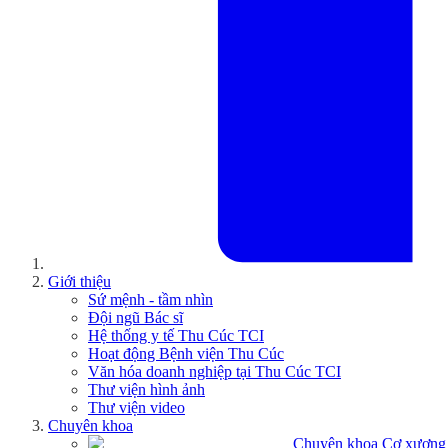
Giới thiệu
Sứ mệnh - tầm nhìn
Đội ngũ Bác sĩ
Hệ thống y tế Thu Cúc TCI
Hoạt động Bệnh viện Thu Cúc
Văn hóa doanh nghiệp tại Thu Cúc TCI
Thư viện hình ảnh
Thư viện video
Chuyên khoa
Chuyên khoa Cơ xương