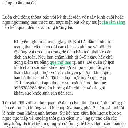
thẳng lo âu quá độ.
Luôn chủ động thông báo với kỹ thuật viên về ngày kinh cuối hoặc
nghi ngờ mang thai trước khi thực hiện bất kỳ kỹ thuật
cận lâm sàng
nào liên quan đến tia X trong tương lai.
Khuyến nghị từ chuyên gia y tế:
Khi bắt đầu hành trình
mang thai, việc theo dõi các chỉ số sinh học và nội tiết
tố đóng vai trò quan trọng để đảm bảo một thai kỳ cán
đích an toàn. Nếu bạn chậm kinh từ 3–5 ngày, hãy chủ
động kiểm tra bằng
que thử thai
tại nhà. Để quản lý lịch
trình chăm sóc sức khỏe tiện lợi và lựa chọn thời gian
thăm khám phù hợp với các chuyên gia Sản khoa giỏi,
bạn có thể cân nhắc đặt lịch hẹn trực tuyến qua
App
TCI Hospital tại app.thucuc.vn
hoặc kết nối hotline
0936388288 để nhận hướng dẫn chi tiết về các gói
khám sức khỏe sinh sản
tiền sản.
Tóm lại, đối với câu hỏi
quan hệ để thả bầu thì liệu có ảnh hưởng gì
nếu có thụ thai không
sau khi chụp X-quang phổi 2 tuần, câu trả lời
là hoàn toàn không ảnh hưởng. Sự kết hợp giữa liều lượng bức xạ
ngực cực thấp và khoảng thời gian cách ly 14 ngày cho đến lúc
rụng trứng đã triệt tiêu mọi nguy cơ tổn hại tế bào. Bạn hoàn toàn có