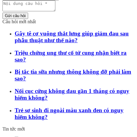
Gửi câu hỏi
Câu hỏi mới nhất
Gây tê cơ vuông thắt lưng giúp giảm đau sau
phẫu thuật như thế nào?
Triệu chứng ung thư cổ tử cung nhận biết ra
sao?
Bị tắc tia sữa nhưng thông không đỡ phải làm
sao?
Nổi cục cứng không đau gần 1 tháng có nguy
hiểm không?
Trẻ sơ sinh đi ngoài màu xanh đen có nguy
hiểm không?
Tin tức mới