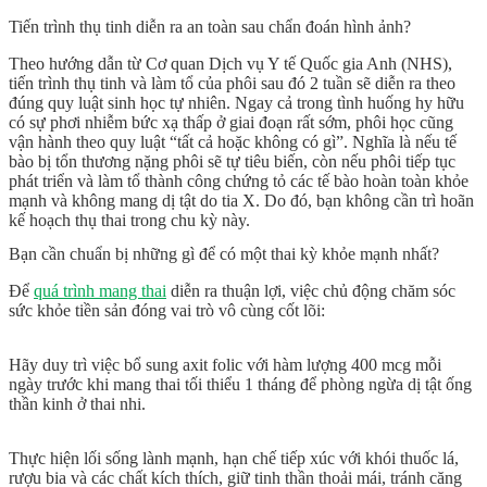
Tiến trình thụ tinh diễn ra an toàn sau chẩn đoán hình ảnh?
Theo hướng dẫn từ Cơ quan Dịch vụ Y tế Quốc gia Anh (
NHS
),
tiến trình thụ tinh và làm tổ của phôi sau đó 2 tuần sẽ diễn ra theo
đúng quy luật sinh học tự nhiên. Ngay cả trong tình huống hy hữu
có sự phơi nhiễm bức xạ thấp ở giai đoạn rất sớm, phôi học cũng
vận hành theo quy luật “tất cả hoặc không có gì”. Nghĩa là nếu tế
bào bị tổn thương nặng phôi sẽ tự tiêu biến, còn nếu phôi tiếp tục
phát triển và làm tổ thành công chứng tỏ các tế bào hoàn toàn khỏe
mạnh và không mang dị tật do tia X. Do đó, bạn không cần trì hoãn
kế hoạch thụ thai
trong chu kỳ này.
Bạn cần chuẩn bị những gì để có một thai kỳ khỏe mạnh nhất?
Để
quá trình mang thai
diễn ra thuận lợi, việc chủ động chăm sóc
sức khỏe tiền sản đóng vai trò vô cùng cốt lõi:
Hãy duy trì việc bổ sung axit folic với hàm lượng 400 mcg mỗi
ngày trước khi mang thai tối thiểu 1 tháng để phòng ngừa dị tật ống
thần kinh ở thai nhi.
Thực hiện lối sống lành mạnh, hạn chế tiếp xúc với khói thuốc lá,
rượu bia và các chất kích thích, giữ tinh thần thoải mái, tránh căng