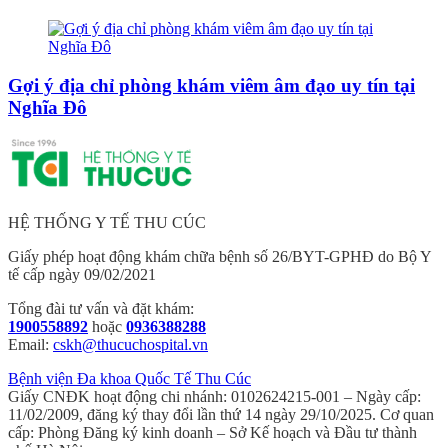
Gợi ý địa chỉ phòng khám viêm âm đạo uy tín tại
Nghĩa Đô
HỆ THỐNG Y TẾ THU CÚC
Giấy phép hoạt động khám chữa bệnh số 26/BYT-GPHĐ do Bộ Y
tế cấp ngày 09/02/2021
Tổng đài tư vấn và đặt khám:
1900558892
hoặc
0936388288
Email:
cskh@thucuchospital.vn
Bệnh viện Đa khoa Quốc Tế Thu Cúc
Giấy CNĐK hoạt động chi nhánh: 0102624215-001 – Ngày cấp:
11/02/2009, đăng ký thay đổi lần thứ 14 ngày 29/10/2025. Cơ quan
cấp: Phòng Đăng ký kinh doanh – Sở Kế hoạch và Đầu tư thành