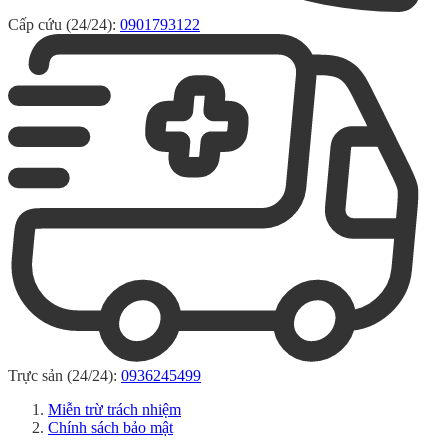
Cấp cứu (24/24):
0901793122
Trực sản (24/24):
0936245499
Miễn trừ trách nhiệm
Chính sách bảo mật