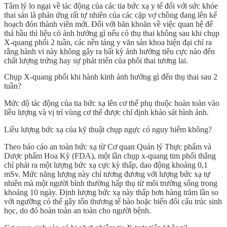
Tâm lý lo ngại về tác động của các tia bức xạ y tế đối với
sức khỏe
thai sản
là phản ứng rất tự nhiên của các cặp vợ chồng đang lên kế
hoạch đón thành viên mới. Đối với băn khoăn về việc
quan hệ để
thả bầu thì liệu có ảnh hưởng gì nếu có thụ thai không
sau khi chụp
X-quang phổi 2 tuần, các nền tảng y văn sản khoa hiện đại chỉ ra
rằng hành vi này không gây ra bất kỳ ảnh hưởng tiêu cực nào đến
chất lượng trứng hay sự phát triển của phôi thai tương lai.
Chụp X-quang phổi khi hành kinh ảnh hưởng gì đến thụ thai sau 2
tuần?
Mức độ tác động của tia bức xạ lên cơ thể phụ thuộc hoàn toàn vào
liều lượng và vị trí vùng cơ thể được chỉ định khảo sát hình ảnh.
Liều lượng bức xạ của kỹ thuật chụp ngực có nguy hiểm không?
Theo báo cáo an toàn bức xạ từ Cơ quan Quản lý Thực phẩm và
Dược phẩm Hoa Kỳ (
FDA
), một lần
chụp x-quang tim phổi thẳng
chỉ phát ra một lượng bức xạ cực kỳ thấp, dao động khoảng 0,1
mSv. Mức năng lượng này chỉ tương đương với lượng bức xạ tự
nhiên mà một người bình thường hấp thụ từ môi trường sống trong
khoảng 10 ngày. Định lượng bức xạ này thấp hơn hàng trăm lần so
với ngưỡng có thể gây tổn thương tế bào hoặc biến đổi cấu trúc sinh
học, do đó hoàn toàn an toàn cho người bệnh.