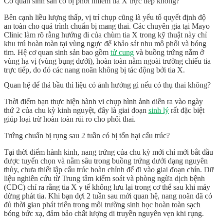
Cơ quan sinh sản có bị phơi nhiễm tia X trực tiếp không?
Bên cạnh liều lượng thấp, vị trí chụp cũng là yếu tố quyết định độ
an toàn cho quá trình
chuẩn bị mang thai
. Các chuyên gia tại
Mayo
Clinic
làm rõ rằng hướng đi của chùm tia X trong kỹ thuật này chỉ
khu trú hoàn toàn tại vùng ngực để khảo sát nhu mô phổi và bóng
tim. Hệ cơ quan sinh sản bao gồm
tử cung
và buồng trứng nằm ở
vùng hạ vị (vùng bụng dưới), hoàn toàn nằm ngoài trường chiếu tia
trực tiếp, do đó các nang noãn không bị tác động bởi tia X.
Quan hệ để thả bầu thì liệu có ảnh hưởng gì nếu có thụ thai không?
Thời điểm bạn thực hiện hành vi chụp hình ảnh diễn ra vào ngày
thứ 2 của chu kỳ kinh nguyệt, đây là giai đoạn
sinh lý
rất đặc biệt
giúp loại trừ hoàn toàn rủi ro cho phôi thai.
Trứng chuẩn bị rụng sau 2 tuần có bị tổn hại cấu trúc?
Tại thời điểm hành kinh, nang trứng của chu kỳ mới chỉ mới bắt đầu
được tuyển chọn và nằm sâu trong buồng trứng dưới dạng nguyên
thủy, chưa thiết lập cấu trúc hoàn chỉnh để đi vào giai đoạn chín. Dữ
liệu nghiên cứu từ Trung tâm kiểm soát và phòng ngừa dịch bệnh
(
CDC
) chỉ ra rằng tia X y tế không lưu lại trong cơ thể sau khi máy
dừng phát tia. Khi bạn đợi 2 tuần sau mới quan hệ, nang noãn đã có
đủ thời gian phát triển trong môi trường sinh học hoàn toàn sạch
bóng bức xạ, đảm bảo chất lượng di truyền nguyên vẹn khi rụng.