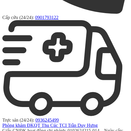
Cấp cứu (24/24):
0901793122
Trực sản (24/24):
0936245499
Phòng khám ĐKQT Thu Cúc TCI Trần Duy Hưng
Giấy CNĐK hoạt động chi nhánh: 0102624215-014 – Ngày cấp: