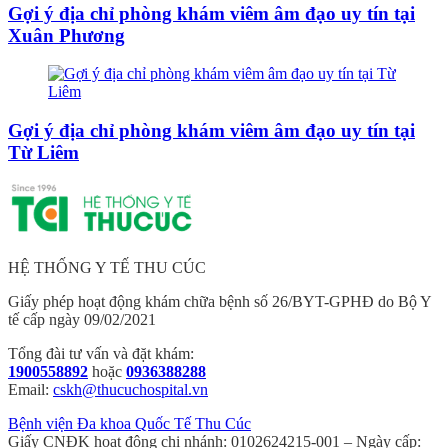
Gợi ý địa chỉ phòng khám viêm âm đạo uy tín tại
Xuân Phương
Gợi ý địa chỉ phòng khám viêm âm đạo uy tín tại
Từ Liêm
HỆ THỐNG Y TẾ THU CÚC
Giấy phép hoạt động khám chữa bệnh số 26/BYT-GPHĐ do Bộ Y
tế cấp ngày 09/02/2021
Tổng đài tư vấn và đặt khám:
1900558892
hoặc
0936388288
Email:
cskh@thucuchospital.vn
Bệnh viện Đa khoa Quốc Tế Thu Cúc
Giấy CNĐK hoạt động chi nhánh: 0102624215-001 – Ngày cấp: