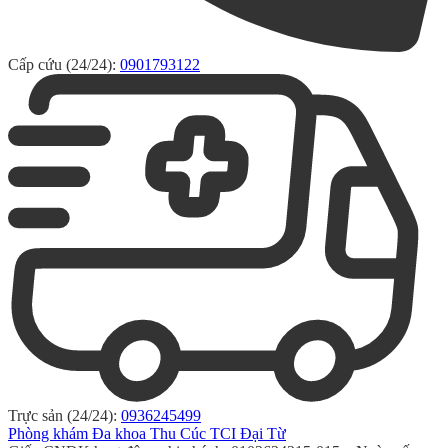
Cấp cứu (24/24):
0901793122
Trực sản (24/24):
0936245499
Phòng khám Đa khoa Thu Cúc TCI Đại Từ