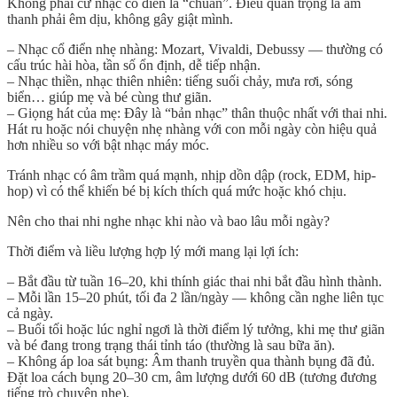
Không phải cứ nhạc cổ điển là “chuẩn”. Điều quan trọng là
âm
thanh phải êm dịu, không gây giật mình
.
–
Nhạc cổ điển nhẹ nhàng
: Mozart, Vivaldi, Debussy — thường có
cấu trúc hài hòa, tần số ổn định, dễ tiếp nhận.
–
Nhạc thiền, nhạc thiên nhiên
: tiếng suối chảy, mưa rơi, sóng
biển… giúp mẹ và bé cùng thư giãn.
–
Giọng hát của mẹ
: Đây là “bản nhạc” thân thuộc nhất với thai nhi.
Hát ru hoặc nói chuyện nhẹ nhàng với con mỗi ngày còn hiệu quả
hơn nhiều so với bật nhạc máy móc.
Tránh nhạc có âm trầm quá mạnh, nhịp dồn dập (rock, EDM, hip-
hop) vì có thể khiến bé bị kích thích quá mức hoặc khó chịu.
Nên cho thai nhi nghe nhạc khi nào và bao lâu mỗi ngày?
Thời điểm và liều lượng hợp lý mới mang lại lợi ích:
–
Bắt đầu từ tuần 16–20
, khi thính giác thai nhi bắt đầu hình thành.
–
Mỗi lần 15–20 phút
, tối đa 2 lần/ngày — không cần nghe liên tục
cả ngày.
–
Buổi tối hoặc lúc nghỉ ngơi
là thời điểm lý tưởng, khi mẹ thư giãn
và bé đang trong trạng thái tỉnh táo (thường là sau bữa ăn).
–
Không áp loa sát bụng
: Âm thanh truyền qua thành bụng đã đủ.
Đặt loa cách bụng 20–30 cm, âm lượng dưới 60 dB (tương đương
tiếng trò chuyện nhẹ).