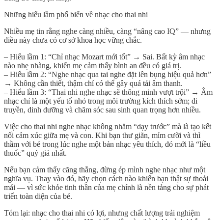
Những hiểu lầm phổ biến về nhạc cho thai nhi
Nhiều mẹ tin rằng nghe càng nhiều, càng “nâng cao IQ” — nhưng
điều này chưa có cơ sở khoa học vững chắc.
–
Hiểu lầm 1
: “Chỉ nhạc Mozart mới tốt” → Sai. Bất kỳ âm nhạc
nào nhẹ nhàng, khiến mẹ cảm thấy bình an đều có giá trị.
–
Hiểu lầm 2
: “Nghe nhạc qua tai nghe đặt lên bụng hiệu quả hơn”
→ Không cần thiết, thậm chí có thể gây quá tải âm thanh.
–
Hiểu lầm 3
: “Thai nhi nghe nhạc sẽ thông minh vượt trội” → Âm
nhạc chỉ là một yếu tố nhỏ trong môi trường kích thích sớm; di
truyền, dinh dưỡng và chăm sóc sau sinh quan trọng hơn nhiều.
V
iệc cho thai nhi nghe nhạc
không nhằm “dạy trước” mà là tạo kết
nối cảm xúc giữa mẹ và con
. Khi bạn thư giãn, mỉm cười và thì
thầm với bé trong lúc nghe một bản nhạc yêu thích, đó mới là “liều
thuốc” quý giá nhất.
Nếu bạn cảm thấy căng thẳng, đừng ép mình nghe nhạc như một
nghĩa vụ. Thay vào đó, hãy chọn cách nào khiến bạn
thật sự thoải
mái
— vì sức khỏe tinh thần của mẹ chính là nền tảng cho sự phát
triển toàn diện của bé.
Tóm lại: nhạc cho thai nhi có lợi, nhưng
chất lượng trải nghiệm