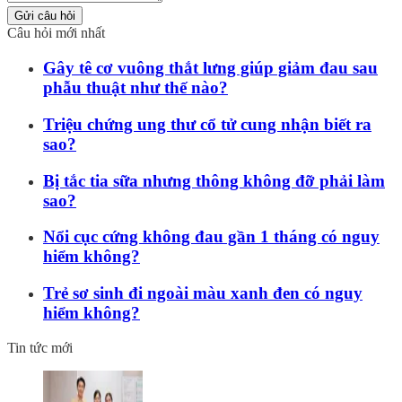
Gửi câu hỏi
Câu hỏi mới nhất
Gây tê cơ vuông thắt lưng giúp giảm đau sau
phẫu thuật như thế nào?
Triệu chứng ung thư cổ tử cung nhận biết ra
sao?
Bị tắc tia sữa nhưng thông không đỡ phải làm
sao?
Nổi cục cứng không đau gần 1 tháng có nguy
hiểm không?
Trẻ sơ sinh đi ngoài màu xanh đen có nguy
hiểm không?
Tin tức mới