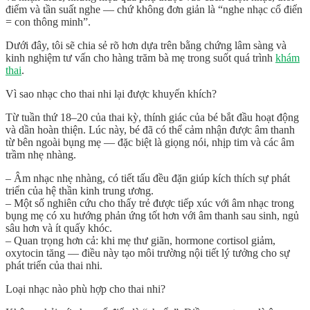
điểm và tần suất nghe — chứ không đơn giản là “nghe nhạc cổ điển
= con thông minh”.
Dưới đây, tôi sẽ chia sẻ rõ hơn dựa trên bằng chứng lâm sàng và
kinh nghiệm tư vấn cho hàng trăm bà mẹ trong suốt quá trình
khám
thai
.
Vì sao nhạc cho thai nhi lại được khuyến khích?
Từ tuần thứ 18–20 của thai kỳ, thính giác của bé bắt đầu hoạt động
và dần hoàn thiện. Lúc này, bé đã có thể cảm nhận được âm thanh
từ bên ngoài bụng mẹ — đặc biệt là giọng nói, nhịp tim và các âm
trầm nhẹ nhàng.
– Âm nhạc nhẹ nhàng, có tiết tấu đều đặn giúp
kích thích sự phát
triển của hệ thần kinh trung ương
.
– Một số nghiên cứu cho thấy trẻ được tiếp xúc với âm nhạc trong
bụng mẹ có xu hướng
phản ứng tốt hơn với âm thanh sau sinh
, ngủ
sâu hơn và ít quấy khóc.
– Quan trọng hơn cả: khi mẹ thư giãn, hormone cortisol giảm,
oxytocin tăng — điều này
tạo môi trường nội tiết lý tưởng cho sự
phát triển của thai nhi
.
Loại nhạc nào phù hợp cho thai nhi?