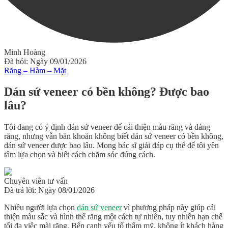
Minh Hoàng
Đã hỏi: Ngày 09/01/2026
Răng – Hàm – Mặt
Dán sứ veneer có bền không? Được bao
lâu?
Tôi đang có ý định dán sứ veneer để cải thiện màu răng và dáng
răng, nhưng vẫn băn khoăn không biết dán sứ veneer có bền không,
dán sứ veneer được bao lâu. Mong bác sĩ giải đáp cụ thể để tôi yên
tâm lựa chọn và biết cách chăm sóc đúng cách.
Chuyên viên tư vấn
Đã trả lời: Ngày 08/01/2026
Nhiều người lựa chọn
dán sứ veneer
vì phương pháp này giúp cải
thiện màu sắc và hình thể răng một cách tự nhiên, tuy nhiên hạn chế
tối đa việc mài răng. Bên cạnh yếu tố thẩm mỹ, không ít khách hàng