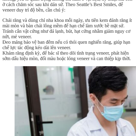
ở cách chăm sóc sau khi dán sứ. Theo Seattle’s Best Smiles, để
veneer duy trì độ bền, cần chú ý:
Chải răng và dùng chỉ nha khoa mỗi ngày, ưu tiên kem đánh răng ít
mài mòn và bàn chải lông mềm để hạn chế làm xước bề mặt sứ.
Tránh cắn vật cứng như đá lạnh, bút, hạt cứng nhằm giảm nguy cơ
nứt, mẻ veneer.
Đeo máng bảo vệ ban đêm nếu có thói quen nghiến răng, giúp hạn
chế lực tác động kéo dài lên veneer.
Khám răng định kỳ, để bác sĩ theo dõi tình trạng veneer, phát hiện
sớm dấu hiệu mòn, đổi màu hoặc lỏng veneer và can thiệp kịp thời.