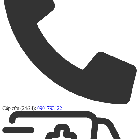
Cấp cứu (24/24):
0901793122