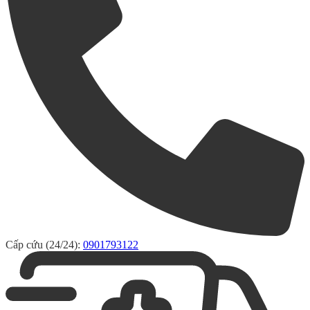
Cấp cứu (24/24):
0901793122