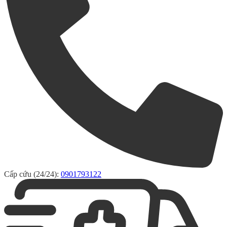
Cấp cứu (24/24):
0901793122