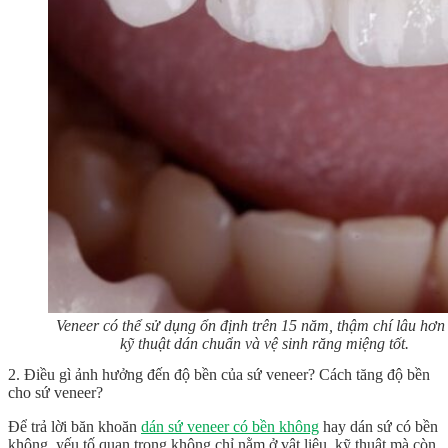
Veneer có thể sử dụng ổn định trên 15 năm, thậm chí lâu hơn
kỹ thuật dán chuẩn và vệ sinh răng miệng tốt.
2. Điều gì ảnh hưởng đến độ bền của sứ veneer?
Cách tăng độ bền
cho sứ veneer?
Để trả lời băn khoăn
dán sứ veneer có bền không
hay dán sứ có bền
không, yếu tố quan trọng không chỉ nằm ở vật liệu, kỹ thuật mà còn