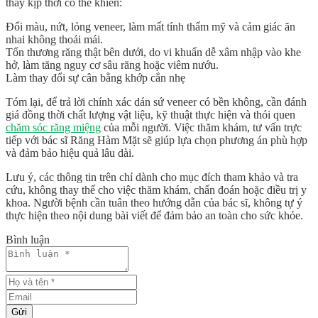
thay kịp thời có thể khiến:
Đổi màu, nứt, lỏng veneer, làm mất tính thẩm mỹ và cảm giác ăn
nhai không thoải mái.
Tổn thương răng thật bên dưới, do vi khuẩn dễ xâm nhập vào khe
hở, làm tăng nguy cơ sâu răng hoặc viêm nướu.
Làm thay đổi sự cân bằng khớp cắn nhẹ
Tóm lại, để trả lời chính xác dán sứ veneer có bền không, cần đánh
giá đồng thời chất lượng vật liệu, kỹ thuật thực hiện và thói quen
chăm sóc răng miệng
của mỗi người. Việc thăm khám, tư vấn trực
tiếp với bác sĩ Răng Hàm Mặt sẽ giúp lựa chọn phương án phù hợp
và đảm bảo hiệu quả lâu dài.
Lưu ý, các thông tin trên chỉ dành cho mục đích tham khảo và tra
cứu, không thay thế cho việc thăm khám, chẩn đoán hoặc điều trị y
khoa. Người bệnh cần tuân theo hướng dẫn của bác sĩ, không tự ý
thực hiện theo nội dung bài viết để đảm bảo an toàn cho sức khỏe.
Bình luận
Gửi