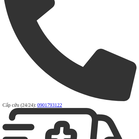
Cấp cứu (24/24):
0901793122