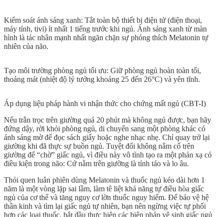
Kiểm soát ánh sáng xanh:
Tắt toàn bộ thiết bị điện tử (điện thoại,
máy tính, tivi) ít nhất 1 tiếng trước khi ngủ. Ánh sáng xanh từ màn
hình là tác nhân mạnh nhất ngăn chặn sự phóng thích Melatonin tự
nhiên của não.
Tạo môi trường phòng ngủ tối ưu:
Giữ phòng ngủ hoàn toàn tối,
thoáng mát (nhiệt độ lý tưởng khoảng 25 đến 26°C) và yên tĩnh.
Áp dụng liệu pháp hành vi nhận thức cho chứng mất ngủ (CBT-I)
Nếu trằn trọc trên giường quá 20 phút mà không ngủ được, bạn hãy
đứng dậy, rời khỏi phòng ngủ, di chuyển sang một phòng khác có
ánh sáng mờ để đọc sách giấy hoặc nghe nhạc nhẹ. Chỉ quay trở lại
giường khi đã thực sự buồn ngủ. Tuyệt đối không nằm cố trên
giường để “chờ” giấc ngủ, vì điều này vô tình tạo ra một phản xạ có
điều kiện trong não: Cứ nằm trên giường là tỉnh táo và lo âu.
Thói quen luân phiên dùng Melatonin và thuốc ngủ kéo dài hơn 1
năm là một vòng lặp sai lầm, làm tê liệt khả năng tự điều hòa giấc
ngủ của cơ thể và tăng nguy cơ lờn thuốc nguy hiểm. Để bảo vệ hệ
thần kinh và tìm lại giấc ngủ tự nhiên, bạn nên ngừng việc tự phối
hợp các loại thuốc, bắt đầu thực hiện các biện pháp vệ sinh giấc ngủ