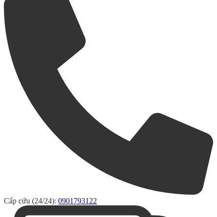
Cấp cứu (24/24):
0901793122