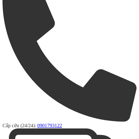
Cấp cứu (24/24):
0901793122