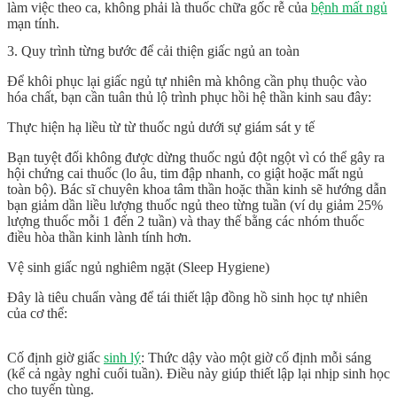
làm việc theo ca, không phải là thuốc chữa gốc rễ của
bệnh mất ngủ
mạn tính.
3. Quy trình từng bước để cải thiện giấc ngủ an toàn
Để khôi phục lại giấc ngủ tự nhiên mà không cần phụ thuộc vào
hóa chất, bạn cần tuân thủ lộ trình phục hồi hệ thần kinh sau đây:
Thực hiện hạ liều từ từ thuốc ngủ dưới sự giám sát y tế
Bạn tuyệt đối không được dừng thuốc ngủ đột ngột vì có thể gây ra
hội chứng cai thuốc (lo âu, tim đập nhanh, co giật hoặc mất ngủ
toàn bộ). Bác sĩ chuyên khoa tâm thần hoặc thần kinh sẽ hướng dẫn
bạn giảm dần liều lượng thuốc ngủ theo từng tuần (ví dụ giảm 25%
lượng thuốc mỗi 1 đến 2 tuần) và thay thế bằng các nhóm thuốc
điều hòa thần kinh lành tính hơn.
Vệ sinh giấc ngủ nghiêm ngặt (Sleep Hygiene)
Đây là tiêu chuẩn vàng để tái thiết lập đồng hồ sinh học tự nhiên
của cơ thể:
Cố định giờ giấc
sinh lý
:
Thức dậy vào một giờ cố định mỗi sáng
(kể cả ngày nghỉ cuối tuần). Điều này giúp thiết lập lại nhịp sinh học
cho tuyến tùng.