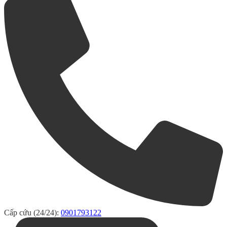
Cấp cứu (24/24):
0901793122