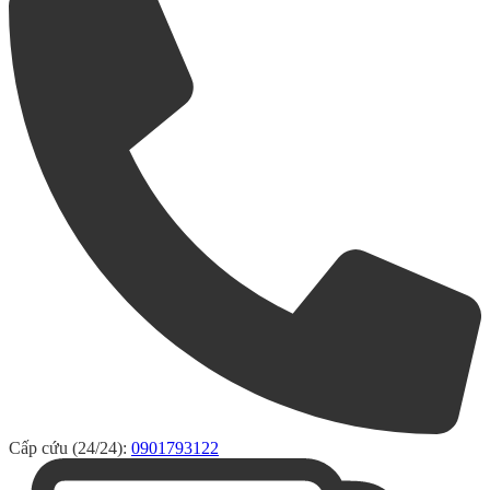
Cấp cứu (24/24):
0901793122