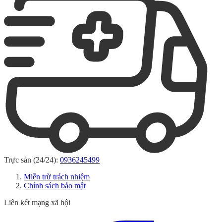
Trực sản (24/24):
0936245499
Miễn trừ trách nhiệm
Chính sách bảo mật
Liên kết mạng xã hội