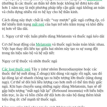
(thường là các thuốc an thần kê đơn hoặc không kê đơn) kéo dài
hơn 1 năm nay là một phương pháp tiếp cận giấc ngủ
không an toàn
và chứa đựng nhiều rủi ro hệ lụy cho hệ thần kinh.
Cách dùng này thực chất là việc “vay mượn” giấc ngủ cưỡng ép, có
thể khiến tình trạng
mất ngủ
của bạn trở nên trầm trọng và khó điều
trị hơn về lâu dài.
1. Nguy cơ từ việc luân phiên dùng Melatonin và thuốc ngủ kéo dài
Cơ chế hoạt động của
Melatonin
và thuốc ngủ hoàn toàn khác nhau.
Việc bạn thay đổi liên tục giữa hai nhóm này tạo ra sự xung đột
trong tín hiệu não bộ và hệ nội tiết:
Nguy cơ lệ thuộc và nhờn thuốc ngủ
Các loại thuốc ngủ
Tây y (như nhóm Benzodiazepine hoặc các
thuốc thế hệ mới dòng Z-drugs) khi dùng vài ngày rồi ngắt, sau đó
lại dùng lại sẽ nhanh chóng tạo ra hiện tượng lờn thuốc (tăng dung
nạp). Cơ thể sẽ đòi hỏi liều lượng cao hơn mới có thể tìm thấy giấc
ngủ. Khi bạn chuyển sang những ngày dùng Melatonin, bạn sẽ dễ
gặp hiện tượng “mất ngủ bật lại” (Rebound insomnia) với biểu hiện
trằn trọc, lo âu và bồn chồn dữ dội hơn do não bộ đang thèm khát
hiệu ứng ức chế mạnh từ thuốc ngủ.