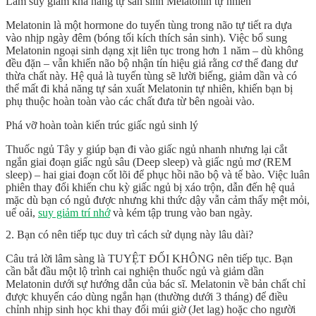
Làm suy giảm khả năng tự sản sinh Melatonin tự nhiên
Melatonin là một hormone do tuyến tùng trong não tự tiết ra dựa
vào nhịp ngày đêm (bóng tối kích thích sản sinh). Việc bổ sung
Melatonin ngoại sinh dạng xịt liên tục trong hơn 1 năm – dù không
đều đặn – vẫn khiến não bộ nhận tín hiệu giả rằng cơ thể đang dư
thừa chất này. Hệ quả là tuyến tùng sẽ lười biếng, giảm dần và có
thể mất đi khả năng tự sản xuất Melatonin tự nhiên, khiến bạn bị
phụ thuộc hoàn toàn vào các chất đưa từ bên ngoài vào.
Phá vỡ hoàn toàn kiến trúc giấc ngủ sinh lý
Thuốc ngủ Tây y giúp bạn đi vào giấc ngủ nhanh nhưng lại cắt
ngắn giai đoạn giấc ngủ sâu (Deep sleep) và giấc ngủ mơ (REM
sleep) – hai giai đoạn cốt lõi để phục hồi não bộ và tế bào. Việc luân
phiên thay đổi khiến chu kỳ giấc ngủ bị xáo trộn, dẫn đến hệ quả
mặc dù bạn có ngủ được nhưng khi thức dậy vẫn cảm thấy mệt mỏi,
uể oải,
suy giảm trí nhớ
và kém tập trung vào ban ngày.
2. Bạn có nên tiếp tục duy trì cách sử dụng này lâu dài?
Câu trả lời lâm sàng là
TUYỆT ĐỐI KHÔNG nên tiếp tục
. Bạn
cần bắt đầu một lộ trình cai nghiện thuốc ngủ và giảm dần
Melatonin dưới sự hướng dẫn của bác sĩ. Melatonin về bản chất chỉ
được khuyến cáo dùng ngắn hạn (thường dưới 3 tháng) để điều
chỉnh nhịp sinh học khi thay đổi múi giờ (Jet lag) hoặc cho người