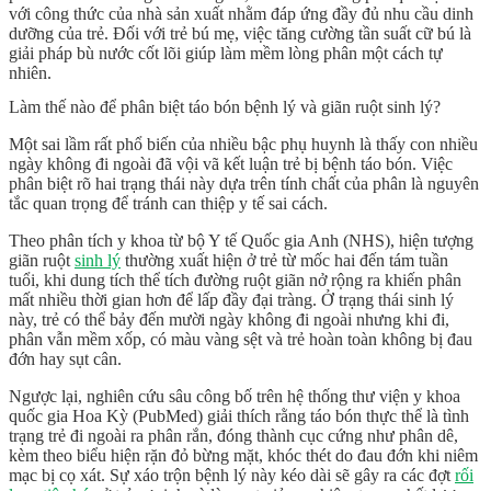
với công thức của nhà sản xuất nhằm đáp ứng đầy đủ
nhu cầu dinh
dưỡng của trẻ
. Đối với trẻ bú mẹ, việc tăng cường tần suất cữ bú là
giải pháp bù nước cốt lõi giúp làm mềm lòng phân một cách tự
nhiên.
Làm thế nào để phân biệt táo bón bệnh lý và giãn ruột sinh lý?
Một sai lầm rất phổ biến của nhiều bậc phụ huynh là thấy con nhiều
ngày không đi ngoài đã vội vã kết luận trẻ bị bệnh táo bón. Việc
phân biệt rõ hai trạng thái này dựa trên tính chất của phân là nguyên
tắc quan trọng để tránh can thiệp y tế sai cách.
Theo phân tích y khoa từ bộ Y tế Quốc gia Anh (NHS), hiện tượng
giãn ruột
sinh lý
thường xuất hiện ở trẻ từ mốc hai đến tám tuần
tuổi, khi dung tích thể tích đường ruột giãn nở rộng ra khiến phân
mất nhiều thời gian hơn để lấp đầy đại tràng. Ở trạng thái sinh lý
này, trẻ có thể bảy đến mười ngày không đi ngoài nhưng khi đi,
phân vẫn mềm xốp, có màu vàng sệt và trẻ hoàn toàn không bị đau
đớn hay sụt cân.
Ngược lại, nghiên cứu sâu công bố trên hệ thống thư viện y khoa
quốc gia Hoa Kỳ (PubMed) giải thích rằng táo bón thực thể là tình
trạng trẻ đi ngoài ra phân rắn, đóng thành cục cứng như phân dê,
kèm theo biểu hiện rặn đỏ bừng mặt, khóc thét do đau đớn khi niêm
mạc bị cọ xát. Sự xáo trộn bệnh lý này kéo dài sẽ gây ra các đợt
rối