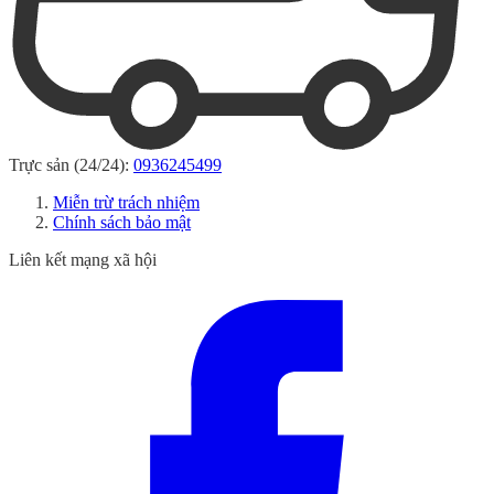
Trực sản (24/24):
0936245499
Miễn trừ trách nhiệm
Chính sách bảo mật
Liên kết mạng xã hội