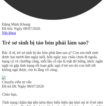
Đặng Minh Khang
Đã hỏi: Ngày 08/07/2026
Nhi khoa
Trẻ sơ sinh bị táo bón phải làm sao?
Bác sĩ ơi, trẻ sơ sinh bị táo bón phải làm sao ạ? Con em mới sinh
được hai mươi lăm ngày tuổi, bốn ngày nay cháu chưa đi ngoài,
bụng có vẻ chướng căng, mỗi lần cố rặn là mặt đỏ bừng, khóc ngằn
ngặt và gặp tình trạng rối loạn giấc ngủ ở trẻ em do con bứt rứt
không ngủ được, em lo lắng vô cùng.
Chuyên viên tư vấn
Đã trả lời: Ngày 08/07/2026
Chào bạn,
Tình trạng chậm đại tiện kèm theo biểu hiện rặn khó rụt rè ở trẻ nhỏ