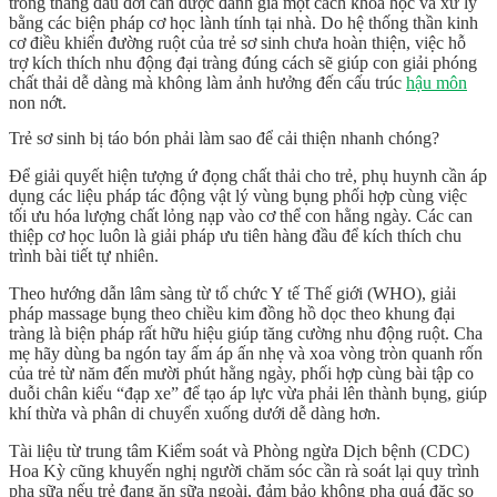
trong tháng đầu đời cần được đánh giá một cách khoa học và xử lý
bằng các biện pháp cơ học lành tính tại nhà. Do hệ thống thần kinh
cơ điều khiển đường ruột của trẻ sơ sinh chưa hoàn thiện, việc hỗ
trợ kích thích nhu động đại tràng đúng cách sẽ giúp con giải phóng
chất thải dễ dàng mà không làm ảnh hưởng đến cấu trúc
hậu môn
non nớt.
Trẻ sơ sinh bị táo bón phải làm sao để cải thiện nhanh chóng?
Để giải quyết hiện tượng ứ đọng chất thải cho trẻ, phụ huynh cần áp
dụng các liệu pháp tác động vật lý vùng bụng phối hợp cùng việc
tối ưu hóa lượng chất lỏng nạp vào cơ thể con hằng ngày. Các can
thiệp cơ học luôn là giải pháp ưu tiên hàng đầu để kích thích chu
trình bài tiết tự nhiên.
Theo hướng dẫn lâm sàng từ tổ chức Y tế Thế giới (WHO), giải
pháp massage bụng theo chiều kim đồng hồ dọc theo khung đại
tràng là biện pháp rất hữu hiệu giúp tăng cường
nhu động ruột
. Cha
mẹ hãy dùng ba ngón tay ấm áp ấn nhẹ và xoa vòng tròn quanh rốn
của trẻ từ năm đến mười phút hằng ngày, phối hợp cùng bài tập co
duỗi chân kiểu “đạp xe” để tạo áp lực vừa phải lên thành bụng, giúp
khí thừa và phân di chuyển xuống dưới dễ dàng hơn.
Tài liệu từ trung tâm Kiểm soát và Phòng ngừa Dịch bệnh (CDC)
Hoa Kỳ cũng khuyến nghị người chăm sóc cần rà soát lại quy trình
pha sữa nếu trẻ đang ăn sữa ngoài, đảm bảo không pha quá đặc so