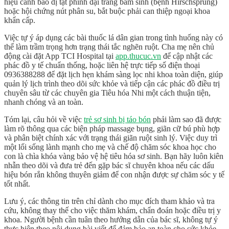
hiệu cảnh báo dị tật
phình đại tràng bẩm sinh
(bệnh Hirschsprung)
hoặc hội chứng nút phân su, bắt buộc phải can thiệp ngoại khoa
khẩn cấp.
Việc tự ý áp dụng các bài thuốc lá dân gian trong tình huống này có
thể làm trầm trọng hơn trạng thái tắc nghẽn ruột. Cha mẹ nên chủ
động cài đặt
App TCI Hospital tại
app.thucuc.vn
để cập nhật các
phác đồ y tế chuẩn thống, hoặc liên hệ trực tiếp số điện thoại
0936388288
để đặt lịch hẹn
khám sàng lọc nhi khoa
toàn diện, giúp
quản lý lịch trình theo dõi sức khỏe và tiếp cận các phác đồ điều trị
chuyên sâu từ các chuyên gia Tiêu hóa Nhi một cách thuận tiện,
nhanh chóng và an toàn.
Tóm lại, câu hỏi về việc
trẻ sơ sinh bị táo bón
phải làm sao
đã được
làm rõ thông qua các biện pháp massage bụng, giãn cữ bú phù hợp
và phân biệt chính xác với trạng thái giãn ruột sinh lý. Việc duy trì
một lối sống lành mạnh cho mẹ và chế độ chăm sóc khoa học cho
con là chìa khóa vàng bảo vệ hệ tiêu hóa sơ sinh. Bạn hãy luôn kiên
nhẫn theo dõi và đưa trẻ đến gặp bác sĩ chuyên khoa nếu các dấu
hiệu bón rắn không thuyên giảm để con nhận được sự chăm sóc y tế
tốt nhất.
Lưu ý, các thông tin trên chỉ dành cho mục đích tham khảo và tra
cứu, không thay thế cho việc thăm khám, chẩn đoán hoặc điều trị y
khoa. Người bệnh cần tuân theo hướng dẫn của bác sĩ, không tự ý
thực hiện theo nội dung bài viết để đảm bảo an toàn cho sức khỏe.