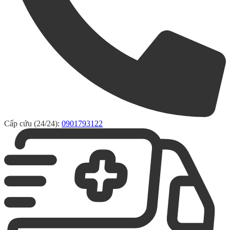
Cấp cứu (24/24):
0901793122