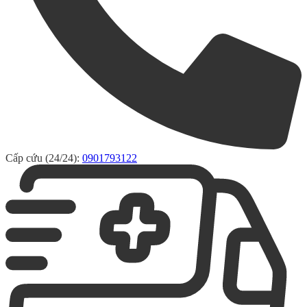
Cấp cứu (24/24):
0901793122