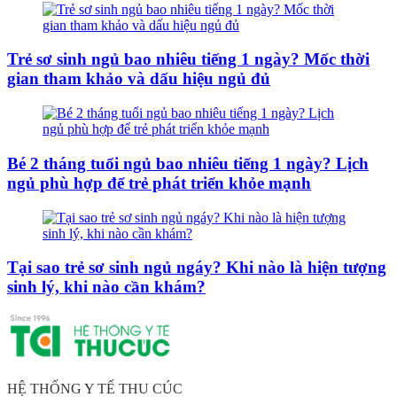
Trẻ sơ sinh ngủ bao nhiêu tiếng 1 ngày? Mốc thời
gian tham khảo và dấu hiệu ngủ đủ
Bé 2 tháng tuổi ngủ bao nhiêu tiếng 1 ngày? Lịch
ngủ phù hợp để trẻ phát triển khỏe mạnh
Tại sao trẻ sơ sinh ngủ ngáy? Khi nào là hiện tượng
sinh lý, khi nào cần khám?
HỆ THỐNG Y TẾ THU CÚC