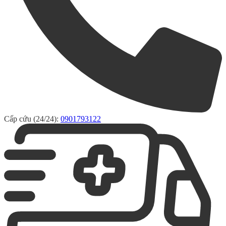
Cấp cứu (24/24):
0901793122