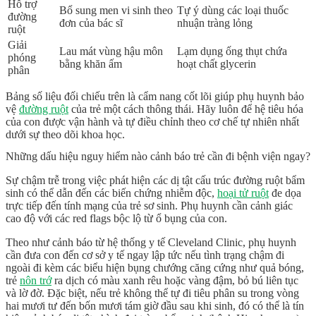
Hỗ trợ
Bổ sung
men vi sinh
theo
Tự ý dùng các loại thuốc
đường
đơn của bác sĩ
nhuận tràng lỏng
ruột
Giải
Lau mát vùng hậu môn
Lạm dụng ống thụt chứa
phóng
bằng khăn ấm
hoạt chất glycerin
phân
Bảng số liệu đối chiếu trên là cẩm nang cốt lõi giúp phụ huynh bảo
vệ
đường ruột
của trẻ một cách thông thái. Hãy luôn để hệ tiêu hóa
của con được vận hành và tự điều chỉnh theo cơ chế tự nhiên nhất
dưới sự theo dõi khoa học.
Những dấu hiệu nguy hiểm nào cảnh báo trẻ cần đi bệnh viện ngay?
Sự chậm trễ trong việc phát hiện các dị tật cấu trúc đường ruột bẩm
sinh có thể dẫn đến các biến chứng nhiễm độc,
hoại tử ruột
đe dọa
trực tiếp đến tính mạng của trẻ sơ sinh. Phụ huynh cần cảnh giác
cao độ với các red flags bộc lộ từ ổ bụng của con.
Theo như cảnh báo từ hệ thống y tế Cleveland Clinic, phụ huynh
cần đưa con đến cơ sở y tế ngay lập tức nếu tình trạng chậm đi
ngoài đi kèm các biểu hiện bụng chướng căng cứng như quả bóng,
trẻ
nôn trớ
ra dịch có màu xanh rêu hoặc vàng đậm, bỏ bú liên tục
và lờ đờ. Đặc biệt, nếu trẻ không thể tự đi tiêu phân su trong vòng
hai mươi tư đến bốn mươi tám giờ đầu sau khi sinh, đó có thể là tín