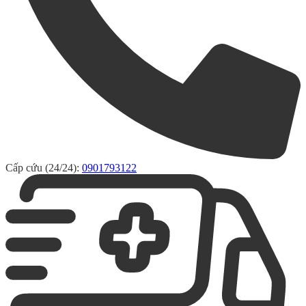
Cấp cứu (24/24):
0901793122