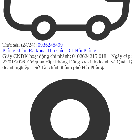
Trực sản (24/24):
0936245499
Phòng khám Đa khoa Thu Cúc TCI Hải Phòng
Giấy CNĐK hoạt động chi nhánh: 0102624215-018 – Ngày cấp:
23/01/2026. Cơ quan cấp: Phòng Đăng ký kinh doanh và Quản lý
doanh nghiệp – Sở Tài chính thành phố Hải Phòng.