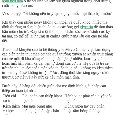
loạn tiêu hóa
ở trẻ sơ sinh
và làm sụt giảm nghiêm trọng chất lượng
cuộc sống của con.
Vì sao tuyệt đối không nên tự ý lạm dụng thuốc thụt tháo hậu môn?
Khi thấy con nhiều ngày không đi ngoài và quấy khóc, nhiều gia
đình thường tự ý ra hiệu thuốc mua các ống gel
glycerin
để thụt tháo
hậu môn cho trẻ. Đây là một thói quen
chăm sóc trẻ sơ sinh
cực kỳ
tai hại, có thể để lại những di chứng chức năng lâu dài cho hệ bài
tiết.
Theo như khuyến cáo từ hệ thống y tế Mayo Clinic, việc lạm dụng
các biện pháp thụt tháo cơ học quá thường xuyên sẽ khiến trực tràng
của trẻ mất đi khả năng cảm nhận áp lực tự nhiên, làm suy giảm
hoặc mất hẳn
phản xạ đại tiện
tự động của cơ thể. Hệ quả là trẻ sẽ
trở nên phụ thuộc hoàn toàn vào thuốc thụt, nếu không có kích thích
từ bên ngoài sẽ không tự rặn được, đồng thời làm tăng nguy cơ tổn
thương cơ thắt và gây
nứt kẽ hậu môn
mãn tính.
Dưới đây là bảng đối chiếu giúp cha mẹ định hình giải pháp can
thiệp an toàn tại nhà:
Tiêu chí
Giải pháp can thiệp khoa
Hành vi tự phát cần tuyệt đối
xử trí
học, lành tính
loại bỏ
Kích thích
Massage bụng nhẹ
Dùng ngón tay cạy phân
cơ học
nhàng, tập bài tập chân
hoặc tăm bông thô bạo