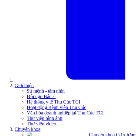
Giới thiệu
Sứ mệnh - tầm nhìn
Đội ngũ Bác sĩ
Hệ thống y tế Thu Cúc TCI
Hoạt động Bệnh viện Thu Cúc
Văn hóa doanh nghiệp tại Thu Cúc TCI
Thư viện hình ảnh
Thư viện video
Chuyên khoa
Chuyên khoa Cơ xương